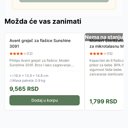
Možda će vas zanimati
Nema na stanju
Avent grejač za flašice Sunshine
Momert Sterilizator 
3091
za mikrotalasnu M1
(
12
)
(
15
)
Philips Avent grejač za flašice. Model:
Kapacitet do 6 flašica. P
Sunshine 3091. Brzo i lako zagrevanje.
pribor za bebe. BPA-free
Greje ujednačeno. Kompatibilan sa većinom
sigurnost Vaše bebe. Dv
flašica za bebe. Drži mleko...
zatvaranje sterilizatora.
↔
16.4 × 13.9 × 14.8 cm
⚖
Masa paketa: 0.9 kg
9,565
RSD
Dodaj u korpu
1,799
RSD