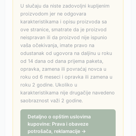
U slučaju da niste zadovoljni kupljenim
proizvodom jer ne odgovara
karakteristikama i opisu proizvoda sa
ove stranice, smatrate da je proizvod
neispravan ili da proizvod nije ispunio
vaša očekivanja, imate pravo na
odustanak od ugovora na daljinu u roku
od 14 dana od dana prijema paketa,
opravka, zamena ili povraćaj novca u
roku od 6 meseci i opravka ili zamena u
roku 2 godine. Ukoliko u
karakteristikama nije drugačije navedeno
saobraznost važi 2 godine.
Detaljno o opštim uslovima
kupovine: Prava i obaveze
potrošača, reklamacije →