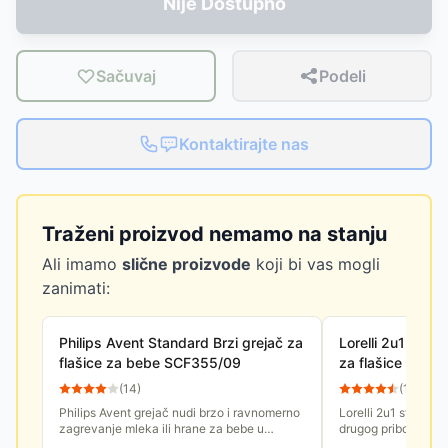
Nije Dostupno
Sačuvaj
Podeli
Kontaktirajte nas
Traženi proizvod nemamo na stanju
Ali imamo
slične proizvode
koji bi vas mogli
zanimati:
Philips Avent Standard Brzi grejač za
Lorelli 2u1 Parni 
flašice za bebe SCF355/09
za flašice za b
(
14
)
(
13
)
Philips Avent grejač nudi brzo i ravnomerno
Lorelli 2u1 steriliza
zagrevanje mleka ili hrane za bebe u
drugog pribora za j
flašicama ili teglicama. 150ml mleka se
kompaktan, praktič