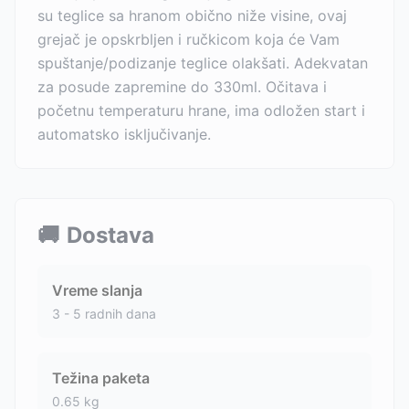
su teglice sa hranom obično niže visine, ovaj
grejač je opskrbljen i ručkicom koja će Vam
spuštanje/podizanje teglice olakšati. Adekvatan
za posude zapremine do 330ml. Očitava i
početnu temperaturu hrane, ima odložen start i
automatsko isključivanje.
🚚
Dostava
Vreme slanja
3 - 5 radnih dana
Težina paketa
0.65
kg