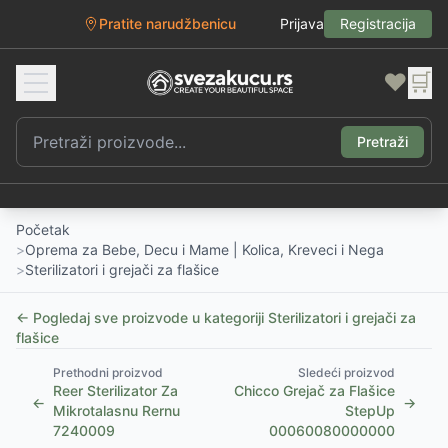
Pratite narudžbenicu
Prijava
Registracija
❤️
🛒
Pretraži
Početak
>
Oprema za Bebe, Decu i Mame | Kolica, Kreveci i Nega
>
Sterilizatori i grejači za flašice
← Pogledaj sve proizvode u kategoriji
Sterilizatori i grejači za
flašice
Prethodni proizvod
Sledeći proizvod
Reer Sterilizator Za
Chicco Grejač za Flašice
←
→
Mikrotalasnu Rernu
StepUp
7240009
00060080000000