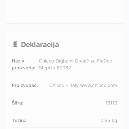
📄
Deklaracija
Naziv
Chicco Digitalni Grejač za Flašice
proizvoda:
StepUp 60082
Proizvođač:
Chicco - Italy www.chicco.com
Šifra:
18113
Težina:
0.65
kg