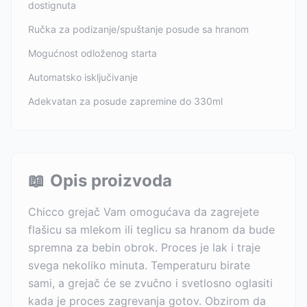
dostignuta
Ručka za podizanje/spuštanje posude sa hranom
Mogućnost odloženog starta
Automatsko isključivanje
Adekvatan za posude zapremine do 330ml
📖
Opis proizvoda
Chicco grejač Vam omogućava da zagrejete
flašicu sa mlekom ili teglicu sa hranom da bude
spremna za bebin obrok. Proces je lak i traje
svega nekoliko minuta. Temperaturu birate
sami, a grejač će se zvučno i svetlosno oglasiti
kada je proces zagrevanja gotov. Obzirom da