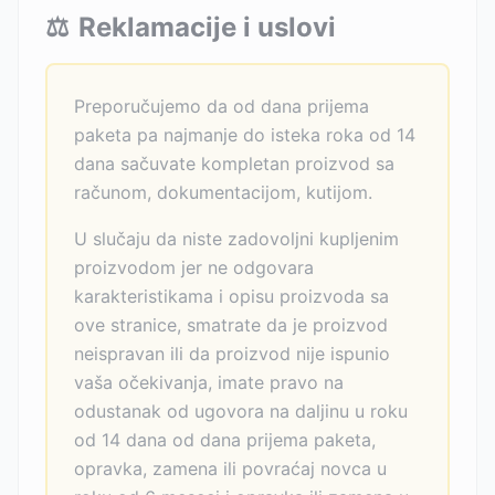
⚖️
Reklamacije i uslovi
Preporučujemo da od dana prijema
paketa pa najmanje do isteka roka od 14
dana sačuvate kompletan proizvod sa
računom, dokumentacijom, kutijom.
U slučaju da niste zadovoljni kupljenim
proizvodom jer ne odgovara
karakteristikama i opisu proizvoda sa
ove stranice, smatrate da je proizvod
neispravan ili da proizvod nije ispunio
vaša očekivanja, imate pravo na
odustanak od ugovora na daljinu u roku
od 14 dana od dana prijema paketa,
opravka, zamena ili povraćaj novca u