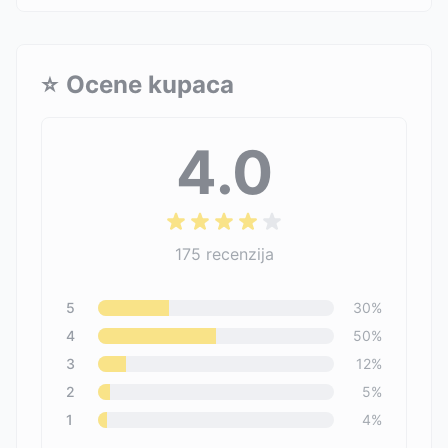
⭐
Ocene kupaca
4.0
175
recenzija
5
30
%
4
50
%
3
12
%
2
5
%
1
4
%