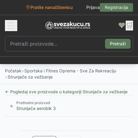
Pratite narudžbenicu
Prijava
Registracija
❤️
🛒
Pretraži
Početak
>
Sportska i Fitnes Oprema - Sve Za Rekreaciju
>
Strunjače za vežbanje
← Pogledaj sve proizvode u kategoriji
Strunjače za vežbanje
Prethodni proizvod
←
Strunjača aerobik 3
1
/
2
Slični proizvodi
Alternative za rasprodati proizvod