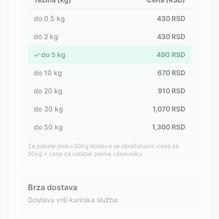
do
0.5
kg
430
RSD
do
2
kg
430
RSD
✓
do
5
kg
490
RSD
do
10
kg
670
RSD
do
20
kg
910
RSD
do
30
kg
1,070
RSD
do
50
kg
1,300
RSD
Za pakete preko 50kg dostava se obračunava: cena za
50kg + cena za ostatak prema cenovniku
Brza dostava
Dostavu vrši kurirska služba