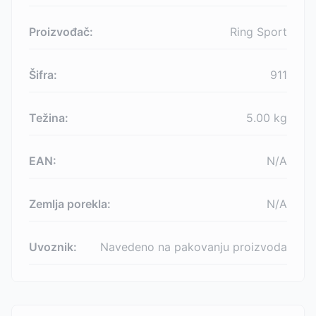
Proizvođač:
Ring Sport
Šifra:
911
Težina:
5.00
kg
EAN:
N/A
Zemlja porekla:
N/A
Uvoznik:
Navedeno na pakovanju proizvoda