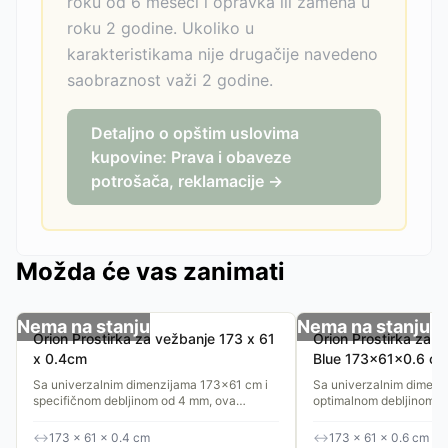
roku od 6 meseci i opravka ili zamena u
roku 2 godine. Ukoliko u
karakteristikama nije drugačije navedeno
saobraznost važi 2 godine.
Detaljno o opštim uslovima
kupovine: Prava i obaveze
potrošača, reklamacije →
Možda će vas zanimati
Nema na stanju
Nema na stanju
Orion Prostirka za vežbanje 173 х 61
Orion Prostirka za 
х 0.4cm
Blue 173×61×0.6 c
Sa univerzalnim dimenzijama 173×61 cm i
Sa univerzalnim dimenz
specifičnom debljinom od 4 mm, ova
optimalnom debljinom o
podloga je idealan izbor za vežbače koji
podloga je namenski diz
traže optimalnu stabilnost i...
pouzdanu zaštitu i amort
↔
173 × 61 × 0.4 cm
↔
173 × 61 × 0.6 cm