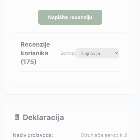
Napišite recenziju
Recenzije
korisnika
Sortiraj:
(
175
)
📄
Deklaracija
Naziv proizvoda:
Strunjača aerobik 2