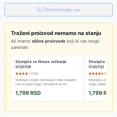
Kontaktirajte nas
Traženi proizvod nemamo na stanju
Ali imamo
slične proizvode
koji bi vas mogli
zanimati:
Strunjača za fitness vežbanje
Strunjača za ve
S100706
S100702
(
215
)
(
88
)
Materijal izrade: neklizajući meki neopren
Strunjača od mekog
koji ne upija vlagu. Strunjača se ne
vlagu, debljine 0.6
deformiše i ne pomera tokom vežbanja
deformiše i ne pom
1,799
RSD
1,799
RSD
bi se povećao otpor.