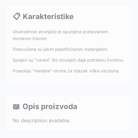
📋
Karakteristike
Unutrašnost strunjače je ispunjena presovanom
morskom travom.
Presvučene su jakim plastificiranim materijalom.
Spojevi su "vareni" što strunjači daje potrebnu čvrstinu.
Poseduju "metalne" otvore za izlazak viška vazduha.
📖
Opis proizvoda
No description available.