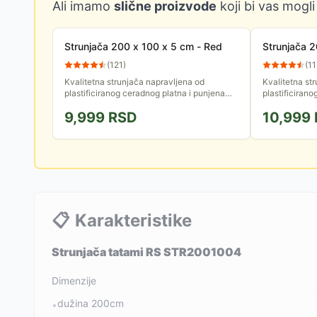
Ali imamo
slične proizvode
koji bi vas mogli
Strunjača 200 x 100 x 5 cm - Red
Strunjača 2
(
121
)
(
11
Kvalitetna strunjača napravljena od
Kvalitetna st
plastificiranog ceradnog platna i punjena
plastificiran
sunđerastim regeneratom. Strunjača je
sunđerastim r
9,999
RSD
10,999
primenu pronašla u borilačkim...
primenu pronaš
📋
Karakteristike
Strunjača tatami RS STR2001004
Dimenzije
dužina 200cm
•