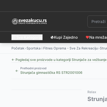
Sve Kategorije
Kupi Zajedno
Na mrež
Početak
>
Sportska i Fitnes Oprema - Sve Za Rekreaciju
>
Stru
← Pogledaj sve proizvode u kategoriji
Strunjače za vežbanje
Prethodni proizvod
←
Strunjača gimnastička RS STR2001006
Slični proizvodi
Alternative za rasprodati proizvod
Relax
Orion Prostirka za vežbanje 173 х 61 х 0.4cm
Ovaj proizvod nije dostupan, pogledajte slične proiz
Strunj
-
1499
Orion Prostirka za vežbanje 3017 Blue 173×61×0.6 
Strunjača 200 x 100 x 5 cm - Red
-
9999
RSD