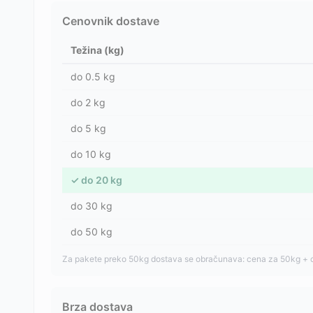
Cenovnik dostave
Težina (kg)
do
0.5
kg
do
2
kg
do
5
kg
do
10
kg
✓
do
20
kg
do
30
kg
do
50
kg
Za pakete preko 50kg dostava se obračunava: cena za 50kg + 
Brza dostava