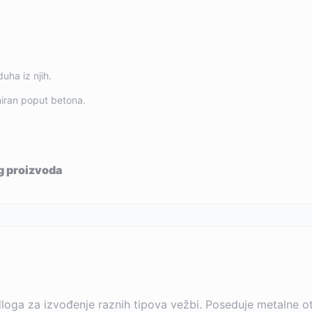
uha iz njih.
rmiran poput betona.
og proizvoda
oga za izvođenje raznih tipova vežbi. Poseduje metalne otv