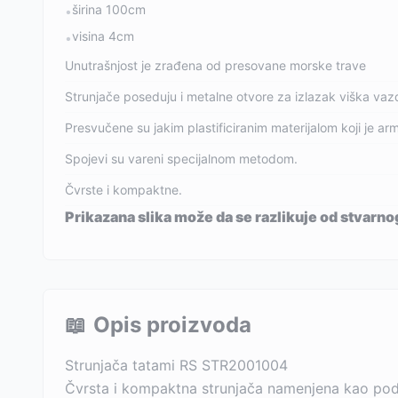
širina 100cm
•
visina 4cm
•
Unutrašnjost je zrađena od presovane morske trave
Strunjače poseduju i metalne otvore za izlazak viška vazd
Presvučene su jakim plastificiranim materijalom koji je a
Spojevi su vareni specijalnom metodom.
Čvrste i kompaktne.
Prikazana slika može da se razlikuje od stvarn
📖
Opis proizvoda
Strunjača tatami RS STR2001004
Čvrsta i kompaktna strunjača namenjena kao podl