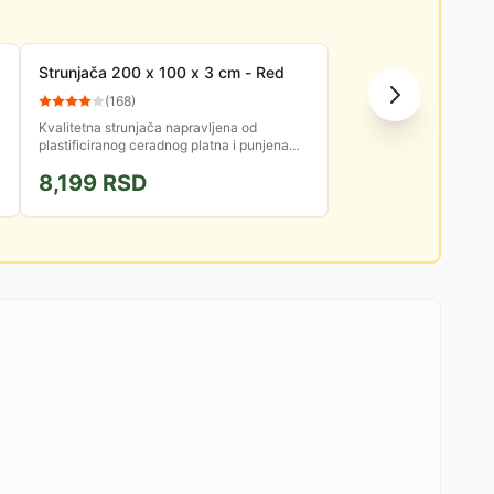
Strunjača 200 x 100 x 3 cm - Red
(
168
)
Kvalitetna strunjača napravljena od
plastificiranog ceradnog platna i punjena
sunđerastim regeneratom. Strunjača je
8,199
RSD
primenu pronašla u borilačkim...