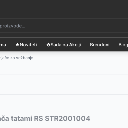
ama
Noviteti
Sada na Akciji
Brendovi
Blo
njače za vežbanje
vode:
ača tatami RS STR2001004
RSD
cm
-
2250
RSD