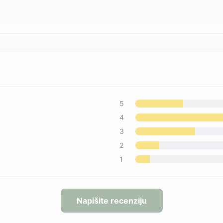
5
4
3
2
1
Napišite recenziju