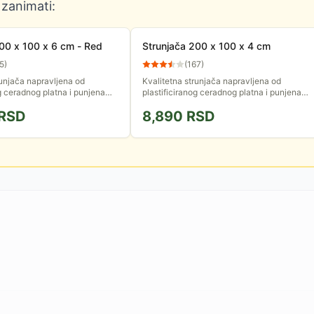
 zanimati:
00 x 100 x 6 cm - Red
Strunjača 200 x 100 x 4 cm
5
)
(
167
)
runjača napravljena od
Kvalitetna strunjača napravljena od
og ceradnog platna i punjena
plastificiranog ceradnog platna i punjena
egeneratom. Strunjača je
sunđerastim regeneratom. Strunjača je
RSD
8,890
RSD
la u borilačkim...
primenu pronašla u borilačkim...