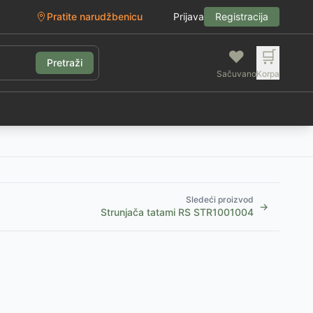
Pratite narudžbenicu
Prijava
Registracija
❤️
🛒
Pretraži
Sačuvano
Korpa
g
Sledeći proizvod
→
Strunjača tatami RS STR1001004