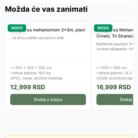
Možda će vas zanimati
NOVO
NOVO
Paviljon sa mehanizmom 3x3m, plavi
Paviljon sa Mehani
Crveni, Tri Stranice
, za brzu zaštitu od sunca i kiše
Baštenski paviljon 3x
za brzo sklapanje i tri b
↔
300 × 300 × 320 cm
↔
300 × 300 cm
⚖
Masa paketa: 19.0 kg
⚖
Masa paketa: 14.0 kg
◈
PVC, metal, oksford materijal
◈
Čelik (konstrukcija), po
12,999
RSD
16,999
RSD
Dodaj u korpu
Dodaj u 