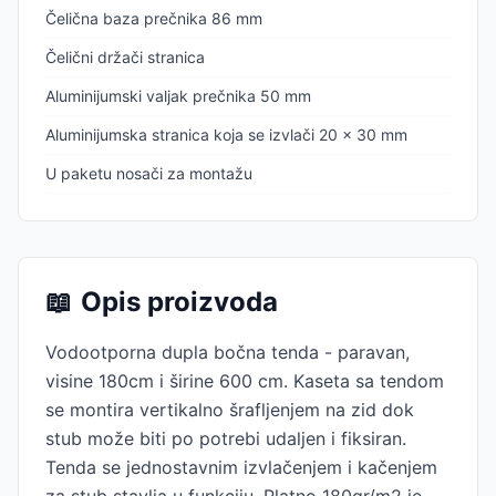
Čelična baza prečnika 86 mm
Čelični držači stranica
Aluminijumski valjak prečnika 50 mm
Aluminijumska stranica koja se izvlači 20 x 30 mm
U paketu nosači za montažu
📖
Opis proizvoda
Vodootporna dupla bočna tenda - paravan,
visine 180cm i širine 600 cm. Kaseta sa tendom
se montira vertikalno šrafljenjem na zid dok
stub može biti po potrebi udaljen i fiksiran.
Tenda se jednostavnim izvlačenjem i kačenjem