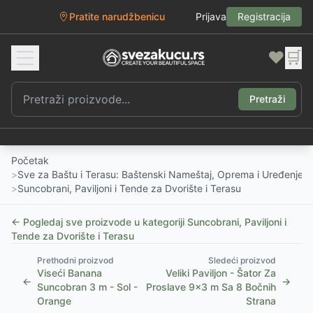
Pratite narudžbenicu
Prijava
Registracija
❤️
🛒
Pretraži
Početak
>
Sve za Baštu i Terasu: Baštenski Nameštaj, Oprema i Uređenje D
>
Suncobrani, Paviljoni i Tende za Dvorište i Terasu
← Pogledaj sve proizvode u kategoriji
Suncobrani, Paviljoni i
Tende za Dvorište i Terasu
Prethodni proizvod
Sledeći proizvod
Viseći Banana
Veliki Paviljon - Šator Za
←
→
Suncobran 3 m - Sol -
Proslave 9x3 m Sa 8 Bočnih
Orange
Strana