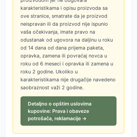
proizvodom jer ne odgovara
karakteristikama i opisu proizvoda sa
ove stranice, smatrate da je proizvod
neispravan ili da proizvod nije ispunio
vaša očekivanja, imate pravo na
odustanak od ugovora na daljinu u roku
od 14 dana od dana prijema paketa,
opravka, zamena ili povraćaj novca u
roku od 6 meseci i opravka ili zamena u
roku 2 godine. Ukoliko u
karakteristikama nije drugačije navedeno
saobraznost važi 2 godine.
Detaljno o opštim uslovima
kupovine: Prava i obaveze
potrošača, reklamacije →