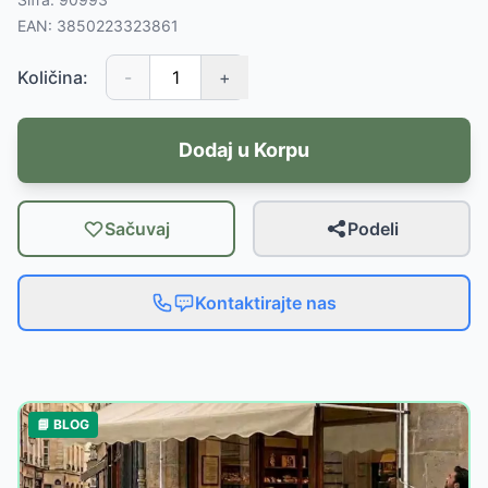
EAN:
3850223323861
Količina:
-
+
Dodaj u Korpu
Sačuvaj
Podeli
Kontaktirajte nas
📘 BLOG