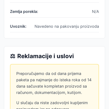
Zemlja porekla:
N/A
Uvoznik:
Navedeno na pakovanju proizvoda
⚖️
Reklamacije i uslovi
Preporučujemo da od dana prijema
paketa pa najmanje do isteka roka od 14
dana sačuvate kompletan proizvod sa
računom, dokumentacijom, kutijom.
U slučaju da niste zadovoljni kupljenim