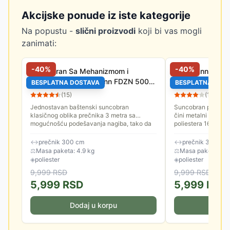
Akcijske ponude iz iste kategorije
Na popustu -
slični proizvodi
koji bi vas mogli
zanimati:
-
40
%
-
40
%
Suncobran Sa Mehanizmom i
Fieldmann Sunc
Nagibom 3 m Fieldmann FDZN 5006
Nagibom Crni
BESPLATNA DOSTAVA
BESPLATNA DOS
Bež
(
15
)
(
14
)
Jednostavan baštenski suncobran
Suncobran prečnika
klasičnog oblika prečnika 3 metra sa
čini metalni nosač i
mogućnošću podešavanja nagiba, tako da
poliestera 160 gram
ne morate nepotrebno često pomerati
je 3.8 cm. Spuštanje
sebe...
↔
prečnik 300 cm
↔
prečnik 300 cm
⚖
Masa paketa: 4.9 kg
⚖
Masa paketa: 4.8
◈
poliester
◈
poliester
9,999
RSD
9,999
RSD
5,999
RSD
5,999
RSD
Dodaj u korpu
Doda