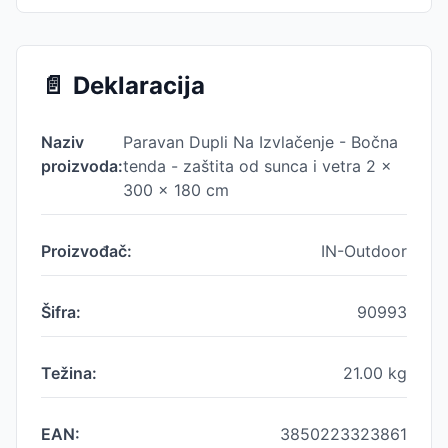
📄
Deklaracija
Naziv
Paravan Dupli Na Izvlačenje - Bočna
proizvoda:
tenda - zaštita od sunca i vetra 2 x
300 x 180 cm
Proizvođač:
IN-Outdoor
Šifra:
90993
Težina:
21.00
kg
EAN:
3850223323861