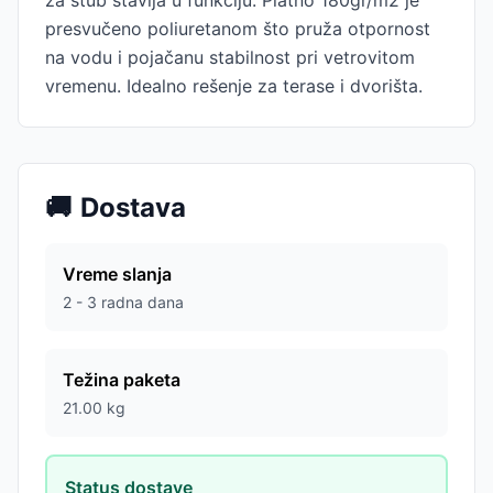
za stub stavlja u funkciju. Platno 180gr/m2 je
presvučeno poliuretanom što pruža otpornost
na vodu i pojačanu stabilnost pri vetrovitom
vremenu. Idealno rešenje za terase i dvorišta.
🚚
Dostava
Vreme slanja
2 - 3 radna dana
Težina paketa
21.00
kg
Status dostave