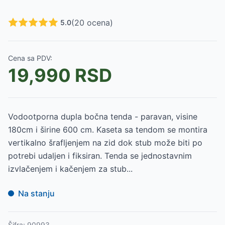
(
20
ocena)
5.0
Cena sa PDV:
19,990
RSD
Vodootporna dupla bočna tenda - paravan, visine
180cm i širine 600 cm. Kaseta sa tendom se montira
vertikalno šrafljenjem na zid dok stub može biti po
potrebi udaljen i fiksiran. Tenda se jednostavnim
izvlačenjem i kačenjem za stub...
Na stanju
Šifra:
90993