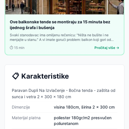
Ove balkonske tende se montiraju za 15 minuta bez
ijednog šrafa i bušenja
Svaki stanodavac ima omiljenu rečenicu: "Ništa ne bušite i ne
menjajte u stanu." A vi imate gorući problem: balkon koji gori od
sunca od deset ujutru do zalaska, bez imalo hladovine, bez
⏱️
15
min
Pročitaj više →
privatnosti, bez zaštite. Rešenje postoji — ali ako ga traži bušenje
zidova, mnogi odustaju na prvoj prepreci.
📋
Karakteristike
Paravan Dupli Na Izvlačenje - Bočna tenda - zaštita od
sunca i vetra 2 x 300 x 180 cm
Dimenzije
visina 180cm, širina 2 x 300 cm
Materijal platna
poliester 180gr/m2 presvučen
poliuretanom