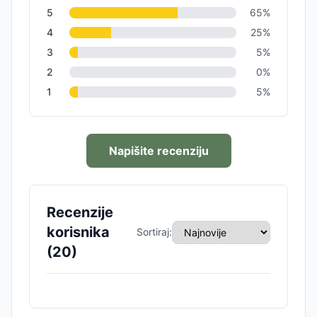
5
65
%
4
25
%
3
5
%
2
0
%
1
5
%
Napišite recenziju
Recenzije
korisnika
Sortiraj:
(
20
)