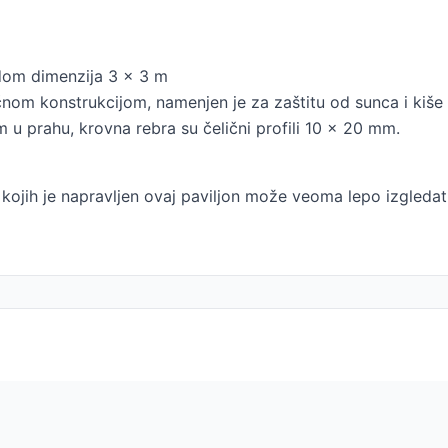
dom dimenzija 3 x 3 m
om konstrukcijom, namenjen je za zaštitu od sunca i kiše to
m u prahu, krovna rebra su čelični profili 10 x 20 mm.
d kojih je napravljen ovaj paviljon može veoma lepo izgledat