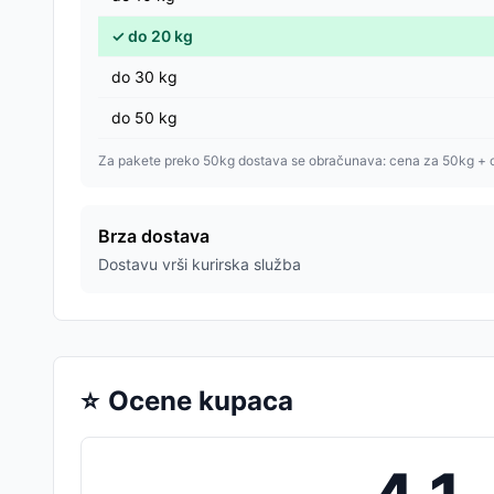
✓
do
20
kg
do
30
kg
do
50
kg
Za pakete preko 50kg dostava se obračunava: cena za 50kg + 
Brza dostava
Dostavu vrši kurirska služba
⭐
Ocene kupaca