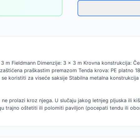
 3 m Fieldmann Dimenzije: 3 x 3 m Krovna konstrukcija: Če
je zaštićena praškastim premazom Tenda krova: PE platno 18
 koristiti za viseće saksije Stabilna metalna konstrukcij
i ne prolazi kroz njega. U slučaju jakog letnjeg pljuska ili
trajno oštetiti ili polomiti paviljon (pocepati tendu ili obor