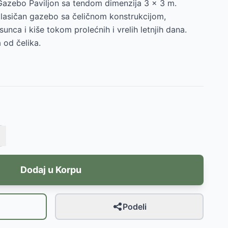
Gazebo Paviljon sa tendom dimenzija 3 x 3 m.
lasičan gazebo sa čeličnom konstrukcijom,
unca i kiše tokom prolećnih i vrelih letnjih dana.
 od čelika.
Dodaj u Korpu
Podeli