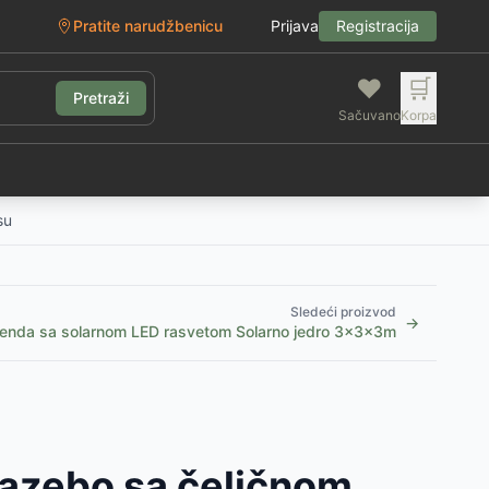
Pratite narudžbenicu
Prijava
Registracija
❤️
🛒
Pretraži
Sačuvano
Korpa
g
su
Sledeći proizvod
→
enda sa solarnom LED rasvetom Solarno jedro 3x3x3m
Gazebo sa čeličnom