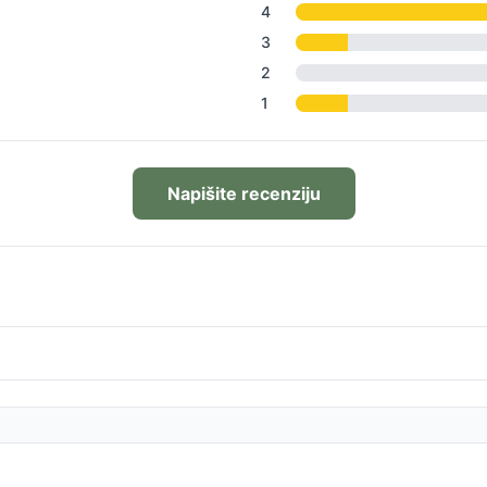
4
3
2
1
Napišite recenziju