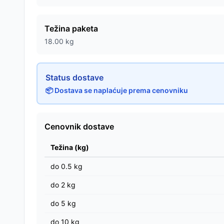
Težina paketa
18.00
kg
Status dostave
📦 Dostava se naplaćuje prema cenovniku
Cenovnik dostave
Težina (kg)
do
0.5
kg
do
2
kg
do
5
kg
do
10
kg