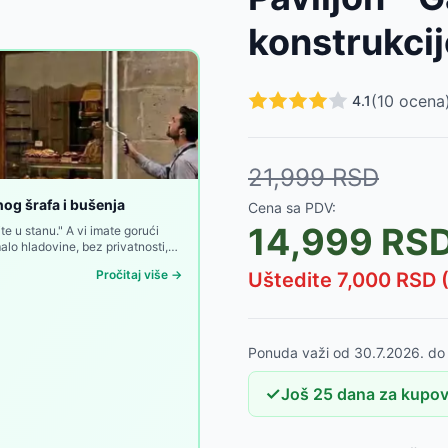
D
konstrukci
rane i Torbom za Nošenje
-
17999
RSD
sinom
-
11999
RSD
strukcijom
-
34999
RSD
(
10
ocena
4.1
za Vrata i Prozore
-
3120
RSD
ehanizmom za Brzo Sklapanje
-
11999
RSD
aza, Providna Ploča 6mm
-
10999
RSD
21,999
RSD
za Opal Ploča 6mm
-
10681
RSD
Crnim Nosačima
-
7585
RSD
og šrafa i bušenja
Cena sa PDV:
n
-
5976
RSD
14,999
RS
e u stanu." A vi imate gorući
alo hladovine, bez privatnosti,
 odustaju na prvoj prepreci.
Pročitaj više →
Uštedite
7,000
RSD 
Ponuda važi od
30.7.2026.
d
✓
Još
25
dana
za kupovi