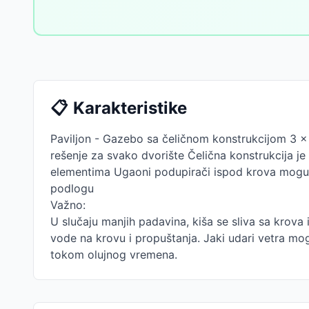
📋
Karakteristike
Paviljon - Gazebo sa čeličnom konstrukcijom 3 x
rešenje za svako dvorište Čelična konstrukcija 
elementima Ugaoni podupirači ispod krova mogu se
podlogu
Važno:
U slučaju manjih padavina, kiša se sliva sa krova 
vode na krovu i propuštanja. Jaki udari vetra mogu 
tokom olujnog vremena.