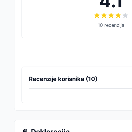
4.1
10
recenzija
Recenzije korisnika (
10
)
📄
Deklaracija