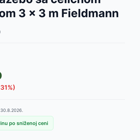
jom 3 x 3 m Fieldmann
)
D
(
31
%)
o
30.8.2026.
nu po sniženoj ceni