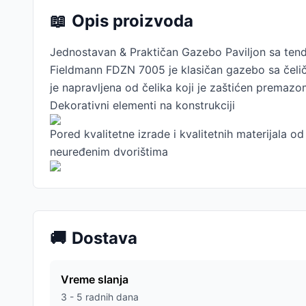
📖
Opis proizvoda
Jednostavan & Praktičan Gazebo Paviljon sa ten
Fieldmann FDZN 7005 je klasičan gazebo sa čeličn
je napravljena od čelika koji je zaštićen premazo
Dekorativni elementi na konstrukciji
Pored kvalitetne izrade i kvalitetnih materijala o
neuređenim dvorištima
🚚
Dostava
Vreme slanja
3 - 5 radnih dana