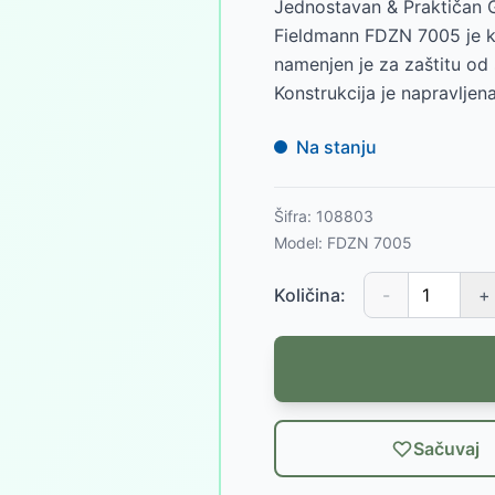
Jednostavan & Praktičan 
Fieldmann FDZN 7005 je k
namenjen je za zaštitu od s
Konstrukcija je napravljena
Na stanju
Šifra:
108803
Model:
FDZN 7005
Količina:
-
+
Sačuvaj