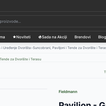
ama
Noviteti
Sada na Akciji
Brendovi
Blo
 i Uređenje Dvorišta
>
Suncobrani, Paviljoni i Tende za Dvorište i Tera
i Tende za Dvorište i Terasu
T
Fieldmann
Paviljon - 
-
16999
RSD