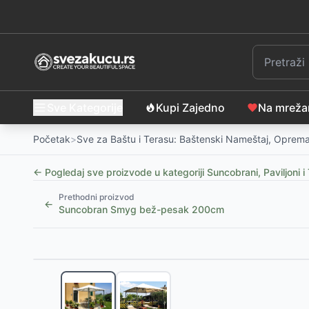
Sve Kategorije
Kupi Zajedno
Na mrež
Početak
>
Sve za Baštu i Terasu: Baštenski Nameštaj, Oprema
← Pogledaj sve proizvode u kategoriji
Suncobrani, Paviljoni 
Prethodni proizvod
←
Suncobran Smyg bež-pesak 200cm
Slični proizvodi
-
31
%
Paviljon sa mehanizmom 3x3m, plavi
-
12999
RSD
Paviljon sa Mehanizmom 3x3m, Crveni, Tri Stranice