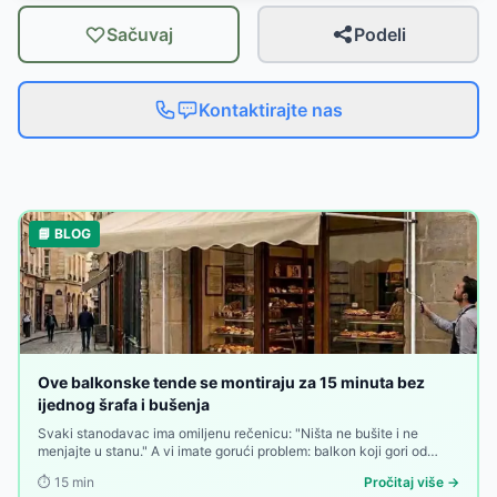
Sačuvaj
Podeli
Kontaktirajte nas
📘 BLOG
Ove balkonske tende se montiraju za 15 minuta bez
ijednog šrafa i bušenja
Svaki stanodavac ima omiljenu rečenicu: "Ništa ne bušite i ne
menjajte u stanu." A vi imate gorući problem: balkon koji gori od
sunca od deset ujutru do zalaska, bez imalo hladovine, bez
⏱️
15
min
Pročitaj više →
privatnosti, bez zaštite. Rešenje postoji — ali ako ga traži bušenje