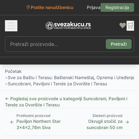
Pratite narudžbenicu
Prijava
Registracija
❤️
🛒
Pretraži
Početak
>
Sve za Baštu i Terasu: Baštenski Nameštaj, Oprema i Uređenje D
>
Suncobrani, Paviljoni i Tende za Dvorište i Terasu
← Pogledaj sve proizvode u kategoriji
Suncobrani, Paviljoni i
Tende za Dvorište i Terasu
Prethodni proizvod
Sledeći proizvod
Paviljon Northern Star
Okrugli stočić za
←
→
3x4x2,78m Siva
suncobran 50 cm