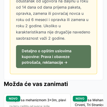
odustanak od ugovora na daljinu u roku
od 14 dana od dana prijema paketa,
opravka, zamena ili povraćaj novca u
roku od 6 meseci i opravka ili zamena u
roku 2 godine. Ukoliko u
karakteristikama nije drugačije navedeno
saobraznost važi 2 godine.
Detaljno o opštim uslovima
kupovine: Prava i obaveze
potrošača, reklamacije →
Možda će vas zanimati
NOVO
NOVO
Paviljon sa mehanizmom 3x3m, plavi
Paviljon sa Mehani
Crveni, Tri Stranice
, za brzu zaštitu od sunca i kiše