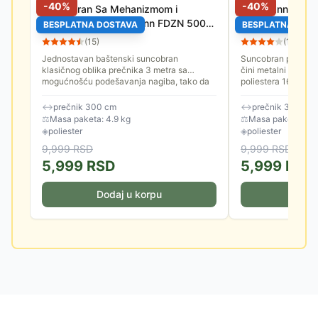
-
40
%
-
40
%
Suncobran Sa Mehanizmom i
Fieldmann Sunc
Nagibom 3 m Fieldmann FDZN 5006
Nagibom Crni
BESPLATNA DOSTAVA
BESPLATNA DOS
Bež
(
15
)
(
14
)
Jednostavan baštenski suncobran
Suncobran prečnika
klasičnog oblika prečnika 3 metra sa
čini metalni nosač i
mogućnošću podešavanja nagiba, tako da
poliestera 160 gram
ne morate nepotrebno često pomerati
je 3.8 cm. Spuštanje
sebe...
↔
prečnik 300 cm
↔
prečnik 300 cm
⚖
Masa paketa: 4.9 kg
⚖
Masa paketa: 4.8
◈
poliester
◈
poliester
9,999
RSD
9,999
RSD
5,999
RSD
5,999
RSD
Dodaj u korpu
Doda