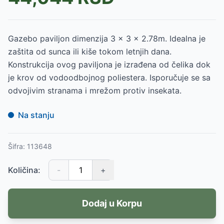
Gazebo paviljon dimenzija 3 x 3 x 2.78m. Idealna je
zaštita od sunca ili kiše tokom letnjih dana.
Konstrukcija ovog paviljona je izrađena od čelika dok
je krov od vodoodbojnog poliestera. Isporučuje se sa
odvojivim stranama i mrežom protiv insekata.
Na stanju
Šifra:
113648
Količina:
-
+
Dodaj u Korpu