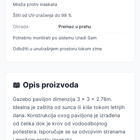
Mreža protiv insekata
Štiti od UV-zračenja do 98 %
Obrada
Premaz u prahu
Potrebno montirati po sistemu Uradi Sam
Odložiti u unutrašnjem prostoru tokom zime
📖
Opis proizvoda
Gazebo paviljon dimenzija 3 x 3 x 2.78m.
Idealna je zaštita od sunca ili kiše tokom letnjih
dana. Konstrukcija ovog paviljona je izrađena
od čelika dok je krov od vodoodbojnog
poliestera. Isporučuje se sa odvojivim stranama
i mrežom protiv insekata.