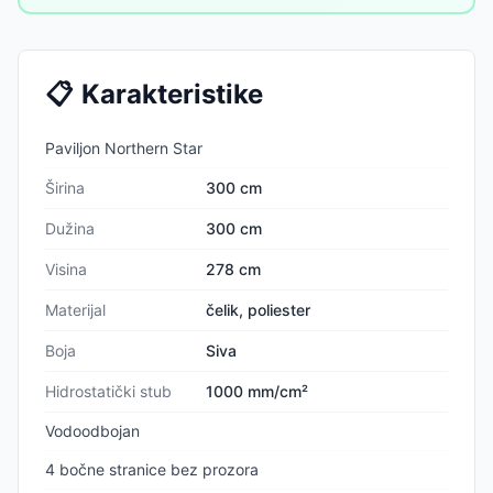
zidova, mnogi odustaju na prvoj prepreci.
📋
Karakteristike
Paviljon Northern Star
Širina
300 cm
Dužina
300 cm
Visina
278 cm
Materijal
čelik, poliester
Boja
Siva
Hidrostatički stub
1000 mm/cm²
Vodoodbojan
4 bočne stranice bez prozora