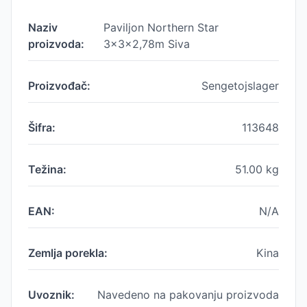
Naziv
Paviljon Northern Star
proizvoda:
3x3x2,78m Siva
Proizvođač:
Sengetojslager
Šifra:
113648
Težina:
51.00
kg
EAN:
N/A
Zemlja porekla:
Kina
Uvoznik:
Navedeno na pakovanju proizvoda