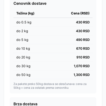
Cenovnik dostave
Težina (kg)
Cena (RSD)
do
0.5
kg
430
RSD
do
2
kg
430
RSD
do
5
kg
490
RSD
do
10
kg
670
RSD
do
20
kg
910
RSD
do
30
kg
1,070
RSD
do
50
kg
1,300
RSD
Za pakete preko 50kg dostava se obračunava: cena za
50kg + cena za ostatak prema cenovniku
Brza dostava