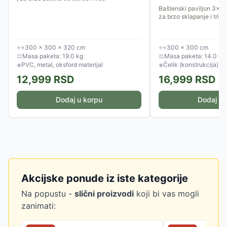
Baštenski paviljon 3x
za brzo sklapanje i tri b
↔
300 × 300 × 320 cm
↔
300 × 300 cm
⚖
Masa paketa: 19.0 kg
⚖
Masa paketa: 14.0 kg
◈
PVC, metal, oksford materijal
◈
Čelik (konstrukcija), po
12,999
RSD
16,999
RSD
Dodaj u korpu
Dodaj u 
Akcijske ponude iz iste kategorije
Na popustu -
slični proizvodi
koji bi vas mogli
zanimati: