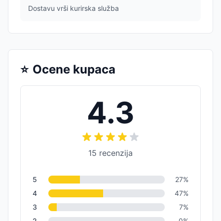
Dostavu vrši kurirska služba
⭐
Ocene kupaca
4.3
15
recenzija
5
27
%
4
47
%
3
7
%
2
0
%