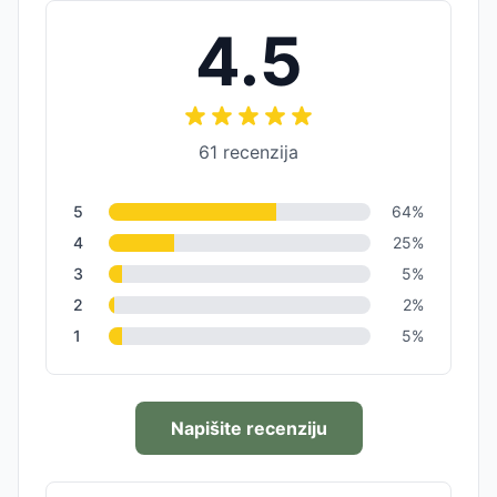
4.5
61
recenzija
5
64
%
4
25
%
3
5
%
2
2
%
1
5
%
Napišite recenziju