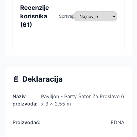
Recenzije
korisnika
Sortiraj:
(
61
)
📄
Deklaracija
Naziv
Paviljon - Party Šator Za Proslave 6
proizvoda:
x 3 x 2.55 m
Proizvođač:
EDNA