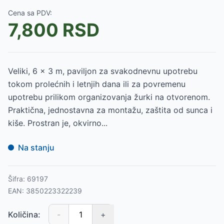
Cena sa PDV:
7,800
RSD
Veliki, 6 x 3 m, paviljon za svakodnevnu upotrebu
tokom prolećnih i letnjih dana ili za povremenu
upotrebu prilikom organizovanja žurki na otvorenom.
Praktična, jednostavna za montažu, zaštita od sunca i
kiše. Prostran je, okvirno...
Na stanju
Šifra:
69197
EAN:
3850223322239
Količina:
-
+