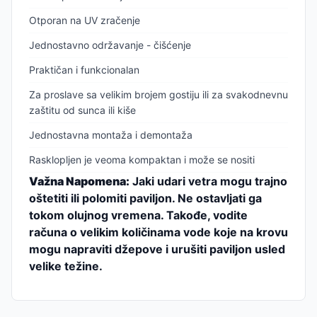
Otporan na UV zračenje
Jednostavno održavanje - čišćenje
Praktičan i funkcionalan
Za proslave sa velikim brojem gostiju ili za svakodnevnu
zaštitu od sunca ili kiše
Jednostavna montaža i demontaža
Rasklopljen je veoma kompaktan i može se nositi
Važna Napomena:
Jaki udari vetra mogu trajno
oštetiti ili polomiti paviljon. Ne ostavljati ga
tokom olujnog vremena. Takođe, vodite
računa o velikim količinama vode koje na krovu
mogu napraviti džepove i urušiti paviljon usled
velike težine.