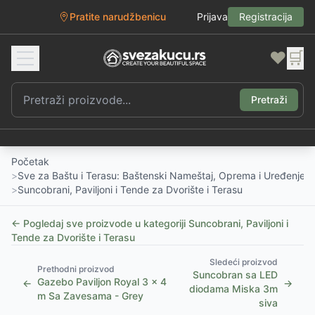
Pratite narudžbenicu
Prijava
Registracija
❤️
🛒
Pretraži
Početak
>
Sve za Baštu i Terasu: Baštenski Nameštaj, Oprema i Uređenje D
>
Suncobrani, Paviljoni i Tende za Dvorište i Terasu
← Pogledaj sve proizvode u kategoriji
Suncobrani, Paviljoni i
Tende za Dvorište i Terasu
Sledeći proizvod
Prethodni proizvod
Suncobran sa LED
Gazebo Paviljon Royal 3 x 4
←
→
diodama Miska 3m
m Sa Zavesama - Grey
siva