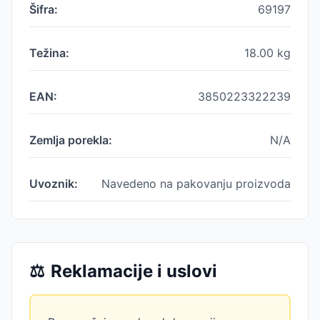
Šifra:
69197
Težina:
18.00
kg
EAN:
3850223322239
Zemlja porekla:
N/A
Uvoznik:
Navedeno na pakovanju proizvoda
⚖️
Reklamacije i uslovi