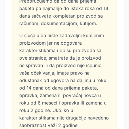
Preporučujemo da od dana prijema
paketa pa najmanje do isteka roka od 14
dana sačuvate kompletan proizvod sa
računom, dokumentacijom, kutijom.
U slučaju da niste zadovoljni kupljenim
proizvodom jer ne odgovara
karakteristikama i opisu proizvoda sa
ove stranice, smatrate da je proizvod
neispravan ili da proizvod nije ispunio
vaša očekivanja, imate pravo na
odustanak od ugovora na daljinu u roku
od 14 dana od dana prijema paketa,
opravka, zamena ili povraćaj novca u
roku od 6 meseci i opravka ili zamena u
roku 2 godine. Ukoliko u
karakteristikama nije drugačije navedeno
saobraznost važi 2 godine.