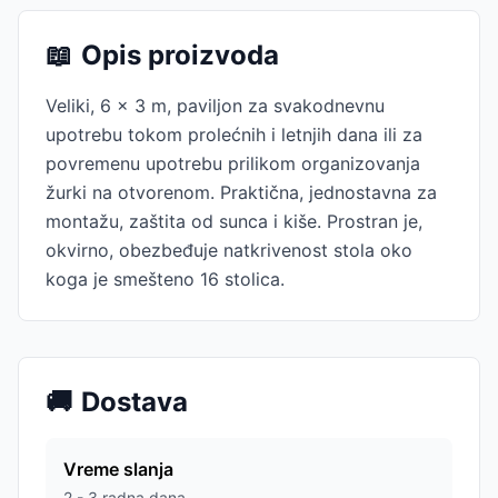
📖
Opis proizvoda
Veliki, 6 x 3 m, paviljon za svakodnevnu
upotrebu tokom prolećnih i letnjih dana ili za
povremenu upotrebu prilikom organizovanja
žurki na otvorenom. Praktična, jednostavna za
montažu, zaštita od sunca i kiše. Prostran je,
okvirno, obezbeđuje natkrivenost stola oko
koga je smešteno 16 stolica.
🚚
Dostava
Vreme slanja
2 - 3 radna dana