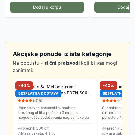
Dodaj u korpu
Dodaj u 
Akcijske ponude iz iste kategorije
Na popustu -
slični proizvodi
koji bi vas mogli
zanimati:
-
40
%
-
40
%
Suncobran Sa Mehanizmom i
Fieldmann Sunc
Nagibom 3 m Fieldmann FDZN 5006
Nagibom Crni
BESPLATNA DOSTAVA
BESPLATNA DOS
Bež
(
15
)
(
14
)
Jednostavan baštenski suncobran
Suncobran prečnika
klasičnog oblika prečnika 3 metra sa
čini metalni nosač i
mogućnošću podešavanja nagiba, tako da
poliestera 160 gram
ne morate nepotrebno često pomerati
je 3.8 cm. Spuštanje
sebe...
↔
prečnik 300 cm
↔
prečnik 300 cm
⚖
Masa paketa: 4.9 kg
⚖
Masa paketa: 4.8