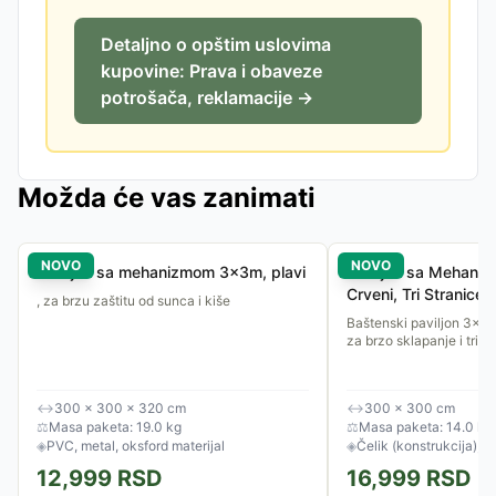
Detaljno o opštim uslovima
kupovine: Prava i obaveze
potrošača, reklamacije →
Možda će vas zanimati
NOVO
NOVO
Paviljon sa mehanizmom 3x3m, plavi
Paviljon sa Mehani
Crveni, Tri Stranice
, za brzu zaštitu od sunca i kiše
Baštenski paviljon 3x
za brzo sklapanje i tri b
↔
300 × 300 × 320 cm
↔
300 × 300 cm
⚖
Masa paketa: 19.0 kg
⚖
Masa paketa: 14.0 kg
◈
PVC, metal, oksford materijal
◈
Čelik (konstrukcija), po
12,999
RSD
16,999
RSD