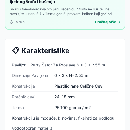
ijednog šrafa i bušenja
Svaki stanodavac ima omiljenu rečenicu: "Ništa ne bušite i ne
menjajte u stanu." A vi imate gorući problem: balkon koji gori od
sunca od deset ujutru do zalaska, bez imalo hladovine, bez
⏱️
15
min
Pročitaj više →
privatnosti, bez zaštite. Rešenje postoji — ali ako ga traži bušenje
zidova, mnogi odustaju na prvoj prepreci.
📋
Karakteristike
Paviljon - Party Šator Za Proslave 6 x 3 x 2.55 m
Dimenzije Paviljona
6 x 3 x H=2.55 m
Konstrukcija
Plastificirane Čelične Cevi
Prečnik cevi
24, 18 mm
Tenda
PE 100 grama / m2
Konstrukciju je moguće, klinovima, fiksirati za podlogu
Vodootporan materijal