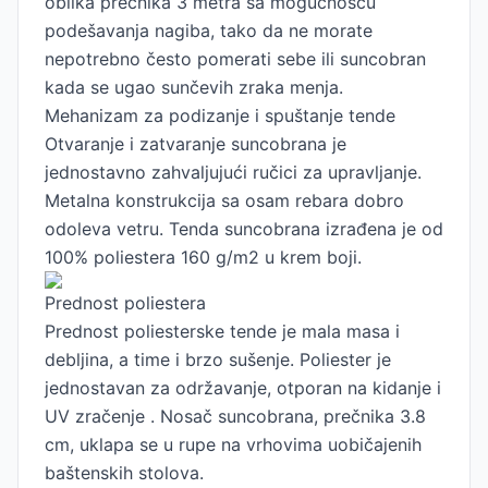
oblika prečnika 3 metra sa mogućnošću
podešavanja nagiba, tako da ne morate
nepotrebno često pomerati sebe ili suncobran
kada se ugao sunčevih zraka menja.
Mehanizam za podizanje i spuštanje tende
Otvaranje i zatvaranje suncobrana je
jednostavno zahvaljujući ručici za upravljanje.
Metalna konstrukcija sa osam rebara dobro
odoleva vetru. Tenda suncobrana izrađena je od
100% poliestera 160 g/m2 u krem ​​boji.
Prednost poliestera
Prednost poliesterske tende je mala masa i
debljina, a time i brzo sušenje. Poliester je
jednostavan za održavanje, otporan na kidanje i
UV zračenje . Nosač suncobrana, prečnika 3.8
cm, uklapa se u rupe na vrhovima uobičajenih
baštenskih stolova.