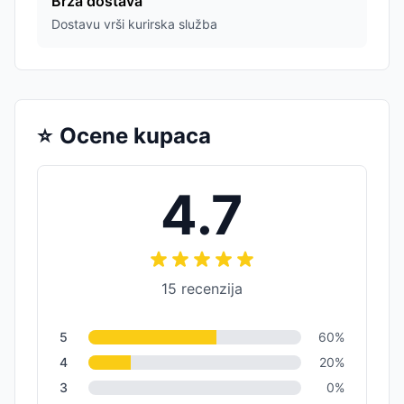
Brza dostava
Dostavu vrši kurirska služba
⭐
Ocene kupaca
4.7
15
recenzija
5
60
%
4
20
%
3
0
%