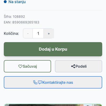
Na stanju
Šifra:
108892
EAN:
8590669265183
Količina:
-
+
Dodaj u Korpu
Sačuvaj
Podeli
Kontaktirajte nas