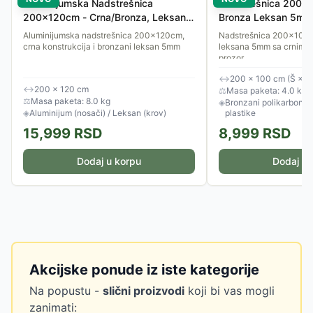
Aluminijumska Nadstrešnica
Nadstrešnica 200x
200x120cm - Crna/Bronza, Leksan
Bronza Leksan 5mm
5mm
Aluminijumska nadstrešnica 200x120cm,
Nadstrešnica 200x100 
crna konstrukcija i bronzani leksan 5mm
leksana 5mm sa crnim no
prozor.
↔
200 × 100 cm (Š × D
↔
200 × 120 cm
⚖
Masa paketa: 4.0 kg
⚖
Masa paketa: 8.0 kg
◈
Bronzani polikarbonat 
◈
Aluminijum (nosači) / Leksan (krov)
plastike
15,999
RSD
8,999
RSD
Dodaj u korpu
Dodaj u 
Akcijske ponude iz iste kategorije
Na popustu -
slični proizvodi
koji bi vas mogli
zanimati: