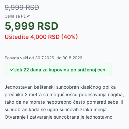
9,999
RSD
Cena sa PDV:
5,999
RSD
Uštedite
4,000
RSD (
40
%)
Ponuda važi od
30.7.2026.
do
30.8.2026.
✓
Još
22
dana
za kupovinu po sniženoj ceni
Jednostavan baštenski suncobran klasičnog oblika
prečnika 3 metra sa mogućnošću podešavanja nagiba,
tako da ne morate nepotrebno često pomerati sebe ili
suncobran kada se ugao sunčevih zraka menja.
Otvaranje i zatvaranje suncobrana je jednostavno