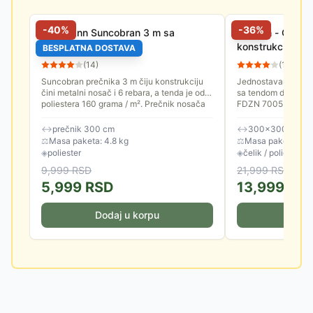
-
40
%
-
36
%
Fieldmann Suncobran 3 m sa
Paviljon - Gazeb
Nagibom Crni
konstrukcijom 3
BESPLATNA DOSTAVA
(
14
)
(
10
)
Suncobran prečnika 3 m čiju konstrukciju
Jednostavan & Prak
čini metalni nosač i 6 rebara, a tenda je od
sa tendom dimenzij
poliestera 160 grama / m². Prečnik nosača
FDZN 7005 je klas
je 3.8 cm. Spuštanje...
konstrukcijom, name
↔
prečnik 300 cm
↔
300×300 cm
⚖
Masa paketa: 4.8 kg
⚖
Masa paketa: 18.
◈
poliester
◈
čelik / poliester
9,999
RSD
21,999
RSD
5,999
RSD
13,999
RS
Dodaj u korpu
Doda