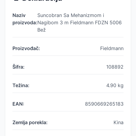
Naziv
Suncobran Sa Mehanizmom i
proizvoda:
Nagibom 3 m Fieldmann FDZN 5006
Bež
Proizvođač:
Fieldmann
Šifra:
108892
Težina:
4.90
kg
EAN:
8590669265183
Zemlja porekla:
Kina