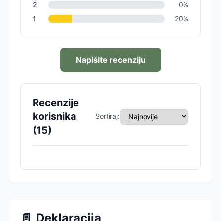
2
0
%
1
20
%
Napišite recenziju
Recenzije
korisnika
Sortiraj:
(
15
)
📄
Deklaracija