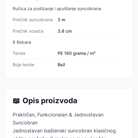
Ručica za podizanje i spuštanje suncobrana
Prečnik suncobrana
3 m
Prečnik nosača
3.8 cm
8 Rebara
Tenda
PE 160 grama / m²
Boja tende
Bež
📖
Opis proizvoda
Praktičan, Funkcionalan & Jednostavan
Suncobran
Jednostavan baštenski suncobran klasičnog