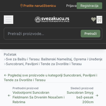
Pratite narudžbenicu
Prijava
Registracija
❤️
🛒
Pretraži
Početak
>
Sve za Baštu i Terasu: Baštenski Nameštaj, Oprema i Uređenje D
>
Suncobrani, Paviljoni i Tende za Dvorište i Terasu
← Pogledaj sve proizvode u kategoriji
Suncobrani, Paviljoni i
Tende za Dvorište i Terasu
Prethodni proizvod
Sledeći proizvod
Vodootporni Suncobran
Suncobran Smyg
←
→
Fieldmann Sa Drvenim Nosačem i
bež-pesak
Rebrima
200cm