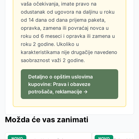
vaša očekivanja, imate pravo na
odustanak od ugovora na daljinu u roku
od 14 dana od dana prijema paketa,
opravka, zamena ili povraćaj novca u
roku od 6 meseci i opravka ili zamena u
roku 2 godine. Ukoliko u
karakteristikama nije drugačije navedeno
saobraznost važi 2 godine.
Detaljno o opštim uslovima
kupovine: Prava i obaveze
potrošača, reklamacije →
Možda će vas zanimati
NOVO
NOVO