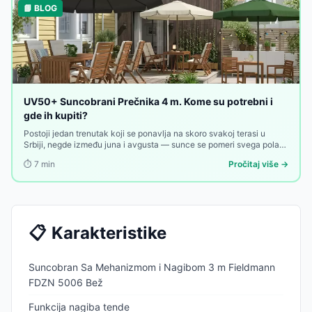
📘 BLOG
UV50+ Suncobrani Prečnika 4 m. Kome su potrebni i
gde ih kupiti?
Postoji jedan trenutak koji se ponavlja na skoro svakoj terasi u
Srbiji, negde između juna i avgusta — sunce se pomeri svega pola
sata, a sto za kojim su sedeli gosti odjednom biva napola obasjan.
⏱️
7
min
Pročitaj više →
Stari suncobran od 2,5 ili 3 metra, koji je nekada bio dovoljan, više
ne pokriva ni sto ni stolice.
📋
Karakteristike
Suncobran Sa Mehanizmom i Nagibom 3 m Fieldmann
FDZN 5006 Bež
Funkcija nagiba tende