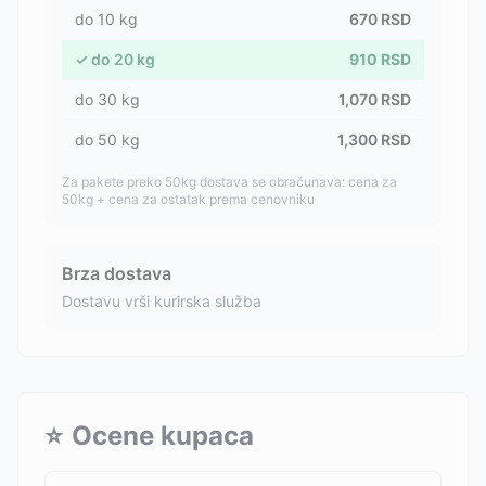
do
10
kg
670
RSD
✓
do
20
kg
910
RSD
do
30
kg
1,070
RSD
do
50
kg
1,300
RSD
Za pakete preko 50kg dostava se obračunava: cena za
50kg + cena za ostatak prema cenovniku
Brza dostava
Dostavu vrši kurirska služba
⭐
Ocene kupaca