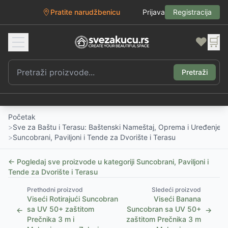
Pratite narudžbenicu
Prijava
Registracija
❤️
🛒
Pretraži
Početak
>
Sve za Baštu i Terasu: Baštenski Nameštaj, Oprema i Uređenje D
>
Suncobrani, Paviljoni i Tende za Dvorište i Terasu
← Pogledaj sve proizvode u kategoriji
Suncobrani, Paviljoni i
Tende za Dvorište i Terasu
Prethodni proizvod
Sledeći proizvod
Viseći Rotirajući Suncobran
Viseći Banana
sa UV 50+ zaštitom
Suncobran sa UV 50+
←
→
Prečnika 3 m i
zaštitom Prečnika 3 m