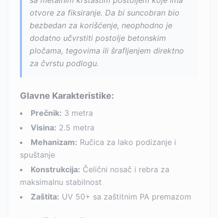
sa metalnim krstastim postoljem koje ima
otvore za fiksiranje. Da bi suncobran bio
bezbedan za korišćenje, neophodno je
dodatno učvrstiti postolje betonskim
pločama, tegovima ili šrafljenjem direktno
za čvrstu podlogu.
Glavne Karakteristike:
Prečnik:
3 metra
Visina:
2.5 metra
Mehanizam:
Ručica za lako podizanje i
spuštanje
Konstrukcija:
Čelični nosač i rebra za
maksimalnu stabilnost
Zaštita:
UV 50+ sa zaštitnim PA premazom