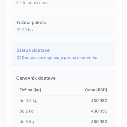
3 - 5 radnih dana
Težina paketa
15.00
kg
Status dostave
📦 Dostava se naplaćuje prema cenovniku
Cenovnik dostave
Težina (kg)
Cena (RSD)
do
0.5
kg
430
RSD
do
2
kg
430
RSD
do
5
kg
490
RSD