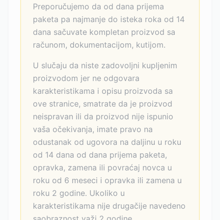
Preporučujemo da od dana prijema
paketa pa najmanje do isteka roka od 14
dana sačuvate kompletan proizvod sa
računom, dokumentacijom, kutijom.
U slučaju da niste zadovoljni kupljenim
proizvodom jer ne odgovara
karakteristikama i opisu proizvoda sa
ove stranice, smatrate da je proizvod
neispravan ili da proizvod nije ispunio
vaša očekivanja, imate pravo na
odustanak od ugovora na daljinu u roku
od 14 dana od dana prijema paketa,
opravka, zamena ili povraćaj novca u
roku od 6 meseci i opravka ili zamena u
roku 2 godine. Ukoliko u
karakteristikama nije drugačije navedeno
saobraznost važi 2 godine.