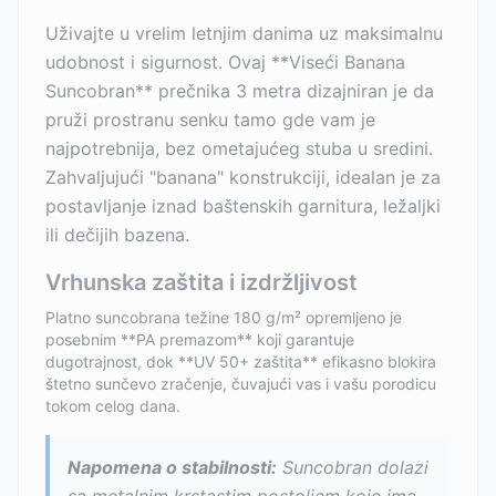
Uživajte u vrelim letnjim danima uz maksimalnu
udobnost i sigurnost. Ovaj **Viseći Banana
Suncobran** prečnika 3 metra dizajniran je da
pruži prostranu senku tamo gde vam je
najpotrebnija, bez ometajućeg stuba u sredini.
Zahvaljujući "banana" konstrukciji, idealan je za
postavljanje iznad baštenskih garnitura, ležaljki
ili dečijih bazena.
Vrhunska zaštita i izdržljivost
Platno suncobrana težine 180 g/m² opremljeno je
posebnim **PA premazom** koji garantuje
dugotrajnost, dok **UV 50+ zaštita** efikasno blokira
štetno sunčevo zračenje, čuvajući vas i vašu porodicu
tokom celog dana.
Napomena o stabilnosti:
Suncobran dolazi