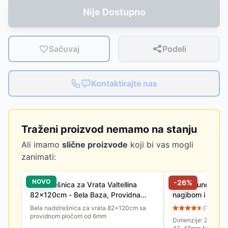
Nije Dostupno
Sačuvaj
Podeli
Kontaktirajte nas
Traženi proizvod nemamo na stanju
Ali imamo
slične proizvode
koji bi vas mogli
zanimati:
NOVO
-
26
%
Nadstrešnica za Vrata Valtellina
Bočni suncobran
82x120cm - Bela Baza, Providna
nagibom i rotac
Ploča 6mm
Bela nadstrešnica za vrata 82x120cm sa
(
17
)
providnom pločom od 6mm
Dimenzije: 260 x 26