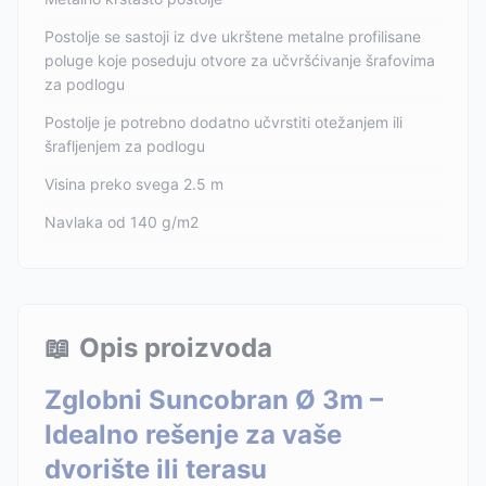
Postolje se sastoji iz dve ukrštene metalne profilisane
poluge koje poseduju otvore za učvršćivanje šrafovima
za podlogu
Postolje je potrebno dodatno učvrstiti otežanjem ili
šrafljenjem za podlogu
Visina preko svega 2.5 m
Navlaka od 140 g/m2
📖
Opis proizvoda
Zglobni Suncobran Ø 3m –
Idealno rešenje za vaše
dvorište ili terasu