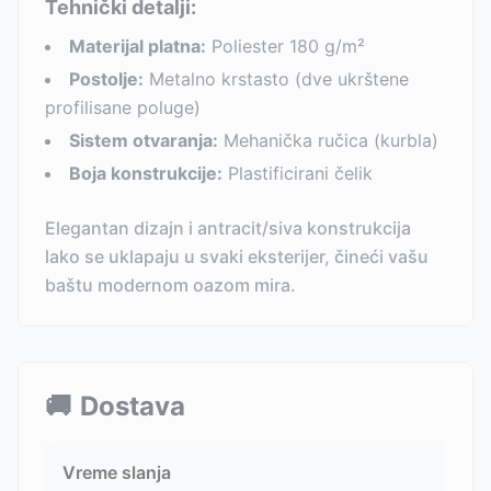
Tehnički detalji:
Materijal platna:
Poliester 180 g/m²
Postolje:
Metalno krstasto (dve ukrštene
profilisane poluge)
Sistem otvaranja:
Mehanička ručica (kurbla)
Boja konstrukcije:
Plastificirani čelik
Elegantan dizajn i antracit/siva konstrukcija
lako se uklapaju u svaki eksterijer, čineći vašu
baštu modernom oazom mira.
🚚
Dostava
Vreme slanja