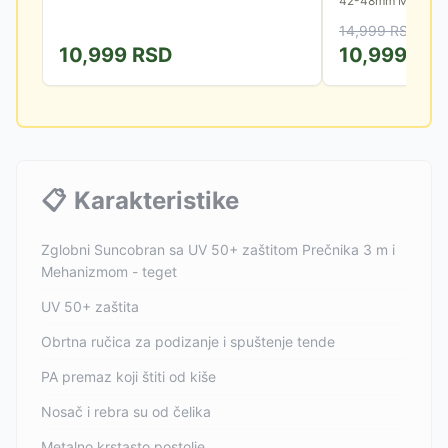
42-48mm Metalna r
Tkanina: 180g poly
14,999
RSD
krstastom bazom po
10,999
RSD
10,999
RS
📋
Karakteristike
Zglobni Suncobran sa UV 50+ zaštitom Prečnika 3 m i
Mehanizmom - teget
UV 50+ zaštita
Obrtna ručica za podizanje i spuštenje tende
PA premaz koji štiti od kiše
Nosač i rebra su od čelika
Metalno krstasto postolje