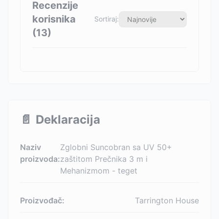
Recenzije
korisnika
Sortiraj:
(
13
)
📄
Deklaracija
Naziv
Zglobni Suncobran sa UV 50+
proizvoda:
zaštitom Prečnika 3 m i
Mehanizmom - teget
Proizvođač:
Tarrington House