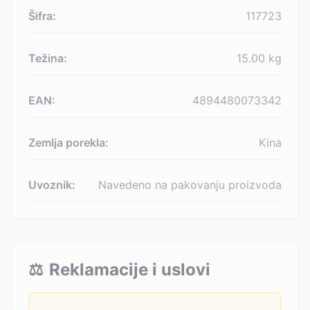
Šifra:
117723
Težina:
15.00
kg
EAN:
4894480073342
Zemlja porekla:
Kina
Uvoznik:
Navedeno na pakovanju proizvoda
⚖️
Reklamacije i uslovi