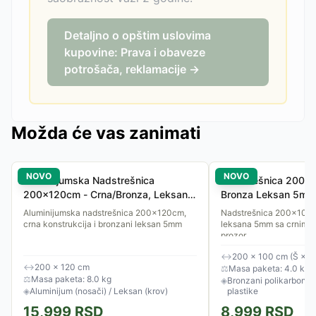
Detaljno o opštim uslovima
kupovine: Prava i obaveze
potrošača, reklamacije →
Možda će vas zanimati
NOVO
NOVO
Aluminijumska Nadstrešnica
Nadstrešnica 200x
200x120cm - Crna/Bronza, Leksan
Bronza Leksan 5mm
5mm
Aluminijumska nadstrešnica 200x120cm,
Nadstrešnica 200x100 
crna konstrukcija i bronzani leksan 5mm
leksana 5mm sa crnim no
prozor.
↔
200 × 100 cm (Š × D
↔
200 × 120 cm
⚖
Masa paketa: 4.0 kg
⚖
Masa paketa: 8.0 kg
◈
Bronzani polikarbonat 
◈
Aluminijum (nosači) / Leksan (krov)
plastike
15,999
RSD
8,999
RSD