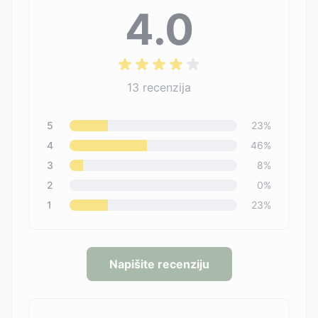
4.0
13
recenzija
5
23
%
4
46
%
3
8
%
2
0
%
1
23
%
Napišite recenziju