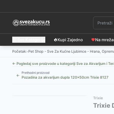
Sve Kategorije
Kupi Zajedno
Na mrež
Početak
>
Pet Shop - Sve Za Kućne Ljubimce - Hrana, Oprema
← Pogledaj sve proizvode u kategoriji
Sve za Akvarijum i Ter
Prethodni proizvod
←
Pozadina za akvarijum dupla 120x50cm Trixie 8127
Slični proizvodi
Alternative za rasprodati proizvod
Trixie
Terarijum Tortuga Mini Georplast 10625
Ovaj proizvod nije dostupan, pogledajte slične proiz
-
1205
Trixie
RSD
Tri kućice od kokosa za terarijum, akvarijum ili kave
Činija za reptile i insekte 19cm Trixie 76187
-
1385
R