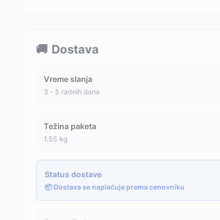
🚚
Dostava
Vreme slanja
3 - 5 radnih dana
Težina paketa
1.55
kg
Status dostave
📦 Dostava se naplaćuje prema cenovniku