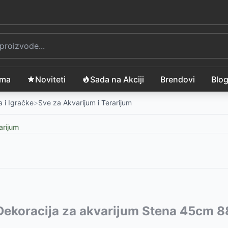
ama
Noviteti
Sada na Akciji
Brendovi
Blo
 i Igračke
>
Sve za Akvarijum i Terarijum
arijum
vode:
 Dekoracija za akvarijum Stena 45cm 
z Trixie 76160
SD
-
409
RSD