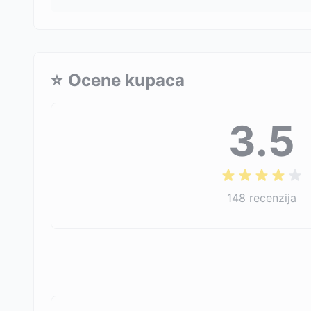
⭐
Ocene kupaca
3.5
148
recenzija