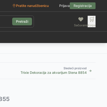
Pratite narudžbenicu
Prijava
Registracija
❤️
🛒
Pretraži
Sačuvano
Korpa
g
Sledeći proizvod
→
Trixie Dekoracija za akvarijum Stena 8854
8855