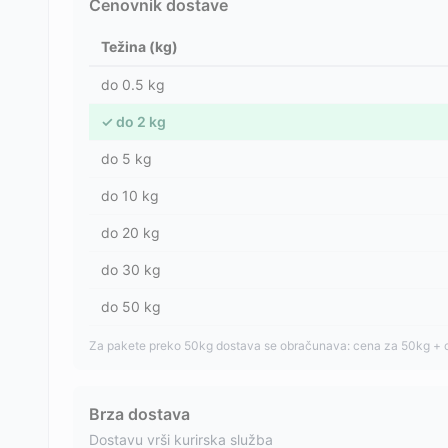
Cenovnik dostave
Težina (kg)
do
0.5
kg
✓
do
2
kg
do
5
kg
do
10
kg
do
20
kg
do
30
kg
do
50
kg
Za pakete preko 50kg dostava se obračunava: cena za 50kg + 
Brza dostava
Dostavu vrši kurirska služba