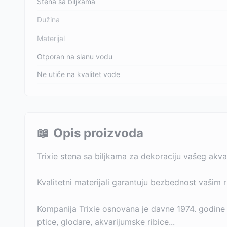
Stena sa biljkama
Dužina
Materijal
Otporan na slanu vodu
Ne utiče na kvalitet vode
📖
Opis proizvoda
Trixie stena sa biljkama za dekoraciju vašeg akva
Kvalitetni materijali garantuju bezbednost vašim r
Kompanija Trixie osnovana je davne 1974. godine 
ptice, glodare, akvarijumske ribice...