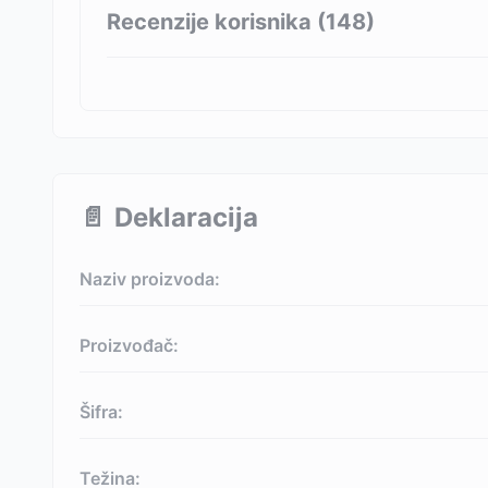
Recenzije korisnika (
148
)
📄
Deklaracija
Naziv proizvoda:
Proizvođač:
Šifra:
Težina: