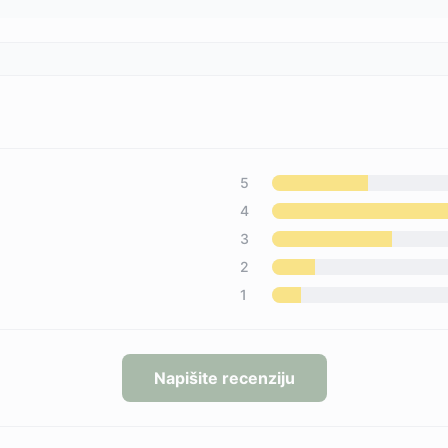
5
4
3
2
1
Napišite recenziju