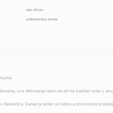
oko 45cm
poliesterska smola
rijuma.
ibicama, ova dekoracija neće uticati na kvalitet vode u akva
u Nemačkoj. Danas je jedan od lidera u proizvodnji prateće