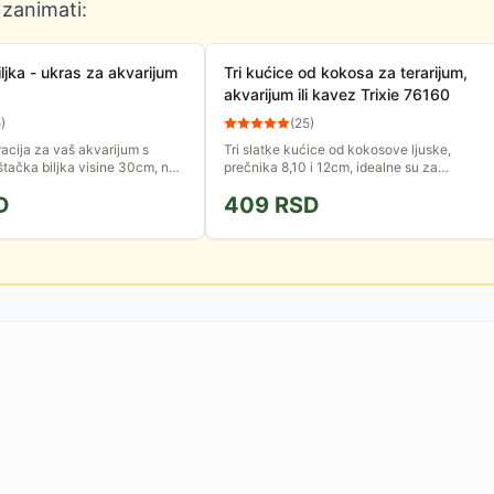
 zanimati:
ljka - ukras za akvarijum
Tri kućice od kokosa za terarijum,
akvarijum ili kavez Trixie 76160
5
)
(
25
)
acija za vaš akvarijum s
Tri slatke kućice od kokosove ljuske,
štačka biljka visine 30cm, na
prečnika 8,10 i 12cm, idealne su za
.
dekorisanje kaveza sa manjim glodarima,
D
409
RSD
terarijuma sa insektima ili...