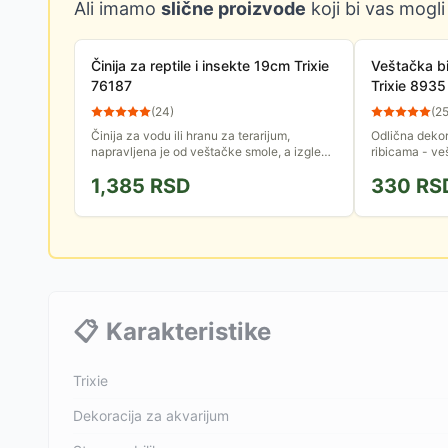
Ali imamo
slične proizvode
koji bi vas mogli
Činija za reptile i insekte 19cm Trixie
Veštačka bi
76187
Trixie 8935
(
24
)
(
2
Činija za vodu ili hranu za terarijum,
Odlična dekor
napravljena je od veštačke smole, a izgleda
ribicama - ve
kao da je od stepskog kamena. Zgodna je
peščanoj bazi
1,385
RSD
330
RS
za insekte i reptile....
📋
Karakteristike
Trixie
Dekoracija za akvarijum