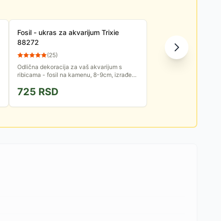
Fosil - ukras za akvarijum Trixie
88272
(
25
)
Odlična dekoracija za vaš akvarijum s
ribicama - fosil na kamenu, 8-9cm, izrađen
od veštačke smole, te otporan na slanu
725
RSD
vodu.