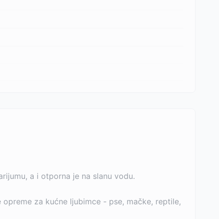
rijumu, a i otporna je na slanu vodu.
 opreme za kućne ljubimce - pse, mačke, reptile,