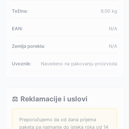
Težina:
6.00
kg
EAN:
N/A
Zemlja porekla:
N/A
Uvoznik:
Navedeno na pakovanju proizvoda
⚖️
Reklamacije i uslovi
Preporučujemo da od dana prijema
paketa pa najmanje do isteka roka od 14