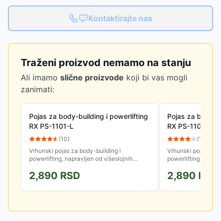
Kontaktirajte nas
Traženi proizvod nemamo na stanju
Ali imamo
slične proizvode
koji bi vas mogli
zanimati:
Pojas za body-building i powerlifting
Pojas za body-bu
RX PS-1101-L
RX PS-1101-M
(
10
)
(
14
)
Vrhunski pojas za body-building i
Vrhunski pojas za b
powerlifting, napravljen od višeslojnih
powerlifting, naprav
kompozitnih materijala, sredina je očvrsnuta
kompozitnih materij
2,890
RSD
2,890
RSD
i zadebljana za povećanje...
i zadebljana za pove