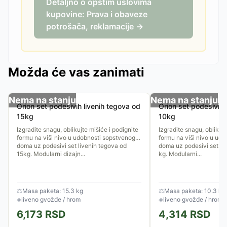
Detaljno o opštim uslovima
kupovine: Prava i obaveze
potrošača, reklamacije →
Možda će vas zanimati
Nema na stanju
Nema na stanju
Orion set podesivih livenih tegova od
Orion set podesivih 
15kg
10kg
Izgradite snagu, oblikujte mišiće i podignite
Izgradite snagu, oblikujt
formu na viši nivo u udobnosti sopstvenog
formu na viši nivo u ud
doma uz podesivi set livenih tegova od
doma uz podesivi set li
15kg. Modularni dizajn...
kg. Modularni...
⚖
Masa paketa: 15.3 kg
⚖
Masa paketa: 10.3 kg
◈
liveno gvožđe / hrom
◈
liveno gvožđe / hrom
6,173
RSD
4,314
RSD