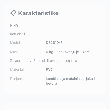
📋
Karakteristike
RING
Kettlebell
Model
DB2819-6
Masa
6 kg (u pakovanju je 1 kom)
Za aerobne vežbe i oblikovanje celog tela
Materijal
PVC
Punjenje
kombinacija metalnih opiljaka i
betona