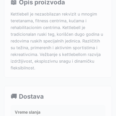
📖
Opis proizvoda
Kettlebell je nezaobilazan rekvizit u mnogim
teretanama, fitness centrima, kućama i
rehabilitacionim centrima. Kettlebell je
tradicionalan ruski teg, korišćen dugo godina u
redovima ruskih specijalnih jedinica. Različitih
su težina, primerenih i aktivnim sportistima i
rekreativcima. Vežbanje s kettlebellom razvija
izdržljivost, eksplozivnu snagu i dinamičku
fleksibilnost.
🚚
Dostava
Vreme slanja