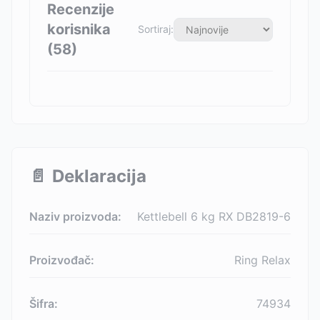
Recenzije
korisnika
Sortiraj:
(
58
)
📄
Deklaracija
Naziv proizvoda:
Kettlebell 6 kg RX DB2819-6
Proizvođač:
Ring Relax
Šifra:
74934