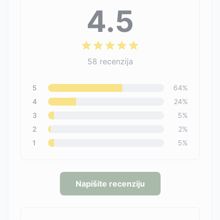
4.5
58
recenzija
5
64
%
4
24
%
3
5
%
2
2
%
1
5
%
Napišite recenziju