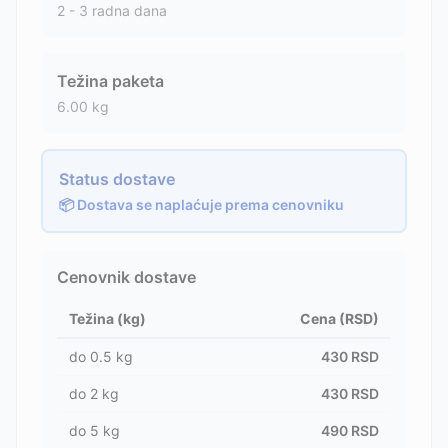
2 - 3 radna dana
Težina paketa
6.00
kg
Status dostave
📦 Dostava se naplaćuje prema cenovniku
Cenovnik dostave
Težina (kg)
Cena (RSD)
do
0.5
kg
430
RSD
do
2
kg
430
RSD
do
5
kg
490
RSD