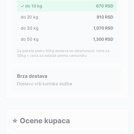
✓
do
10
kg
670
RSD
do
20
kg
910
RSD
do
30
kg
1,070
RSD
do
50
kg
1,300
RSD
Za pakete preko 50kg dostava se obračunava: cena za
50kg + cena za ostatak prema cenovniku
Brza dostava
Dostavu vrši kurirska služba
⭐
Ocene kupaca