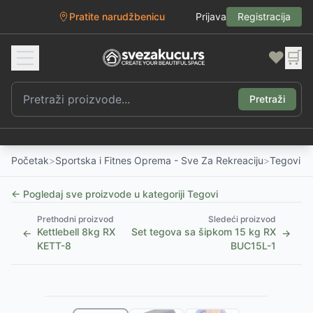
Pratite narudžbenicu
Prijava
Registracija
❤️
🛒
Pretraži
Početak
>
Sportska i Fitnes Oprema - Sve Za Rekreaciju
>
Tegovi
← Pogledaj sve proizvode u kategoriji
Tegovi
Prethodni proizvod
Sledeći proizvod
Kettlebell 8kg RX
Set tegova sa šipkom 15 kg RX
←
→
KETT-8
BUC15L-1
1
/
3
Slični proizvodi
Alternative za rasprodati proizvod