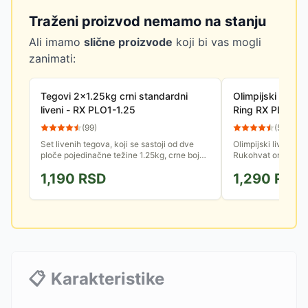
Traženi proizvod nemamo na stanju
Ali imamo
slične proizvode
koji bi vas mogli
zanimati:
Tegovi 2x1.25kg crni standardni
Olimpijski liven
liveni - RX PLO1-1.25
Ring RX PL14-2,
(
99
)
(
58
)
Set livenih tegova, koji se sastoji od dve
Olimpijski liveni t
ploče pojedinačne težine 1.25kg, crne boje.
Rukohvat omogućav
Namenjeni za definisanje mišićnog sistema i
nezavisnih vežbi, s
1,190
RSD
1,290
RSD
telesne simetrije.
čučnjevi...).
📋
Karakteristike