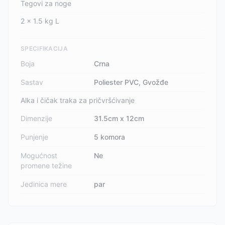
Tegovi za noge
2 x 1.5 kg L
SPECIFIKACIJA
Boja
Crna
Sastav
Poliester PVC, Gvožđe
Alka i čičak traka za pričvršćivanje
Dimenzije
31.5cm x 12cm
Punjenje
5 komora
Mogućnost
Ne
promene težine
Jedinica mere
par