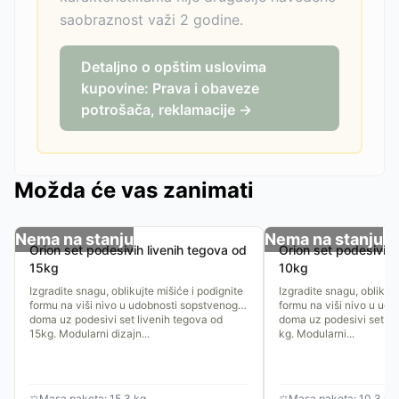
saobraznost važi 2 godine.
Detaljno o opštim uslovima
kupovine: Prava i obaveze
potrošača, reklamacije →
Možda će vas zanimati
Nema na stanju
Nema na stanju
Orion set podesivih livenih tegova od
Orion set podesivih 
15kg
10kg
Izgradite snagu, oblikujte mišiće i podignite
Izgradite snagu, oblikujt
formu na viši nivo u udobnosti sopstvenog
formu na viši nivo u ud
doma uz podesivi set livenih tegova od
doma uz podesivi set li
15kg. Modularni dizajn...
kg. Modularni...
⚖
Masa paketa: 15.3 kg
⚖
Masa paketa: 10.3 kg