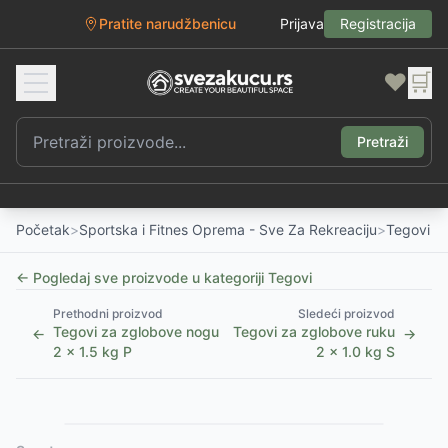
Pratite narudžbenicu
Prijava
Registracija
❤️
🛒
Pretraži
Početak
>
Sportska i Fitnes Oprema - Sve Za Rekreaciju
>
Tegovi
← Pogledaj sve proizvode u kategoriji
Tegovi
Prethodni proizvod
Sledeći proizvod
Tegovi za zglobove nogu
Tegovi za zglobove ruku
←
→
2 x 1.5 kg P
2 x 1.0 kg S
Slični proizvodi
Alternative za rasprodati proizvod