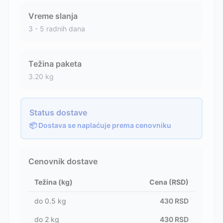
Vreme slanja
3 - 5 radnih dana
Težina paketa
3.20
kg
Status dostave
📦 Dostava se naplaćuje prema cenovniku
Cenovnik dostave
Težina (kg)
Cena (RSD)
do
0.5
kg
430
RSD
do
2
kg
430
RSD