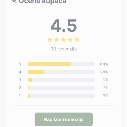
⭐
Ocene kupaca
4.5
90
recenzija
5
64
%
4
24
%
3
6
%
2
2
%
1
3
%
Napišite recenziju