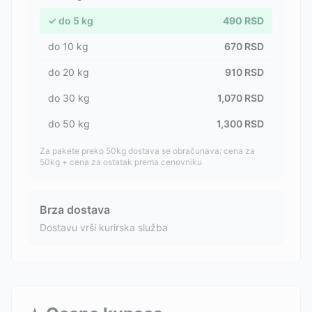
✓
do
5
kg
490
RSD
do
10
kg
670
RSD
do
20
kg
910
RSD
do
30
kg
1,070
RSD
do
50
kg
1,300
RSD
Za pakete preko 50kg dostava se obračunava: cena za
50kg + cena za ostatak prema cenovniku
Brza dostava
Dostavu vrši kurirska služba