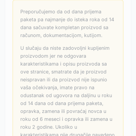
Preporučujemo da od dana prijema
paketa pa najmanje do isteka roka od 14
dana sačuvate kompletan proizvod sa
računom, dokumentacijom, kutijom.
U slučaju da niste zadovoljni kupljenim
proizvodom jer ne odgovara
karakteristikama i opisu proizvoda sa
ove stranice, smatrate da je proizvod
neispravan ili da proizvod nije ispunio
vaša očekivanja, imate pravo na
odustanak od ugovora na daljinu u roku
od 14 dana od dana prijema paketa,
opravka, zamena ili povraćaj novca u
roku od 6 meseci i opravka ili zamena u
roku 2 godine. Ukoliko u
karakteristikama nije drugačije navedeno