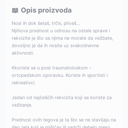
📖
Opis proizvoda
Nosi ih dok šetaš, trčis, plivaš…
Njihova prednost u odnosu na ostale sprave i
rekvizite je što sa njima ne morate da vežbate,
dovoljno je da ih nosite uz svakodnevne
aktivnosti.
Kkoriste se u post traumatoloskom –
ortopedskom oporavku. Koriste ih sportisti i
rekreativci.
Jedan od najčešćih rekvizita koji se koriste za
vežbanje.
Prednost ovih tegova je ta što se ne stavljaju na
deo tela koji je mišićav ili sadrži debelo meso