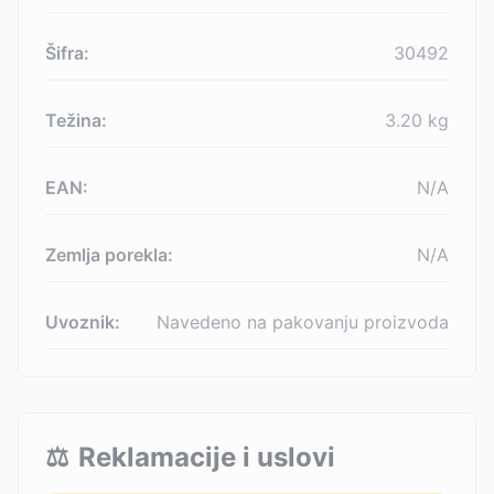
Šifra:
30492
Težina:
3.20
kg
EAN:
N/A
Zemlja porekla:
N/A
Uvoznik:
Navedeno na pakovanju proizvoda
⚖️
Reklamacije i uslovi