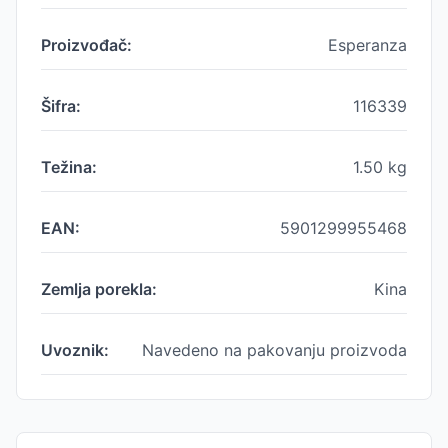
Proizvođač:
Esperanza
Šifra:
116339
Težina:
1.50
kg
EAN:
5901299955468
Zemlja porekla:
Kina
Uvoznik:
Navedeno na pakovanju proizvoda