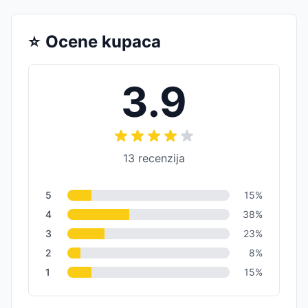
⭐
Ocene kupaca
3.9
13
recenzija
5
15
%
4
38
%
3
23
%
2
8
%
1
15
%