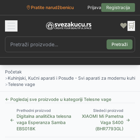
Pratite narudžbenicu
Prijava
Registracija
❤️
🛒
Pretraži
Početak
>
Kuhinjski, Kućni aparati i Posuđe - Svi aparati za modernu kuhinj
>
Telesne vage
← Pogledaj sve proizvode u kategoriji
Telesne vage
Prethodni proizvod
Sledeći proizvod
Digitalna analitička telesna
XIAOMI Mi Pametna
←
→
vaga Esperanza Samba
Vaga S400
EBS018K
(BHR7793GL)