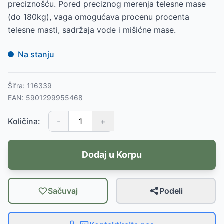
preciznošću. Pored preciznog merenja telesne mase
(do 180kg), vaga omogućava procenu procenta
telesne masti, sadržaja vode i mišićne mase.
Na stanju
Šifra:
116339
EAN:
5901299955468
Količina:
-
+
Dodaj u Korpu
Sačuvaj
Podeli