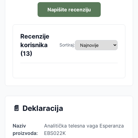
Napišite recenziju
Recenzije
korisnika
Sortiraj:
(
13
)
📄
Deklaracija
Naziv
Analitička telesna vaga Esperanza
proizvoda:
EBS022K