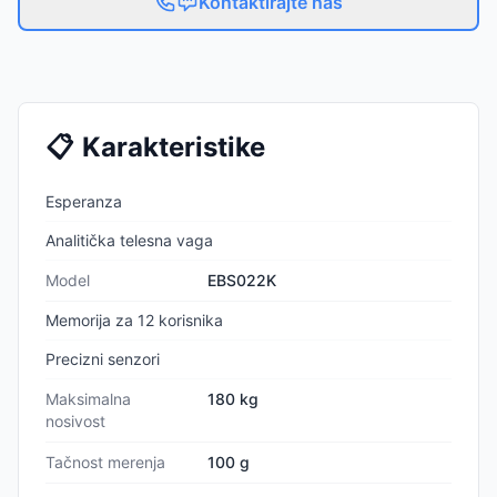
Kontaktirajte nas
📋
Karakteristike
Esperanza
Analitička telesna vaga
Model
EBS022K
Memorija za 12 korisnika
Precizni senzori
Maksimalna
180 kg
nosivost
Tačnost merenja
100 g