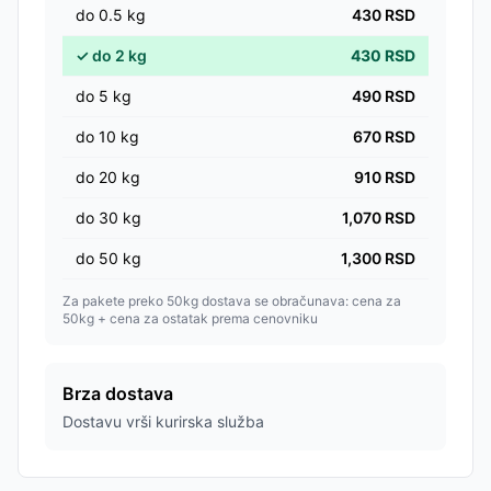
do
0.5
kg
430
RSD
✓
do
2
kg
430
RSD
do
5
kg
490
RSD
do
10
kg
670
RSD
do
20
kg
910
RSD
do
30
kg
1,070
RSD
do
50
kg
1,300
RSD
Za pakete preko 50kg dostava se obračunava: cena za
50kg + cena za ostatak prema cenovniku
Brza dostava
Dostavu vrši kurirska služba