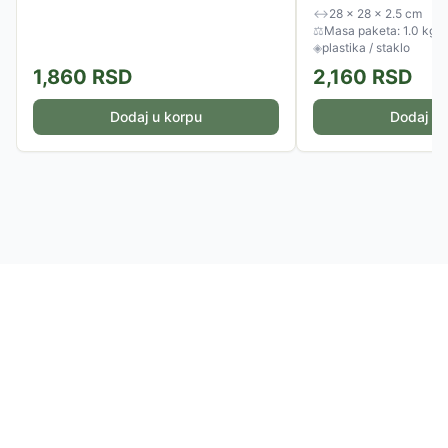
Boja: Bela Dimenzije:...
↔
28 × 28 × 2.5 cm
⚖
Masa paketa: 1.0 kg
◈
plastika / staklo
1,860
RSD
2,160
RSD
Dodaj u korpu
Dodaj u 