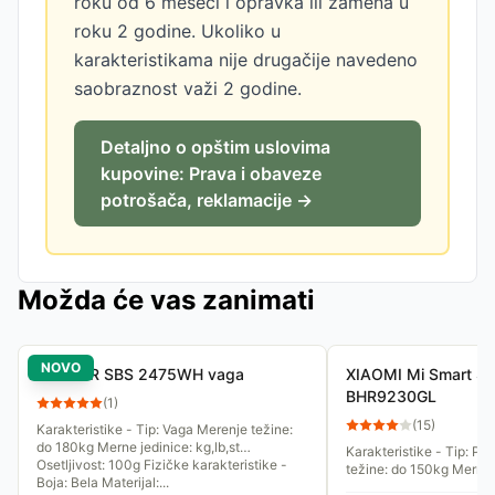
roku od 6 meseci i opravka ili zamena u
roku 2 godine. Ukoliko u
karakteristikama nije drugačije navedeno
saobraznost važi 2 godine.
Detaljno o opštim uslovima
kupovine: Prava i obaveze
potrošača, reklamacije →
Možda će vas zanimati
NOVO
SENCOR SBS 2475WH vaga
XIAOMI Mi Smart Sc
BHR9230GL
(
1
)
(
15
)
Karakteristike - Tip: Vaga Merenje težine:
do 180kg Merne jedinice: kg,lb,st
Karakteristike - Tip: P
Osetljivost: 100g Fizičke karakteristike -
težine: do 150kg Merne j
Boja: Bela Materijal:...
Osetljivost: 50g Fizičke karakteristike -