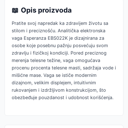
📖
Opis proizvoda
Pratite svoj napredak ka zdravijem životu sa
stilom i preciznošću. Analitička elektronska
vaga Esperanza EBS022K je dizajnirana za
osobe koje posebnu pažnju posvećuju svom
zdravlju i fizičkoj kondiciji. Pored preciznog
merenja telesne težine, vaga omogućava
procenu procenta telesne masti, sadržaja vode i
mišićne mase. Vaga se ističe modernim
dizajnom, velikim displejem, intuitivnim
rukovanjem i izdržljivom konstrukcijom, što
obezbeđuje pouzdanost i udobnost korišćenja.