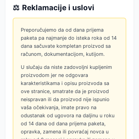
⚖️
Reklamacije i uslovi
Preporučujemo da od dana prijema
paketa pa najmanje do isteka roka od 14
dana sačuvate kompletan proizvod sa
računom, dokumentacijom, kutijom.
U slučaju da niste zadovoljni kupljenim
proizvodom jer ne odgovara
karakteristikama i opisu proizvoda sa
ove stranice, smatrate da je proizvod
neispravan ili da proizvod nije ispunio
vaša očekivanja, imate pravo na
odustanak od ugovora na daljinu u roku
od 14 dana od dana prijema paketa,
opravka, zamena ili povraćaj novca u