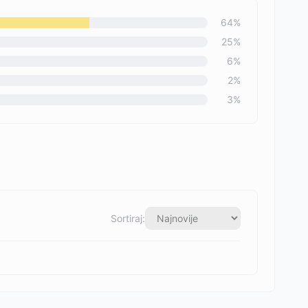
64
%
25
%
6
%
2
%
3
%
Sortiraj: