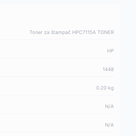
Toner za štampač HPC7115A TONER
HP
1448
0.20
kg
N/A
N/A