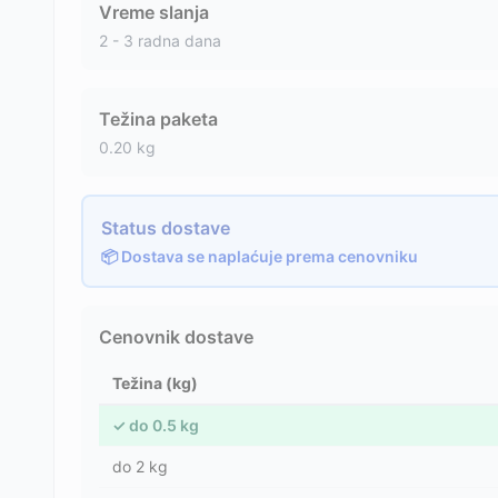
Vreme slanja
2 - 3 radna dana
Težina paketa
0.20
kg
Status dostave
📦 Dostava se naplaćuje prema cenovniku
Cenovnik dostave
Težina (kg)
✓
do
0.5
kg
do
2
kg