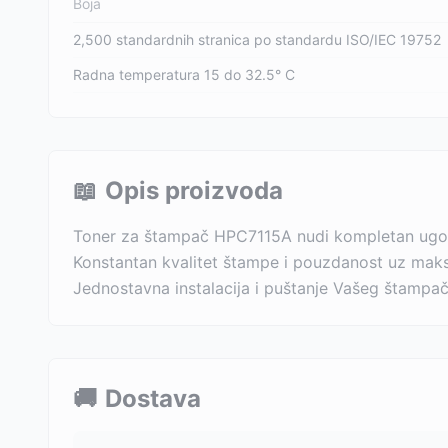
Boja
2,500 standardnih stranica po standardu ISO/IEC 19752
Radna temperatura 15 do 32.5° C
📖
Opis proizvoda
Toner za štampač HPC7115A nudi kompletan ugod
Konstantan kvalitet štampe i pouzdanost uz mak
Jednostavna instalacija i puštanje Vašeg štampa
🚚
Dostava