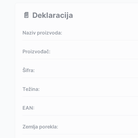
📄
Deklaracija
Naziv proizvoda:
Proizvođač:
Šifra:
Težina:
EAN:
Zemlja porekla: