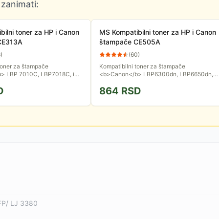
 zanimati:
ilni toner za HP i Canon
MS Kompatibilni toner za HP i Canon
CE313A
štampače CE505A
6
)
(
60
)
toner za štampače
Kompatibilni toner za štampače
> LBP 7010C, LBP7018C, i
<b>Canon</b> LBP6300dn, LBP6650dn,
lor LaserJet CP1025NW, Pro
MF5850dn, MF5880dn, MF5940dn, i
D
864
RSD
P M175, M275. Kapacitet
<b>HP</b> LaserJet P2035, LaserJet
P2055d/dn....
FP/ LJ 3380