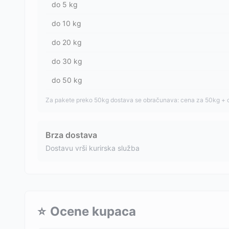
do
5
kg
do
10
kg
do
20
kg
do
30
kg
do
50
kg
Za pakete preko 50kg dostava se obračunava: cena za 50kg + 
Brza dostava
Dostavu vrši kurirska služba
⭐
Ocene kupaca