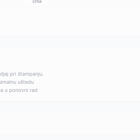
crna
jaj pri štampanju.
simalnu uštedu
ča u ponovni rad