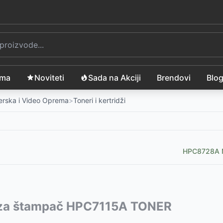
ama
Noviteti
Sada na Akciji
Brendovi
Blo
merska i Video Oprema
>
Toneri i kertridži
HPC8728A N
73A
vode:
 za štampač HPC7115A TONER
-
1999
RSD
71A
402A
-
-
1999
2732
RSD
RSD