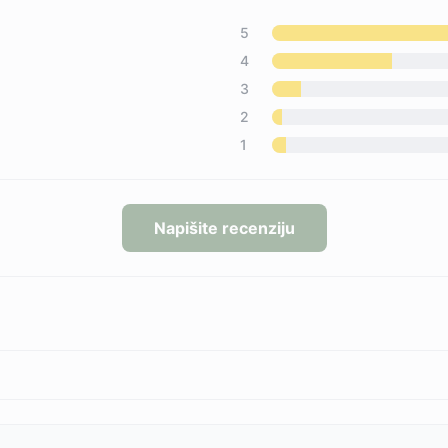
5
4
3
2
1
Napišite recenziju