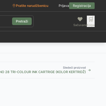
Pratite narudžbenicu
Prijava
Registracija
❤️
🛒
Pretraži
Sačuvano
Korpa
g
Sledeći proizvod
→
O 28 TRI-COLOUR INK CARTRIGE (KOLOR KERTRIDŽ)