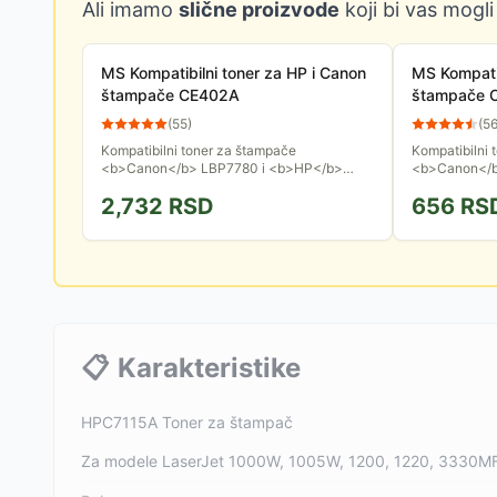
Ali imamo
slične proizvode
koji bi vas mogli
MS Kompatibilni toner za HP i Canon
MS Kompatib
štampače CE402A
štampače 
(
55
)
(
5
Kompatibilni toner za štampače
Kompatibilni 
<b>Canon</b> LBP7780 i <b>HP</b>
<b>Canon</b
LaserJet Enterprise 500 color Printer
<b>HP</b> Co
2,732
RSD
656
RS
M551dn, M551n, M551xh. Kapacitet do
100 color MF
6000...
ovog...
📋
Karakteristike
HPC7115A Toner za štampač
Za modele LaserJet 1000W, 1005W, 1200, 1220, 3330M