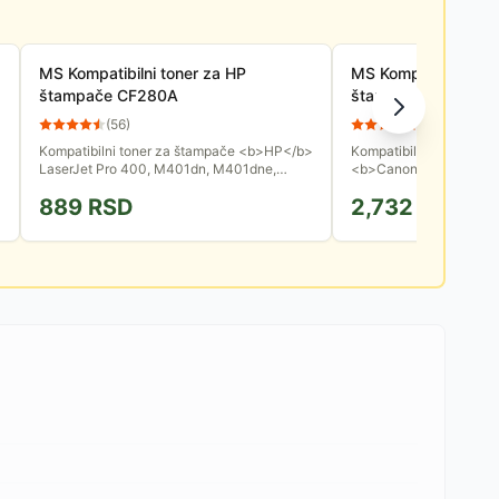
MS Kompatibilni toner za HP
MS Kompatibilni ton
štampače CF280A
štampače CE401A
(
56
)
(
55
)
Kompatibilni toner za štampače <b>HP</b>
Kompatibilni toner za 
LaserJet Pro 400, M401dn, M401dne,
<b>Canon</b> LBP778
425dn. Kapacitet ovog zamenskog tonera
LaserJet Enterprise 500 
889
RSD
2,732
RSD
je 2700 stranica. Boja: crna.
M551dn, M551n, M551xh
6000...