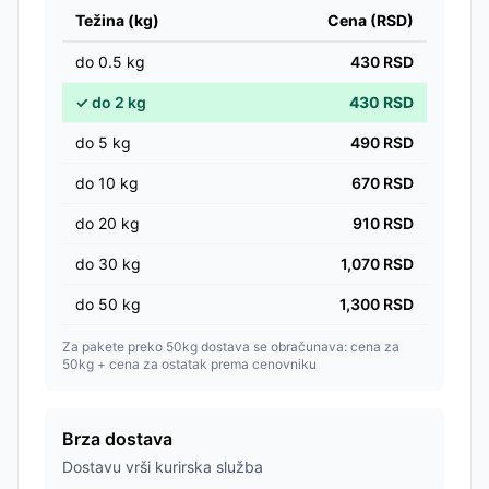
Težina (kg)
Cena (RSD)
do
0.5
kg
430
RSD
✓
do
2
kg
430
RSD
do
5
kg
490
RSD
do
10
kg
670
RSD
do
20
kg
910
RSD
do
30
kg
1,070
RSD
do
50
kg
1,300
RSD
Za pakete preko 50kg dostava se obračunava: cena za
50kg + cena za ostatak prema cenovniku
Brza dostava
Dostavu vrši kurirska služba