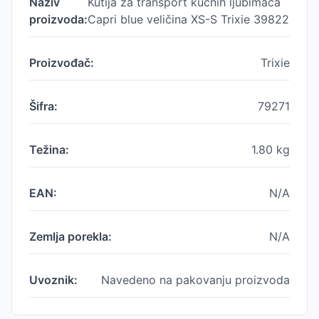
Naziv
Kutija za transport kućnih ljubimaca
proizvoda:
Capri blue veličina XS-S Trixie 39822
Proizvođač:
Trixie
Šifra:
79271
Težina:
1.80
kg
EAN:
N/A
Zemlja porekla:
N/A
Uvoznik:
Navedeno na pakovanju proizvoda