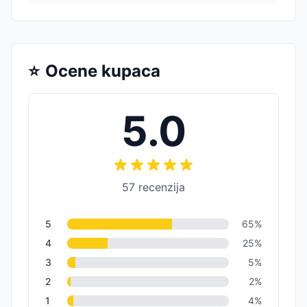
⭐
Ocene kupaca
5.0
57
recenzija
5
65
%
4
25
%
3
5
%
2
2
%
1
4
%