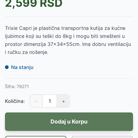
2,599
RSD
Trixie Capri je plastična transportna kutija za kućne
ljubimce koji su teški do 8kg i mogu biti smešteni u
prostor dimenzija 37x34x55cm. Ima dobru ventilaciju
i ručku za nošenje.
Na stanju
Šifra:
79271
Količina:
-
+
Dodaj u Korpu