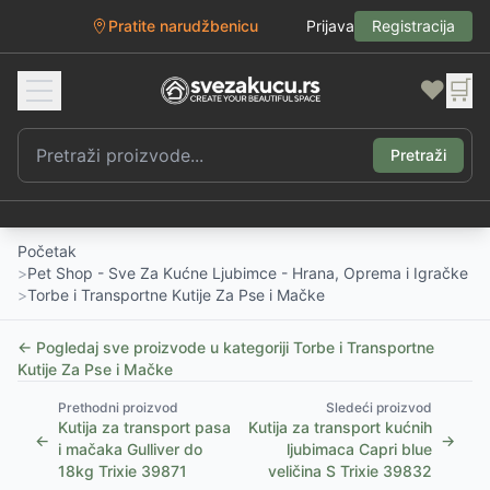
Pratite narudžbenicu
Prijava
Registracija
❤️
🛒
Pretraži
Početak
>
Pet Shop - Sve Za Kućne Ljubimce - Hrana, Oprema i Igračke
>
Torbe i Transportne Kutije Za Pse i Mačke
← Pogledaj sve proizvode u kategoriji
Torbe i Transportne
Kutije Za Pse i Mačke
Prethodni proizvod
Sledeći proizvod
Kutija za transport pasa
Kutija za transport kućnih
←
→
i mačaka Gulliver do
ljubimaca Capri blue
18kg Trixie 39871
veličina S Trixie 39832