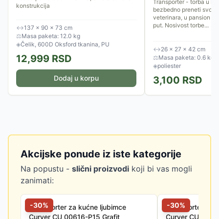
Transporter - torba u ko
konstrukcija
bezbedno preneti svog p
veterinara, u pansion il
put. Nosivost torbe...
↔
137 × 90 × 73 cm
⚖
Masa paketa: 12.0 kg
◈
Čelik, 600D Oksford tkanina, PU
↔
26 × 27 × 42 cm
12,999
RSD
⚖
Masa paketa: 0.6 kg
◈
poliester
Dodaj u korpu
3,100
RSD
Akcijske ponude iz iste kategorije
Na popustu -
slični proizvodi
koji bi vas mogli
zanimati:
-
30
%
-
30
%
Transporter za kućne ljubimce
Transporter za 
Curver CU 00616-P15 Grafit
Curver CU 0061