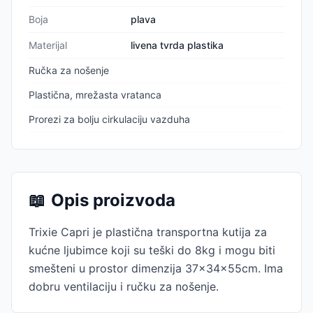
Boja
plava
Materijal
livena tvrda plastika
Ručka za nošenje
Plastična, mrežasta vratanca
Prorezi za bolju cirkulaciju vazduha
📖
Opis proizvoda
Trixie Capri je plastična transportna kutija za
kućne ljubimce koji su teški do 8kg i mogu biti
smešteni u prostor dimenzija 37x34x55cm. Ima
dobru ventilaciju i ručku za nošenje.