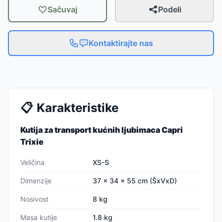
Sačuvaj
Podeli
Kontaktirajte nas
📋
Karakteristike
Kutija za transport kućnih ljubimaca Capri
Trixie
Veličina
XS-S
Dimenzije
37 × 34 × 55 cm (ŠxVxD)
Nosivost
8 kg
Masa kutije
1.8 kg