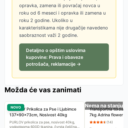
opravka, zamena ili povraćaj novca u
roku od 6 meseci i opravka ili zamena u
roku 2 godine. Ukoliko u
karakteristikama nije drugačije navedeno
saobraznost važi 2 godine.
Detaljno o opštim uslovima
kupovine: Prava i obaveze
potrošača, reklamacije →
Možda će vas zanimati
Nema na stanju
NOVO
PURLOV Prikolica za Pse i Ljubimce
Transportna torba z
137x90x73cm, Nosivost 40kg
7kg Adrina flower 
PURLOV prikolica za pse, nosivost 40kg,
(
14
)
vodootporna 600D tkanina, čvrsta čelična