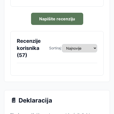
Napišite recenziju
Recenzije
korisnika
Sortiraj:
(
57
)
📄
Deklaracija