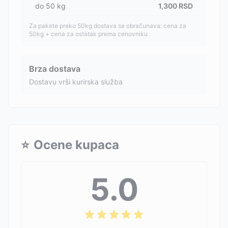
do
50
kg
1,300
RSD
Za pakete preko 50kg dostava se obračunava: cena za
50kg + cena za ostatak prema cenovniku
Brza dostava
Dostavu vrši kurirska služba
⭐
Ocene kupaca
5.0