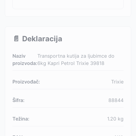
📄
Deklaracija
Naziv
Transportna kutija za ljubimce do
proizvoda:
6kg Kapri Petrol Trixie 39818
Proizvođač:
Trixie
Šifra:
88844
Težina:
1.20
kg