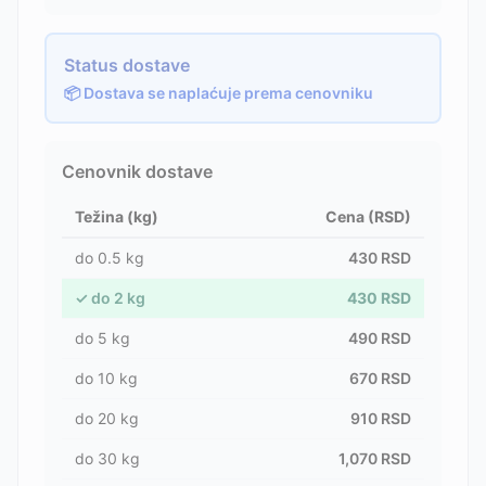
Status dostave
📦 Dostava se naplaćuje prema cenovniku
Cenovnik dostave
Težina (kg)
Cena (RSD)
do
0.5
kg
430
RSD
✓
do
2
kg
430
RSD
do
5
kg
490
RSD
do
10
kg
670
RSD
do
20
kg
910
RSD
do
30
kg
1,070
RSD