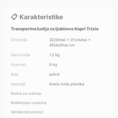
📋
Karakteristike
Transportna kutija za ljubimce Kapri Trixie
Dimenzije
32(širina) × 31(visina) ×
48(dužina) cm
Masa kutije
1.2 kg
Nosivost
6 kg
Boja
petrol
Materijal
livena tvrda plastika
Ručka za nošenje
Rešetkasta vratanca
Ventilacioni prorezi