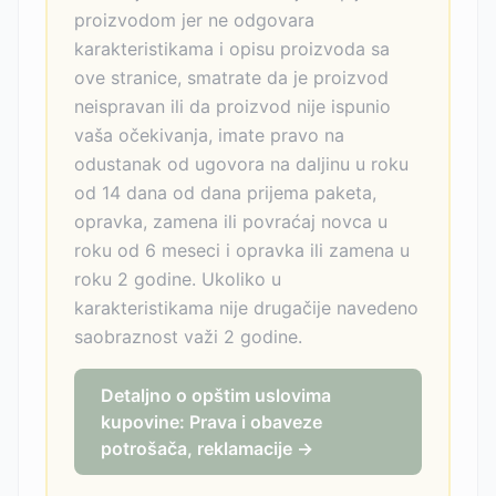
proizvodom jer ne odgovara
karakteristikama i opisu proizvoda sa
ove stranice, smatrate da je proizvod
neispravan ili da proizvod nije ispunio
vaša očekivanja, imate pravo na
odustanak od ugovora na daljinu u roku
od 14 dana od dana prijema paketa,
opravka, zamena ili povraćaj novca u
roku od 6 meseci i opravka ili zamena u
roku 2 godine. Ukoliko u
karakteristikama nije drugačije navedeno
saobraznost važi 2 godine.
Detaljno o opštim uslovima
kupovine: Prava i obaveze
potrošača, reklamacije →