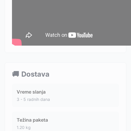
🚚
Dostava
Vreme slanja
3 - 5 radnih dana
Težina paketa
1.20
kg