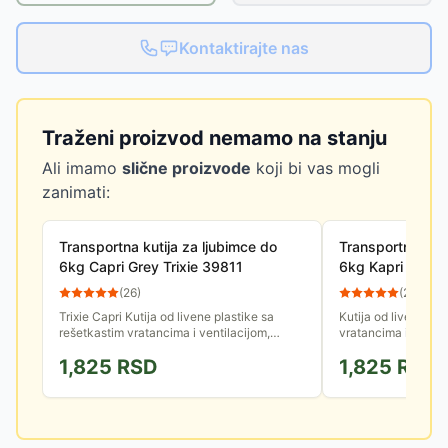
Kontaktirajte nas
Traženi proizvod nemamo na stanju
Ali imamo
slične proizvode
koji bi vas mogli
zanimati:
Transportna kutija za ljubimce do
Transportna kuti
6kg Capri Grey Trixie 39811
6kg Kapri Blue T
(
26
)
(
26
)
Trixie Capri Kutija od livene plastike sa
Kutija od livene pla
rešetkastim vratancima i ventilacijom,
vratancima i ventil
namenjena je za transport kućnih ljubimaca
transport kućnih lj
1,825
RSD
1,825
RSD
mase do 6kg i koji mogu...
koji mogu stati u...