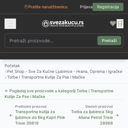
Pratite narudžbenicu
Prijava
Registracija
❤️
🛒
Pretraži
Početak
>
Pet Shop - Sve Za Kućne Ljubimce - Hrana, Oprema i Igračke
>
Torbe i Transportne Kutije Za Pse i Mačke
← Pogledaj sve proizvode u kategoriji
Torbe i Transportne
Kutije Za Pse i Mačke
Prethodni proizvod
Sledeći proizvod
Transportna kutija za
Torba za ljubimca 5kg
←
→
ljubimce do 6kg Kapri Pink
Aliana Petrol Trixie
Trixie 39819
28968