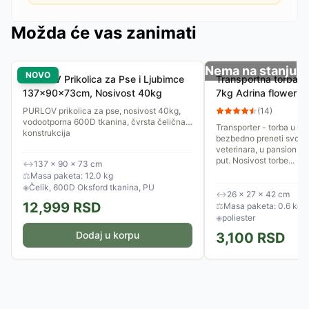
Možda će vas zanimati
Nema na stanju
NOVO
PURLOV Prikolica za Pse i Ljubimce
Transportna torba z
137x90x73cm, Nosivost 40kg
7kg Adrina flower 
PURLOV prikolica za pse, nosivost 40kg,
(
14
)
vodootporna 600D tkanina, čvrsta čelična
Transporter - torba u ko
konstrukcija
bezbedno preneti svog p
veterinara, u pansion il
put. Nosivost torbe...
↔
137 × 90 × 73 cm
⚖
Masa paketa: 12.0 kg
◈
Čelik, 600D Oksford tkanina, PU
↔
26 × 27 × 42 cm
12,999
RSD
⚖
Masa paketa: 0.6 kg
◈
poliester
Dodaj u korpu
3,100
RSD