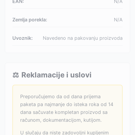
EAN:
N/A
Zemlja porekla:
N/A
Uvoznik:
Navedeno na pakovanju proizvoda
⚖️
Reklamacije i uslovi
Preporučujemo da od dana prijema
paketa pa najmanje do isteka roka od 14
dana sačuvate kompletan proizvod sa
računom, dokumentacijom, kutijom.
U slučaju da niste zadovoljni kupljenim