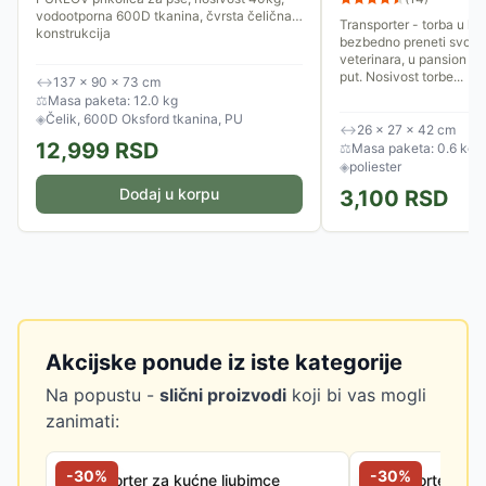
vodootporna 600D tkanina, čvrsta čelična
Transporter - torba u ko
konstrukcija
bezbedno preneti svog p
veterinara, u pansion il
put. Nosivost torbe...
↔
137 × 90 × 73 cm
⚖
Masa paketa: 12.0 kg
◈
Čelik, 600D Oksford tkanina, PU
↔
26 × 27 × 42 cm
12,999
RSD
⚖
Masa paketa: 0.6 kg
◈
poliester
Dodaj u korpu
3,100
RSD
Akcijske ponude iz iste kategorije
Na popustu -
slični proizvodi
koji bi vas mogli
zanimati:
-
30
%
-
30
%
Transporter za kućne ljubimce
Transporter za 