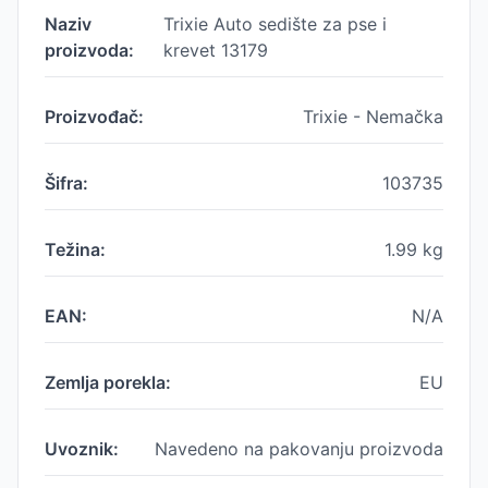
Naziv
Trixie Auto sedište za pse i
proizvoda:
krevet 13179
Proizvođač:
Trixie - Nemačka
Šifra:
103735
Težina:
1.99
kg
EAN:
N/A
Zemlja porekla:
EU
Uvoznik:
Navedeno na pakovanju proizvoda