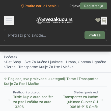
Pratite narudžbenicu
Prijava
Registracija
❤️
🛒
Pretraži
Početak
>
Pet Shop - Sve Za Kućne Ljubimce - Hrana, Oprema i Igračke
>
Torbe i Transportne Kutije Za Pse i Mačke
← Pogledaj sve proizvode u kategoriji
Torbe i Transportne
Kutije Za Pse i Mačke
Prethodni proizvod
Sledeći proizvod
Trixie Duplo auto sedište
Transporter za kućne
←
→
za pse i zaštita za auto
ljubimce Curver CU
13206
00616-P15 Grafit