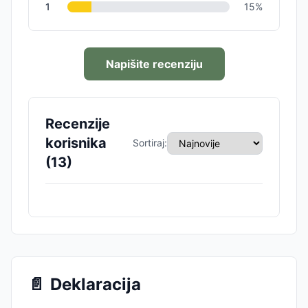
1
15
%
Napišite recenziju
Recenzije
korisnika
Sortiraj:
(
13
)
📄
Deklaracija