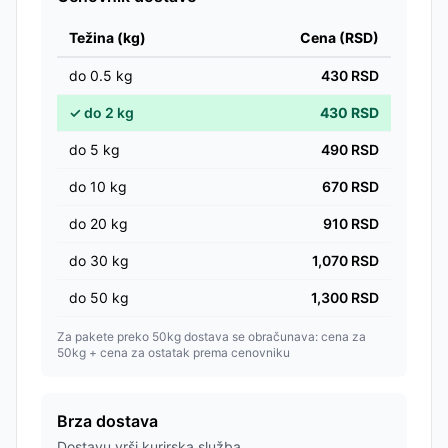
Težina (kg)
Cena (RSD)
do
0.5
kg
430
RSD
✓
do
2
kg
430
RSD
do
5
kg
490
RSD
do
10
kg
670
RSD
do
20
kg
910
RSD
do
30
kg
1,070
RSD
do
50
kg
1,300
RSD
Za pakete preko 50kg dostava se obračunava: cena za
50kg + cena za ostatak prema cenovniku
Brza dostava
Dostavu vrši kurirska služba