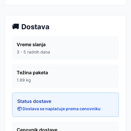
🚚
Dostava
Vreme slanja
3 - 5 radnih dana
Težina paketa
1.99
kg
Status dostave
📦 Dostava se naplaćuje prema cenovniku
Cenovnik dostave