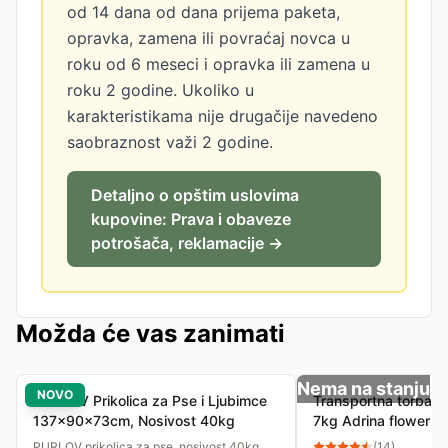
od 14 dana od dana prijema paketa,
opravka, zamena ili povraćaj novca u
roku od 6 meseci i opravka ili zamena u
roku 2 godine. Ukoliko u
karakteristikama nije drugačije navedeno
saobraznost važi 2 godine.
Detaljno o opštim uslovima
kupovine: Prava i obaveze
potrošača, reklamacije →
Možda će vas zanimati
Nema na stanju
NOVO
PURLOV Prikolica za Pse i Ljubimce
Transportna torba z
137x90x73cm, Nosivost 40kg
7kg Adrina flower 
PURLOV prikolica za pse, nosivost 40kg,
(
14
)