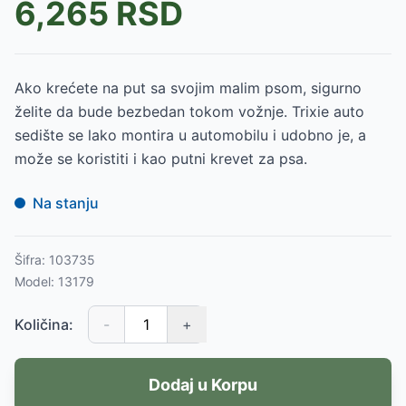
6,265
RSD
Ako krećete na put sa svojim malim psom, sigurno
želite da bude bezbedan tokom vožnje. Trixie auto
sedište se lako montira u automobilu i udobno je, a
može se koristiti i kao putni krevet za psa.
Na stanju
Šifra:
103735
Model:
13179
Količina:
-
+
Dodaj u Korpu