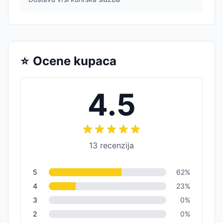
⭐
Ocene kupaca
4.5
13
recenzija
5
62
%
4
23
%
3
0
%
2
0
%