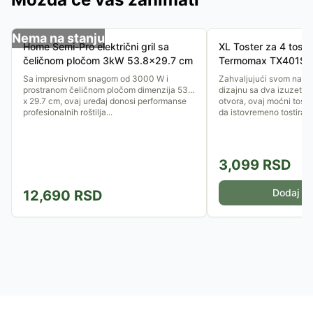
Nema na stanju
Home Semi-Pro električni gril sa
XL Toster za 4 tost
čeličnom pločom 3kW 53.8x29.7 cm
Termomax TX401S
Sa impresivnom snagom od 3000 W i
Zahvaljujući svom napr
prostranom čeličnom pločom dimenzija 53.8
dizajnu sa dva izuzetno
x 29.7 cm, ovaj uređaj donosi performanse
otvora, ovaj moćni tos
profesionalnih roštilja...
da istovremeno tostirate
3,099
RSD
Dodaj u 
12,690
RSD