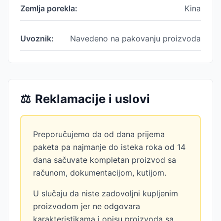
Zemlja porekla:
Kina
Uvoznik:
Navedeno na pakovanju proizvoda
⚖️
Reklamacije i uslovi
Preporučujemo da od dana prijema
paketa pa najmanje do isteka roka od 14
dana sačuvate kompletan proizvod sa
računom, dokumentacijom, kutijom.
U slučaju da niste zadovoljni kupljenim
proizvodom jer ne odgovara
karakteristikama i opisu proizvoda sa