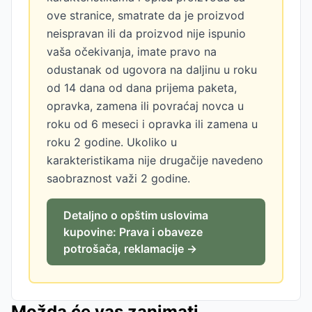
ove stranice, smatrate da je proizvod
neispravan ili da proizvod nije ispunio
vaša očekivanja, imate pravo na
odustanak od ugovora na daljinu u roku
od 14 dana od dana prijema paketa,
opravka, zamena ili povraćaj novca u
roku od 6 meseci i opravka ili zamena u
roku 2 godine. Ukoliko u
karakteristikama nije drugačije navedeno
saobraznost važi 2 godine.
Detaljno o opštim uslovima
kupovine: Prava i obaveze
potrošača, reklamacije →
Možda će vas zanimati