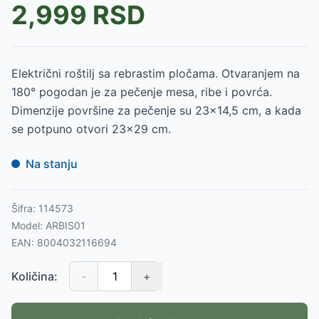
2,999
RSD
Električni roštilj sa rebrastim pločama. Otvaranjem na
180° pogodan je za pečenje mesa, ribe i povrća.
Dimenzije površine za pečenje su 23×14,5 cm, a kada
se potpuno otvori 23×29 cm.
Na stanju
Šifra:
114573
Model:
ARBIS01
EAN:
8004032116694
Količina:
-
+