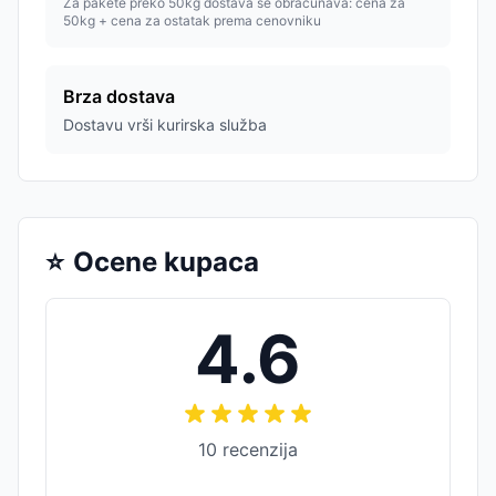
Za pakete preko 50kg dostava se obračunava: cena za
50kg + cena za ostatak prema cenovniku
Brza dostava
Dostavu vrši kurirska služba
⭐
Ocene kupaca
4.6
10
recenzija