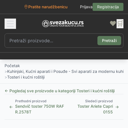
Pratite narudžbenicu
Prijava
Registracija
❤️
🛒
Pretraži
Početak
>
Kuhinjski, Kućni aparati i Posuđe - Svi aparati za modernu kuhinj
>
Tosteri i kućni roštilji
← Pogledaj sve proizvode u kategoriji
Tosteri i kućni roštilji
Prethodni proizvod
Sledeći proizvod
Sendvič toster 750W RAF
Toster Ariete Capri
←
→
R.2578T
0155
1
/
3