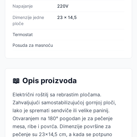
Napajanje
220V
Dimenzije jedne
23 x 14,5
ploče
Termostat
Posuda za masnoću
📖
Opis proizvoda
Električni roštilj sa rebrastim pločama.
Zahvaljujući samostabilizujućoj gornjoj ploči,
lako je spremati sendviče ili velike paninij.
Otvaranjem na 180° pogodan je za pečenje
mesa, ribe i povrća. Dimenzije površine za
pečenje su 23×14,5 cm, a kada se potpuno