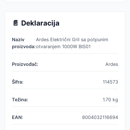
📄
Deklaracija
Naziv
Ardes Električni Gril sa potpunim
proizvoda:
otvaranjem 1000W BIS01
Proizvođač:
Ardes
Šifra:
114573
Težina:
1.70
kg
EAN:
8004032116694