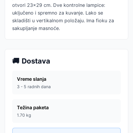
otvori 23×29 cm. Dve kontrolne lampice:
uključeno i spremno za kuvanje. Lako se
skladišti u vertikalnom položaju. Ima fioku za
sakupljanje masnoće.
🚚
Dostava
Vreme slanja
3 - 5 radnih dana
Težina paketa
1.70
kg