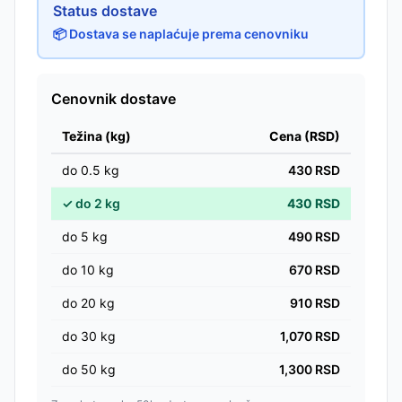
Status dostave
📦 Dostava se naplaćuje prema cenovniku
Cenovnik dostave
Težina (kg)
Cena (RSD)
do
0.5
kg
430
RSD
✓
do
2
kg
430
RSD
do
5
kg
490
RSD
do
10
kg
670
RSD
do
20
kg
910
RSD
do
30
kg
1,070
RSD
do
50
kg
1,300
RSD