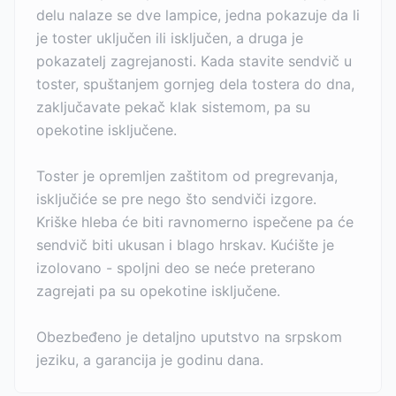
delu nalaze se dve lampice, jedna pokazuje da li
je toster uključen ili isključen, a druga je
pokazatelj zagrejanosti. Kada stavite sendvič u
toster, spuštanjem gornjeg dela tostera do dna,
zaključavate pekač klak sistemom, pa su
opekotine isključene.
Toster je opremljen zaštitom od pregrevanja,
isključiće se pre nego što sendviči izgore.
Kriške hleba će biti ravnomerno ispečene pa će
sendvič biti ukusan i blago hrskav. Kućište je
izolovano - spoljni deo se neće preterano
zagrejati pa su opekotine isključene.
Obezbeđeno je detaljno uputstvo na srpskom
jeziku, a garancija je godinu dana.