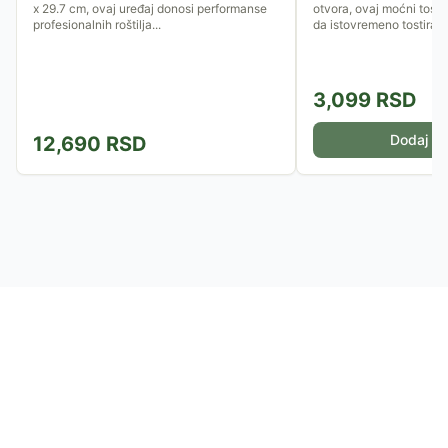
x 29.7 cm, ovaj uređaj donosi performanse
otvora, ovaj moćni tos
profesionalnih roštilja...
da istovremeno tostirate
3,099
RSD
Dodaj u 
12,690
RSD