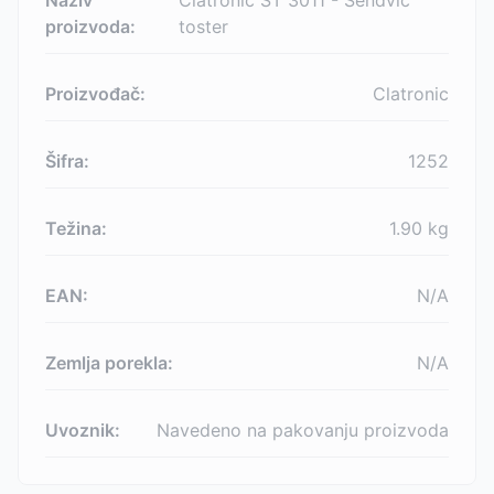
Naziv
Clatronic ST 3011 - Sendvič
proizvoda:
toster
Proizvođač:
Clatronic
Šifra:
1252
Težina:
1.90
kg
EAN:
N/A
Zemlja porekla:
N/A
Uvoznik:
Navedeno na pakovanju proizvoda