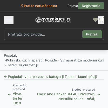
Pratite narudžbenicu
Prijava
Registracija
❤️
🛒
Pretraži
Početak
>
Kuhinjski, Kućni aparati i Posuđe - Svi aparati za modernu kuhinj
>
Tosteri i kućni roštilji
← Pogledaj sve proizvode u kategoriji
Tosteri i kućni roštilji
Prethodni
proizvod
Sledeći proizvod
Vivax
Black And Decker GM 40 univerzalni
←
→
toster
električni pekač - roštilj
T810