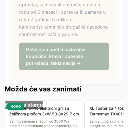
opravka, zamena ili povraćaj novca u
roku od 6 meseci i opravka ili zamena u
roku 2 godine. Ukoliko u
karakteristikama nije drugačije navedeno
saobraznost važi 2 godine.
Detaljno o opštim uslovima
kupovine: Prava i obaveze
potrošača, reklamacije →
Možda će vas zanimati
Nema na stanju
NOVO
Home Semi-Pro električni gril sa
XL Toster za 4 tost
čeličnom pločom 3kW 53.8x29.7 cm
Termomax TX401S
Sa impresivnom snagom od 3000 W i
Zahvaljujući svom napr
prostranom čeličnom pločom dimenzija 53.8
dizajnu sa dva izuzetno