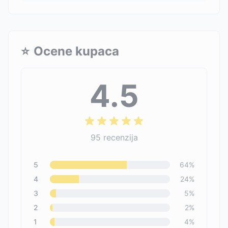
⭐
Ocene kupaca
4.5
95
recenzija
5
64
%
4
24
%
3
5
%
2
2
%
1
4
%