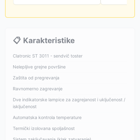
📋
Karakteristike
Clatronic ST 3011 - sendvič toster
Nelepljive grejne površine
Zaštita od pregrevanja
Ravnomerno zagrevanje
Dve indikatorske lampice za zagrejanost i uključenost /
isključenost
Automatska kontrola temperature
Termički izolovana spoljašnost
Sistem zaključavanja (klak zatvaranje)