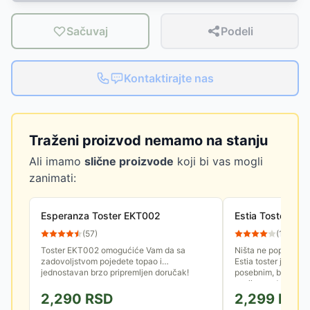
Sačuvaj
Podeli
Kontaktirajte nas
Traženi proizvod nemamo na stanju
Ali imamo
slične proizvode
koji bi vas mogli
zanimati:
Esperanza Toster EKT002
Estia Toster 0
(
57
)
(
15
)
Toster EKT002 omogućiće Vam da sa
Ništa ne popravlja j
zadovoljstvom pojedete topao i
Estia toster je tu d
jednostavan brzo pripremljen doručak!
posebnim, bez muke
svojim modernim...
2,290
RSD
2,299
RSD