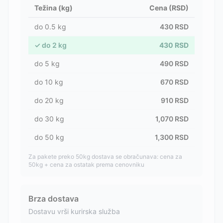
Težina (kg)
Cena (RSD)
do
0.5
kg
430
RSD
✓
do
2
kg
430
RSD
do
5
kg
490
RSD
do
10
kg
670
RSD
do
20
kg
910
RSD
do
30
kg
1,070
RSD
do
50
kg
1,300
RSD
Za pakete preko 50kg dostava se obračunava: cena za
50kg + cena za ostatak prema cenovniku
Brza dostava
Dostavu vrši kurirska služba