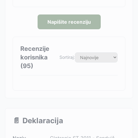
Napišite recenziju
Recenzije
korisnika
Sortiraj:
(
95
)
📄
Deklaracija