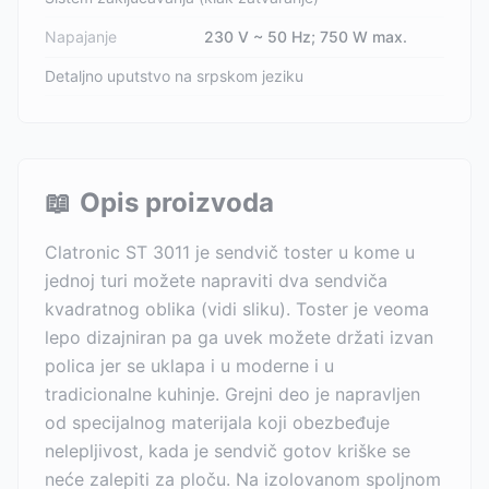
Napajanje
230 V ~ 50 Hz; 750 W max.
Detaljno uputstvo na srpskom jeziku
📖
Opis proizvoda
Clatronic ST 3011 je sendvič toster u kome u
jednoj turi možete napraviti dva sendviča
kvadratnog oblika (vidi sliku). Toster je veoma
lepo dizajniran pa ga uvek možete držati izvan
polica jer se uklapa i u moderne i u
tradicionalne kuhinje. Grejni deo je napravljen
od specijalnog materijala koji obezbeđuje
nelepljivost, kada je sendvič gotov kriške se
neće zalepiti za ploču. Na izolovanom spoljnom