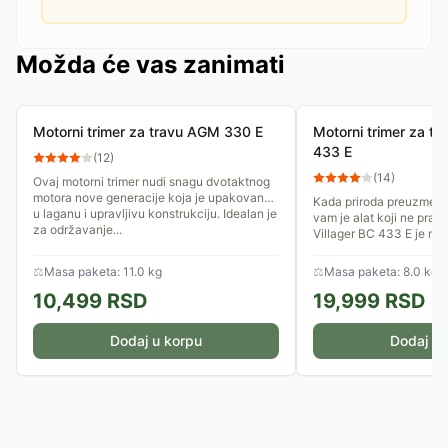
Možda će vas zanimati
Motorni trimer za travu AGM 330 E
Motorni trimer za tr
433 E
(
12
)
(
14
)
Ovaj motorni trimer nudi snagu dvotaktnog
motora nove generacije koja je upakovana
Kada priroda preuzme ini
u laganu i upravljivu konstrukciju. Idealan je
vam je alat koji ne prav
za održavanje...
Villager BC 433 E je mo
dizajniran za korisnike...
⚖
Masa paketa: 11.0 kg
⚖
Masa paketa: 8.0 kg
10,499
RSD
19,999
RSD
Dodaj u korpu
Dodaj u 