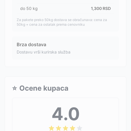
do
50
kg
1,300
RSD
Za pakete preko 50kg dostava se obračunava: cena za
50kg + cena za ostatak prema cenovniku
Brza dostava
Dostavu vrši kurirska služba
⭐
Ocene kupaca
4.0