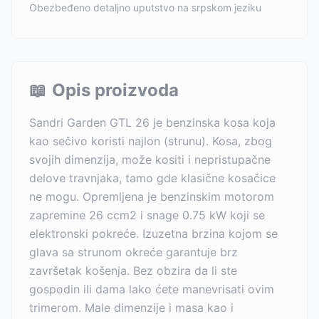
Obezbeđeno detaljno uputstvo na srpskom jeziku
📖
Opis proizvoda
Sandri Garden GTL 26 je benzinska kosa koja
kao sečivo koristi najlon (strunu). Kosa, zbog
svojih dimenzija, može kositi i nepristupačne
delove travnjaka, tamo gde klasične kosačice
ne mogu. Opremljena je benzinskim motorom
zapremine 26 ccm2 i snage 0.75 kW koji se
elektronski pokreće. Izuzetna brzina kojom se
glava sa strunom okreće garantuje brz
završetak košenja. Bez obzira da li ste
gospodin ili dama lako ćete manevrisati ovim
trimerom. Male dimenzije i masa kao i