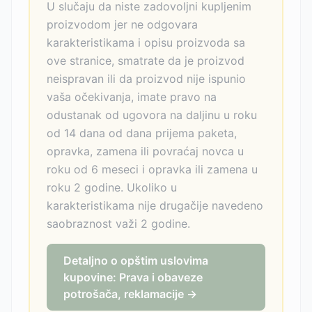
U slučaju da niste zadovoljni kupljenim
proizvodom jer ne odgovara
karakteristikama i opisu proizvoda sa
ove stranice, smatrate da je proizvod
neispravan ili da proizvod nije ispunio
vaša očekivanja, imate pravo na
odustanak od ugovora na daljinu u roku
od 14 dana od dana prijema paketa,
opravka, zamena ili povraćaj novca u
roku od 6 meseci i opravka ili zamena u
roku 2 godine. Ukoliko u
karakteristikama nije drugačije navedeno
saobraznost važi 2 godine.
Detaljno o opštim uslovima
kupovine: Prava i obaveze
potrošača, reklamacije →