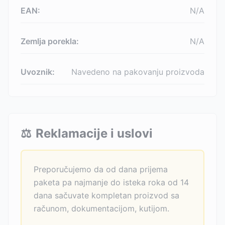
EAN:
N/A
Zemlja porekla:
N/A
Uvoznik:
Navedeno na pakovanju proizvoda
⚖️
Reklamacije i uslovi
Preporučujemo da od dana prijema
paketa pa najmanje do isteka roka od 14
dana sačuvate kompletan proizvod sa
računom, dokumentacijom, kutijom.