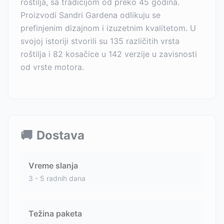
roštilja, sa tradicijom od preko 45 godina.
Proizvodi Sandri Gardena odlikuju se
prefinjenim dizajnom i izuzetnim kvalitetom. U
svojoj istoriji stvorili su 135 različitih vrsta
roštilja i 82 kosačice u 142 verzije u zavisnosti
od vrste motora.
🚚
Dostava
Vreme slanja
3 - 5 radnih dana
Težina paketa