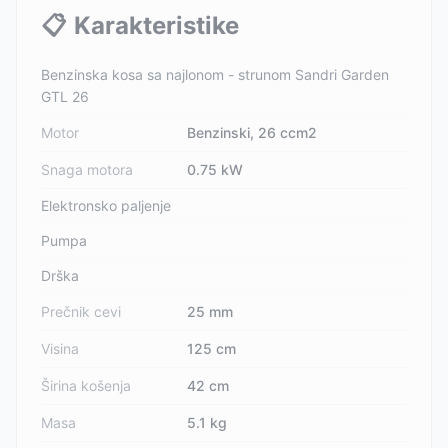
📋
Karakteristike
Benzinska kosa sa najlonom - strunom Sandri Garden
GTL 26
Motor
Benzinski, 26 ccm2
Snaga motora
0.75 kW
Elektronsko paljenje
Pumpa
Drška
Prečnik cevi
25 mm
Visina
125 cm
Širina košenja
42 cm
Masa
5.1 kg