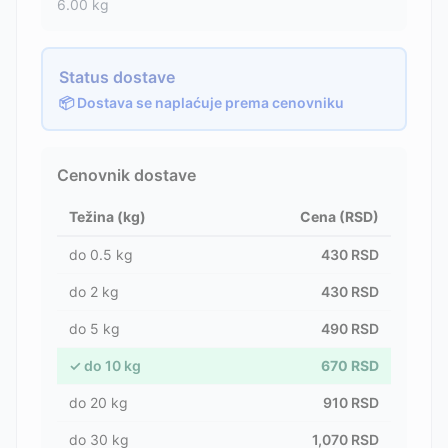
6.00
kg
Status dostave
📦 Dostava se naplaćuje prema cenovniku
Cenovnik dostave
Težina (kg)
Cena (RSD)
do
0.5
kg
430
RSD
do
2
kg
430
RSD
do
5
kg
490
RSD
✓
do
10
kg
670
RSD
do
20
kg
910
RSD
do
30
kg
1,070
RSD