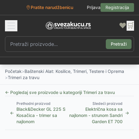
Pratite narudžbenicu
Prijava
Registracija
❤️
🛒
Pretraži
Početak
>
Baštenski Alat: Kosilice, Trimeri, Testere i Oprema
>
Trimeri za travu
← Pogledaj sve proizvode u kategoriji
Trimeri za travu
Prethodni proizvod
Sledeći proizvod
Black&Decker GL 225 S
Električna kosa sa
←
→
Kosačica - trimer sa
najlonom - strunom Sandri
najlonom
Garden ET 700