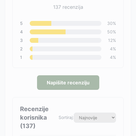
137
recenzija
5
30
%
4
50
%
3
12
%
2
4
%
1
4
%
Napišite recenziju
Recenzije
korisnika
Sortiraj:
(
137
)