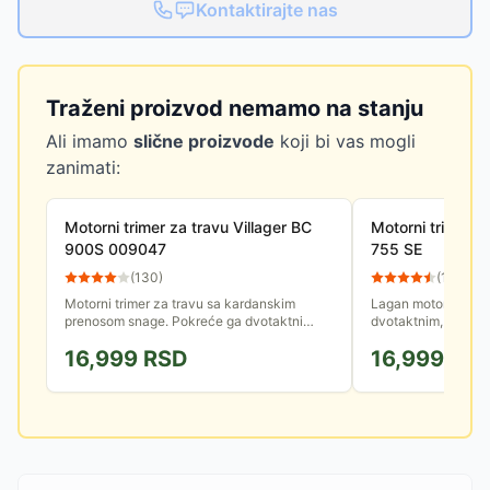
Kontaktirajte nas
Traženi proizvod nemamo na stanju
Ali imamo
slične proizvode
koji bi vas mogli
zanimati:
Motorni trimer za travu Villager BC
Motorni trimer z
900S 009047
755 SE
(
130
)
(
12
)
Motorni trimer za travu sa kardanskim
Lagan motorni trime
prenosom snage. Pokreće ga dvotaktni
dvotaktnim, vazdu
motor radne zapremine 32.6 cm&#179; sa
motorom snage 0.7 
16,999
RSD
16,999
RS
vazdušnim hlađenjem.
košenje je 41.5cm.