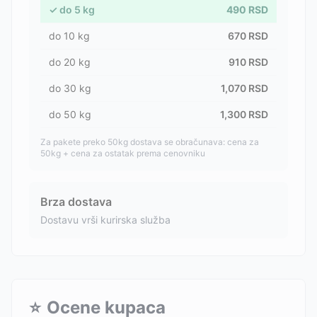
✓
do
5
kg
490
RSD
do
10
kg
670
RSD
do
20
kg
910
RSD
do
30
kg
1,070
RSD
do
50
kg
1,300
RSD
Za pakete preko 50kg dostava se obračunava: cena za
50kg + cena za ostatak prema cenovniku
Brza dostava
Dostavu vrši kurirska služba
⭐
Ocene kupaca