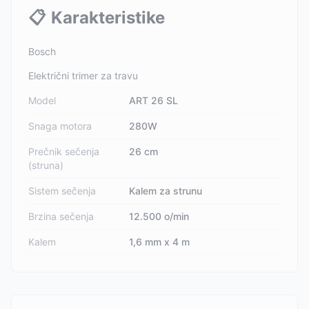
📋
Karakteristike
Bosch
Električni trimer za travu
Model
ART 26 SL
Snaga motora
280W
Prečnik sečenja
26 cm
(struna)
Sistem sečenja
Kalem za strunu
Brzina sečenja
12.500 o/min
Kalem
1,6 mm x 4 m