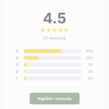
4.5
57
recenzija
5
65
%
4
25
%
3
5
%
2
2
%
1
4
%
Napišite recenziju