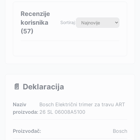
Recenzije
korisnika
Sortiraj:
(
57
)
📄
Deklaracija
Naziv
Bosch Električni trimer za travu ART
proizvoda:
26 SL 06008A5100
Proizvođač:
Bosch