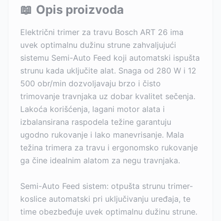
📖
Opis proizvoda
Električni trimer za travu Bosch ART 26 ima
uvek optimalnu dužinu strune zahvaljujući
sistemu Semi-Auto Feed koji automatski ispušta
strunu kada uključite alat. Snaga od 280 W i 12
500 obr/min dozvoljavaju brzo i čisto
trimovanje travnjaka uz dobar kvalitet sečenja.
Lakoća korišćenja, lagani motor alata i
izbalansirana raspodela težine garantuju
ugodno rukovanje i lako manevrisanje. Mala
težina trimera za travu i ergonomsko rukovanje
ga čine idealnim alatom za negu travnjaka.
Semi-Auto Feed sistem: otpušta strunu trimer-
koslice automatski pri uključivanju uređaja, te
time obezbeđuje uvek optimalnu dužinu strune.