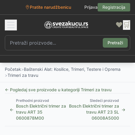
Pratite narudžbenicu
Prijava
Registracija
❤️
🛒
Pretraži
Početak
>
Baštenski Alat: Kosilice, Trimeri, Testere i Oprema
>
Trimeri za travu
← Pogledaj sve proizvode u kategoriji
Trimeri za travu
Prethodni proizvod
Sledeći proizvod
Bosch Električni trimer za
Bosch Električni trimer za
←
→
travu ART 35
travu ART 23 SL
0600878M00
06008A5000