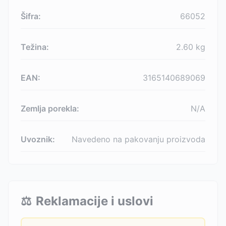
Šifra:
66052
Težina:
2.60
kg
EAN:
3165140689069
Zemlja porekla:
N/A
Uvoznik:
Navedeno na pakovanju proizvoda
⚖️
Reklamacije i uslovi