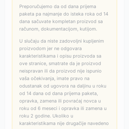
Preporučujemo da od dana prijema
paketa pa najmanje do isteka roka od 14
dana sačuvate kompletan proizvod sa
računom, dokumentacijom, kutijom.
U slučaju da niste zadovoljni kupljenim
proizvodom jer ne odgovara
karakteristikama i opisu proizvoda sa
ove stranice, smatrate da je proizvod
neispravan ili da proizvod nije ispunio
vaša očekivanja, imate pravo na
odustanak od ugovora na daljinu u roku
od 14 dana od dana prijema paketa,
opravka, zamena ili povraćaj novca u
roku od 6 meseci i opravka ili zamena u
roku 2 godine. Ukoliko u
karakteristikama nije drugačije navedeno