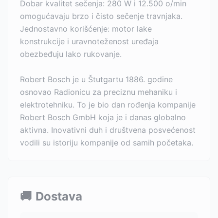
Dobar kvalitet sečenja: 280 W i 12.500 o/min
omogućavaju brzo i čisto sečenje travnjaka.
Jednostavno korišćenje: motor lake
konstrukcije i uravnoteženost uređaja
obezbeđuju lako rukovanje.
Robert Bosch je u Štutgartu 1886. godine
osnovao Radionicu za preciznu mehaniku i
elektrotehniku. To je bio dan rođenja kompanije
Robert Bosch GmbH koja je i danas globalno
aktivna. Inovativni duh i društvena posvećenost
vodili su istoriju kompanije od samih početaka.
🚚
Dostava