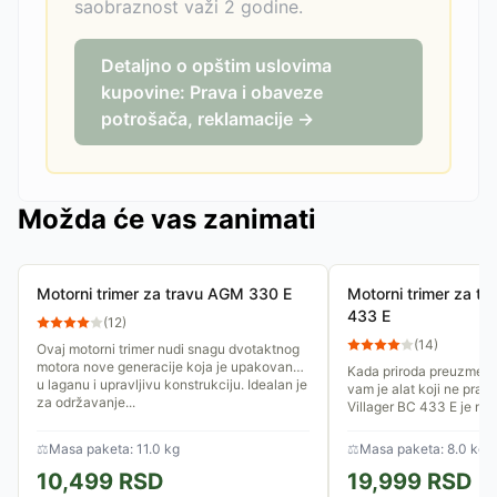
saobraznost važi 2 godine.
Detaljno o opštim uslovima
kupovine: Prava i obaveze
potrošača, reklamacije →
Možda će vas zanimati
Motorni trimer za travu AGM 330 E
Motorni trimer za tr
433 E
(
12
)
(
14
)
Ovaj motorni trimer nudi snagu dvotaktnog
motora nove generacije koja je upakovana
Kada priroda preuzme ini
u laganu i upravljivu konstrukciju. Idealan je
vam je alat koji ne prav
za održavanje...
Villager BC 433 E je mo
dizajniran za korisnike...
⚖
Masa paketa: 11.0 kg
⚖
Masa paketa: 8.0 kg
10,499
RSD
19,999
RSD