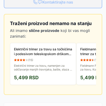
Kontaktirajte nas
Traženi proizvod nemamo na stanju
Ali imamo
slične proizvode
koji bi vas mogli
zanimati:
Električni trimer za travu sa točkićima
Fieldmann FZS 2
i podesivom teleskopskom drškom
trimer za travu
500W Fieldmann FZS 2002-E
(
15
)
(
10
)
Električni trimer za travu, namenjen za
Fieldmann FZS 2002-
održavanje manjih travnjaka, bašte, staza i
za travu. Koristi se
prilaza. Odlikuje ga snaga od 500W, a širina
oblikovanje ivice tr
5,499
RSD
5,499
RSD
košenja iznosi 30cm....
uklanjanje trave i...