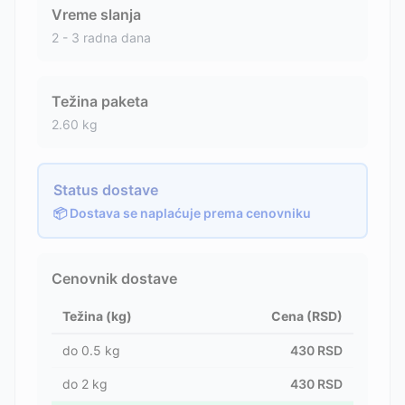
Vreme slanja
2 - 3 radna dana
Težina paketa
2.60
kg
Status dostave
📦 Dostava se naplaćuje prema cenovniku
Cenovnik dostave
Težina (kg)
Cena (RSD)
do
0.5
kg
430
RSD
do
2
kg
430
RSD