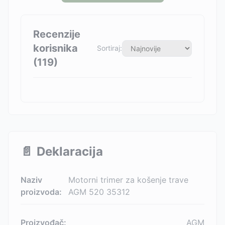
Recenzije
korisnika
Sortiraj:
(
119
)
📄
Deklaracija
Naziv
Motorni trimer za košenje trave
proizvoda:
AGM 520 35312
Proizvođač:
AGM