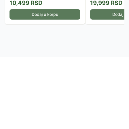
10,499
RSD
19,999
RSD
Dodaj u korpu
Dodaj u 