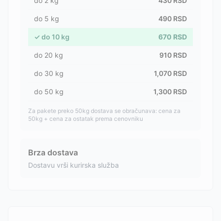
do
2
kg
430
RSD
do
5
kg
490
RSD
✓
do
10
kg
670
RSD
do
20
kg
910
RSD
do
30
kg
1,070
RSD
do
50
kg
1,300
RSD
Za pakete preko 50kg dostava se obračunava: cena za
50kg + cena za ostatak prema cenovniku
Brza dostava
Dostavu vrši kurirska služba