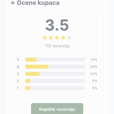
⭐
Ocene kupaca
3.5
119
recenzija
5
19
%
4
39
%
3
24
%
2
9
%
1
8
%
Napišite recenziju