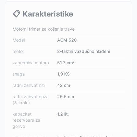
📋
Karakteristike
Motorni trimer za košenje trave
Model
AGM 520
motor
2-taktni vazdušno hlađeni
zapremina motora
51.7 cm³
snaga
1,9 KS
radni zahvat niti
42 cm
radni zahvat noža
25.5 cm
(3-kraki)
kapacitet
1.2 lit.
rezervoara za
gorivo