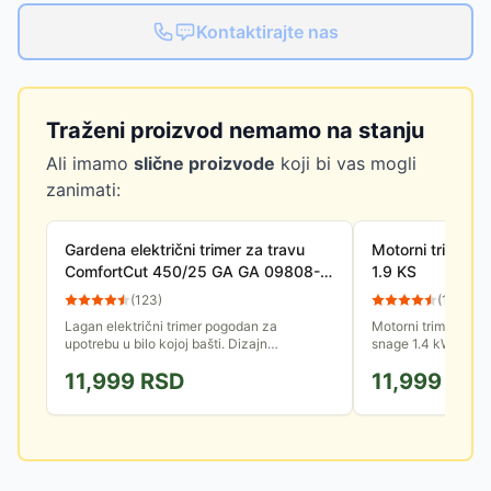
Kontaktirajte nas
Traženi proizvod nemamo na stanju
Ali imamo
slične proizvode
koji bi vas mogli
zanimati:
Gardena električni trimer za travu
Motorni trimer 
ComfortCut 450/25 GA GA 09808-
1.9 KS
20
(
123
)
(
15
)
Lagan električni trimer pogodan za
Motorni trimer za 
upotrebu u bilo kojoj bašti. Dizajn
snage 1.4 kW. Radni
obezbeđuje lako rukovanje pomoću dve
je 43cm, dok je za
11,999
RSD
11,999
RS
drške. Idealan za redovno održavanje...
Pogodan je za održ