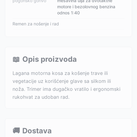
pogonsko gorivo
mešavina ulja za dvotaktne
motore i bezolovnog benzina
odnos 1:40
Remen za nošenje i rad
📖
Opis proizvoda
Lagana motorna kosa za košenje trave ili
vegetacije uz korišćenje glave sa silkom ili
noža. Trimer ima dugačko vratilo i ergonomski
rukohvat za udoban rad.
🚚
Dostava