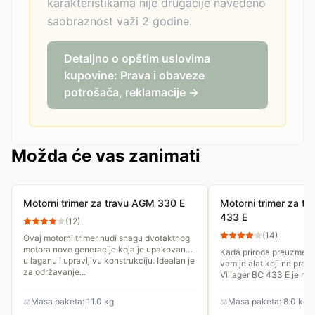
karakteristikama nije drugačije navedeno
saobraznost važi 2 godine.
Detaljno o opštim uslovima
kupovine: Prava i obaveze
potrošača, reklamacije →
Možda će vas zanimati
Motorni trimer za travu AGM 330 E
Motorni trimer za tr
433 E
(
12
)
(
14
)
Ovaj motorni trimer nudi snagu dvotaktnog
motora nove generacije koja je upakovana
Kada priroda preuzme ini
u laganu i upravljivu konstrukciju. Idealan je
vam je alat koji ne prav
za održavanje...
Villager BC 433 E je mo
dizajniran za korisnike...
⚖
Masa paketa: 11.0 kg
⚖
Masa paketa: 8.0 kg