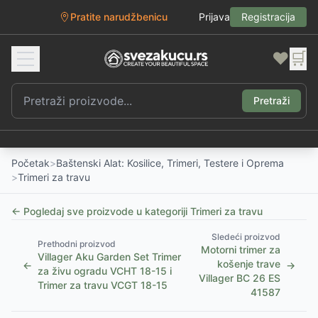
Pratite narudžbenicu
Prijava
Registracija
❤️
🛒
Pretraži
Početak
>
Baštenski Alat: Kosilice, Trimeri, Testere i Oprema
>
Trimeri za travu
← Pogledaj sve proizvode u kategoriji
Trimeri za travu
Sledeći proizvod
Prethodni proizvod
Motorni trimer za
Villager Aku Garden Set Trimer
košenje trave
←
→
za živu ogradu VCHT 18-15 i
Villager BC 26 ES
Trimer za travu VCGT 18-15
41587