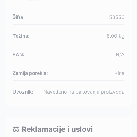
Šifra:
53556
Težina:
8.00
kg
EAN:
N/A
Zemlja porekla:
Kina
Uvoznik:
Navedeno na pakovanju proizvoda
⚖️
Reklamacije i uslovi