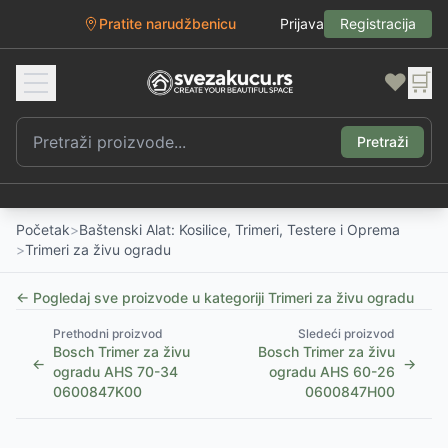
Pratite narudžbenicu
Prijava
Registracija
❤️
🛒
Pretraži
Početak
>
Baštenski Alat: Kosilice, Trimeri, Testere i Oprema
>
Trimeri za živu ogradu
← Pogledaj sve proizvode u kategoriji
Trimeri za živu ogradu
Prethodni proizvod
Sledeći proizvod
Bosch Trimer za živu
Bosch Trimer za živu
←
→
ogradu AHS 70-34
ogradu AHS 60-26
0600847K00
0600847H00