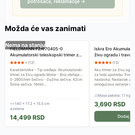
potrošača, reklamacije →
Možda će vas zanimati
Nema na stanju
FIELDMANN FZN 70405-0
Iskra Ero Akumulator
Akumulatorski teleskopski trimer za
živu ogradu i travu
ogradu 20V (sa baterijom i
(
12
)
(
13
)
punjačem)
Karakteristike - Tip uređaja: Akumulatorski
Aku trimer za živu ogra
trimer za živu ogradu Motor - Broj obrtaja:
za hobi upotrebu. Posed
0-2800/min Sečivo - Dužina sečiva: 42cm
nastavka. Nastavak za 
Širina sečiva: 16mm...
omogućava sečenje i od
⚖
Masa paketa: 1.1 kg
3,690
RSD
↔
140 × 17.2 × 15.5 cm
◈
zelena
Dodaj u 
14,499
RSD