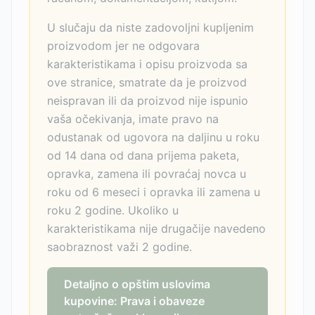
U slučaju da niste zadovoljni kupljenim
proizvodom jer ne odgovara
karakteristikama i opisu proizvoda sa
ove stranice, smatrate da je proizvod
neispravan ili da proizvod nije ispunio
vaša očekivanja, imate pravo na
odustanak od ugovora na daljinu u roku
od 14 dana od dana prijema paketa,
opravka, zamena ili povraćaj novca u
roku od 6 meseci i opravka ili zamena u
roku 2 godine. Ukoliko u
karakteristikama nije drugačije navedeno
saobraznost važi 2 godine.
Detaljno o opštim uslovima
kupovine: Prava i obaveze