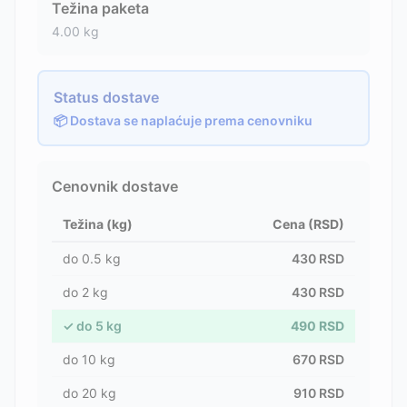
Težina paketa
4.00
kg
Status dostave
📦 Dostava se naplaćuje prema cenovniku
Cenovnik dostave
Težina (kg)
Cena (RSD)
do
0.5
kg
430
RSD
do
2
kg
430
RSD
✓
do
5
kg
490
RSD
do
10
kg
670
RSD
do
20
kg
910
RSD