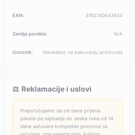
EAN:
3165140643634
Zemlja porekla:
N/A
Uvoznik:
Navedeno na pakovanju proizvoda
⚖️
Reklamacije i uslovi
Preporučujemo da od dana prijema
paketa pa najmanje do isteka roka od 14
dana sačuvate kompletan proizvod sa
računom, dokumentacijom, kutijom.