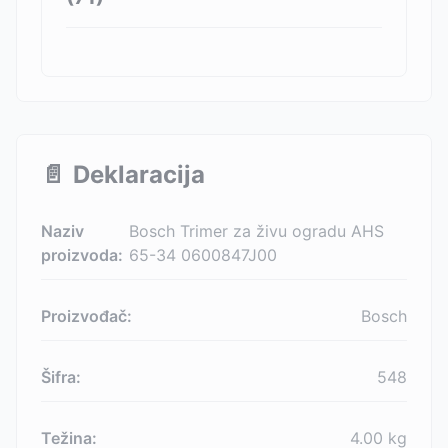
📄
Deklaracija
Naziv
Bosch Trimer za živu ogradu AHS
proizvoda:
65-34 0600847J00
Proizvođač:
Bosch
Šifra:
548
Težina:
4.00
kg