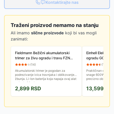
Kontaktirajte nas
Traženi proizvod nemamo na stanju
Ali imamo
slične proizvode
koji bi vas mogli
zanimati:
Fieldmann Bežični akumulatorski
Einhell Električni
trimer za živu ogradu i travu FZN
ogradu GC-EH 6
4101-A
(
14
)
(
12
)
Akumulatorski trimer je pogodan za
Praktičnan električ
podrezivanje ivica travnjaka i oblikovanje
snage 600W. Dužina
žbunja. Li-Ion baterija koja napaja ovaj alat
precizno oblikujte 
traje do 30 minuta sa...
2,899
RSD
13,599
RS