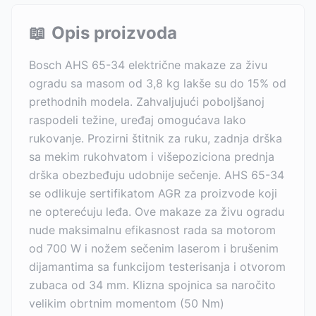
📖
Opis proizvoda
Bosch AHS 65-34 električne makaze za živu
ogradu sa masom od 3,8 kg lakše su do 15% od
prethodnih modela. Zahvaljujući poboljšanoj
raspodeli težine, uređaj omogućava lako
rukovanje. Prozirni štitnik za ruku, zadnja drška
sa mekim rukohvatom i višepoziciona prednja
drška obezbeđuju udobnije sečenje. AHS 65-34
se odlikuje sertifikatom AGR za proizvode koji
ne opterećuju leđa. Ove makaze za živu ogradu
nude maksimalnu efikasnost rada sa motorom
od 700 W i nožem sečenim laserom i brušenim
dijamantima sa funkcijom testerisanja i otvorom
zubaca od 34 mm. Klizna spojnica sa naročito
velikim obrtnim momentom (50 Nm)