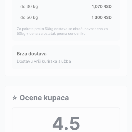
do
30
kg
1,070
RSD
do
50
kg
1,300
RSD
Za pakete preko 50kg dostava se obračunava: cena za
50kg + cena za ostatak prema cenovniku
Brza dostava
Dostavu vrši kurirska služba
⭐
Ocene kupaca
4.5