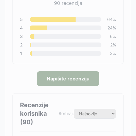
90
recenzija
5
64
%
4
24
%
3
6
%
2
2
%
1
3
%
Napišite recenziju
Recenzije
korisnika
Sortiraj:
(
90
)