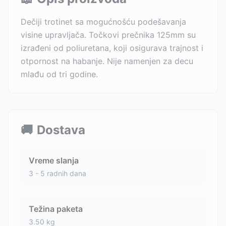
Dečiji trotinet sa mogućnošću podešavanja
visine upravljača. Točkovi prečnika 125mm su
izrađeni od poliuretana, koji osigurava trajnost i
otpornost na habanje. Nije namenjen za decu
mlađu od tri godine.
🚚
Dostava
Vreme slanja
3 - 5 radnih dana
Težina paketa
3.50
kg