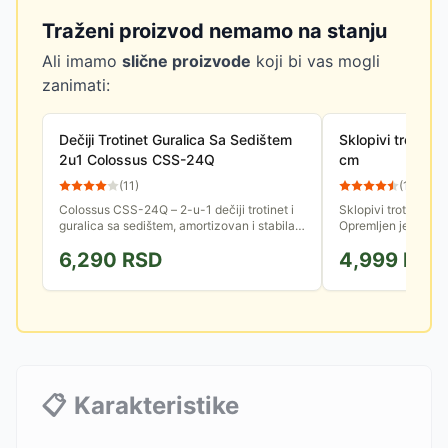
Traženi proizvod nemamo na stanju
Ali imamo
slične proizvode
koji bi vas mogli
zanimati:
Dečiji Trotinet Guralica Sa Sedištem
Sklopivi trotine
2u1 Colossus CSS-24Q
cm
(
11
)
(
15
)
Colossus CSS-24Q – 2-u-1 dečiji trotinet i
Sklopivi trotinet sa
guralica sa sedištem, amortizovan i stabilan,
Opremljen je ABEC l
sa svetlećim silikonskim točkovima. Idealno
se može prilagoditi
6,290
RSD
4,999
RSD
za igru i razvoj...
100 kg.
📋
Karakteristike