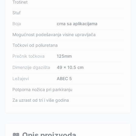
Trotinet
Stuf
Boja
crna sa aplikacijama
Mogućnost podešavanja visine upravljača
Točkovi od poliuretana
Prečnik točkova
125mm
Dimenzije dgazišta
49 x 10.5 cm
Ležajevi
ABEC 5
Potporna nožica pri parkiranju
Za uzrast od tri i više godina
📖
Opis proizvoda