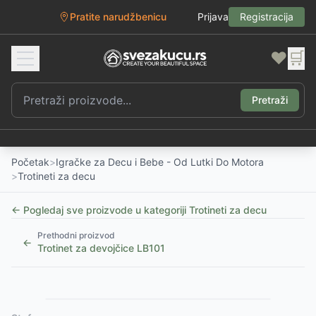
Pratite narudžbenicu
Prijava
Registracija
❤️
🛒
Pretraži
Početak
>
Igračke za Decu i Bebe - Od Lutki Do Motora
>
Trotineti za decu
← Pogledaj sve proizvode u kategoriji
Trotineti za decu
Prethodni proizvod
←
Trotinet za devojčice LB101
Slični proizvodi
Alternative za rasprodati proizvod