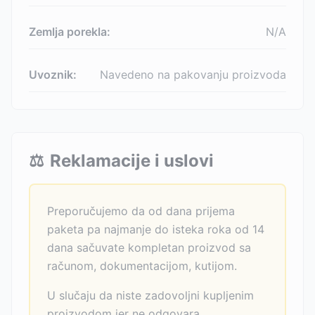
Zemlja porekla:
N/A
Uvoznik:
Navedeno na pakovanju proizvoda
⚖️
Reklamacije i uslovi
Preporučujemo da od dana prijema
paketa pa najmanje do isteka roka od 14
dana sačuvate kompletan proizvod sa
računom, dokumentacijom, kutijom.
U slučaju da niste zadovoljni kupljenim
proizvodom jer ne odgovara