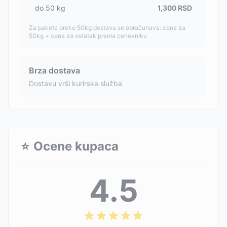
do
50
kg
1,300
RSD
Za pakete preko 50kg dostava se obračunava: cena za
50kg + cena za ostatak prema cenovniku
Brza dostava
Dostavu vrši kurirska služba
⭐
Ocene kupaca
4.5