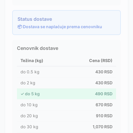
Status dostave
📦 Dostava se naplaćuje prema cenovniku
Cenovnik dostave
Težina (kg)
Cena (RSD)
do
0.5
kg
430
RSD
do
2
kg
430
RSD
✓
do
5
kg
490
RSD
do
10
kg
670
RSD
do
20
kg
910
RSD
do
30
kg
1,070
RSD