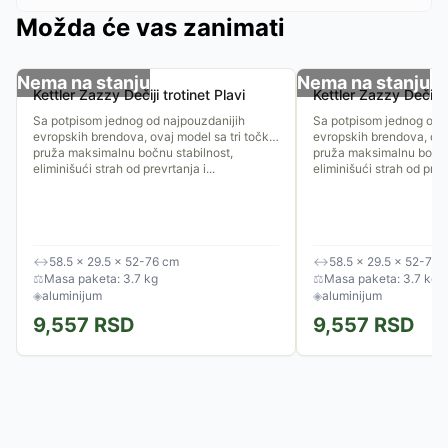
Možda će vas zanimati
Nema na stanju
Nema na stanju
Kettler Zazzy Dečiji trotinet Plavi
Kettler Zazzy Dečiji 
Sa potpisom jednog od najpouzdanijih
Sa potpisom jednog od 
evropskih brendova, ovaj model sa tri točka
evropskih brendova, ova
pruža maksimalnu bočnu stabilnost,
pruža maksimalnu bočnu
eliminišući strah od prevrtanja i...
eliminišući strah od prevr
↔
58.5 × 29.5 × 52-76 cm
↔
58.5 × 29.5 × 52-76 
⚖
Masa paketa: 3.7 kg
⚖
Masa paketa: 3.7 kg
◈
aluminijum
◈
aluminijum
9,557
RSD
9,557
RSD