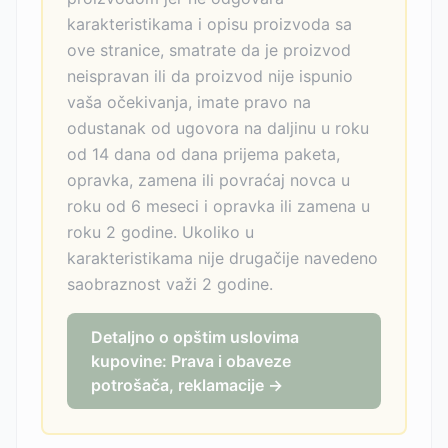
karakteristikama i opisu proizvoda sa
ove stranice, smatrate da je proizvod
neispravan ili da proizvod nije ispunio
vaša očekivanja, imate pravo na
odustanak od ugovora na daljinu u roku
od 14 dana od dana prijema paketa,
opravka, zamena ili povraćaj novca u
roku od 6 meseci i opravka ili zamena u
roku 2 godine. Ukoliko u
karakteristikama nije drugačije navedeno
saobraznost važi 2 godine.
Detaljno o opštim uslovima
kupovine: Prava i obaveze
potrošača, reklamacije →