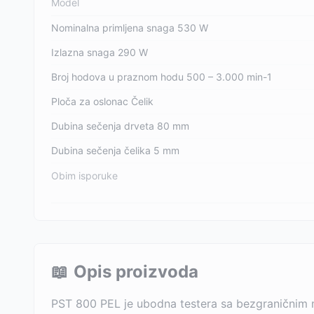
Model
Nominalna primljena snaga 530 W
Izlazna snaga 290 W
Broj hodova u praznom hodu 500 – 3.000 min-1
Ploča za oslonac Čelik
Dubina sečenja drveta 80 mm
Dubina sečenja čelika 5 mm
Obim isporuke
📖
Opis proizvoda
PST 800 PEL je ubodna testera sa bezgraničnim m