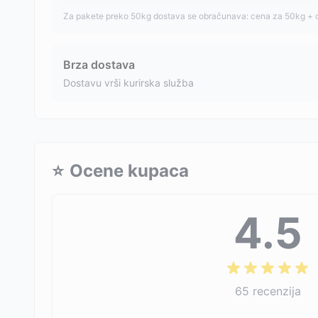
Za pakete preko 50kg dostava se obračunava: cena za 50kg + 
Brza dostava
Dostavu vrši kurirska služba
⭐
Ocene kupaca
4.5
65
recenzija