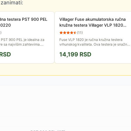
 zanimati:
na testera PST 900 PEL
Villager Fuse akumulatorska ručna
A0220
kružna testera Villager VLP 1820
bez baterije
4
)
(
11
)
 PST 900 PEL je idealna za
Fuse VLP 1820 je ručna kružna testera
e sa najvišim zahtevima.
vrhunskog kvaliteta. Ova testera je snažna i
raktična ubodna testera nudi
izdržljiva, idealna za Uradi Sam entuzijaste.
RSD
14,199
RSD
eciznost u...
Isporučuje se bez...