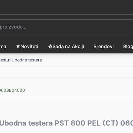
ama
Noviteti
Sada na Akciji
Brendovi
Blo
Mestu
>
Ubodne testere
0 0603B04000
10
vode:
Ubodna testera PST 800 PEL (CT) 0
-
5199
RSD
0 bez baterije
799
RSD
-
12199
RSD