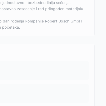
e jednostavno i bezbedno liniju sečenja.
ostavno zasecanje i rad prilagođen materijalu.
 bio dan rođenja kompanije Robert Bosch GmbH
ih početaka.