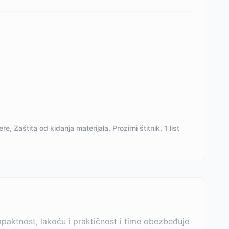
e, Zaštita od kidanja materijala, Prozirni štitnik, 1 list
aktnost, lakoću i praktičnost i time obezbeđuje