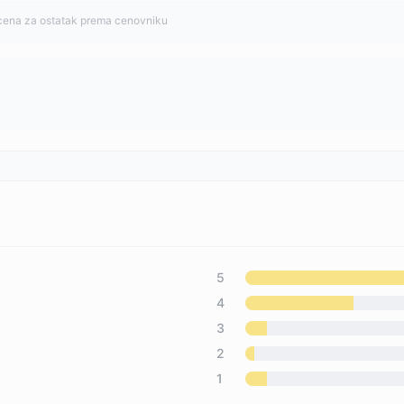
cena za ostatak prema cenovniku
5
4
3
2
1