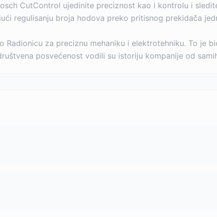
ch CutControl ujedinite preciznost kao i kontrolu i sledit
ći regulisanju broja hodova preko pritisnog prekidača jedn
o Radionicu za preciznu mehaniku i elektrotehniku. To je
i društvena posvećenost vodili su istoriju kompanije od sam