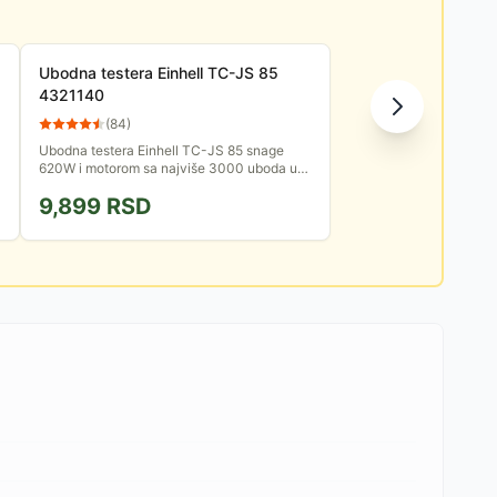
Ubodna testera Einhell TC-JS 85
4321140
(
84
)
Ubodna testera Einhell TC-JS 85 snage
620W i motorom sa najviše 3000 uboda u
minuti. Namenjena je za sečenje drveta
9,899
RSD
debljine do 85 mm, metala do 8 mm...