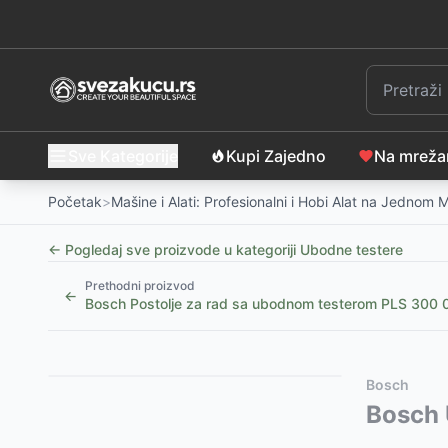
Sve Kategorije
Kupi Zajedno
Na mrež
Početak
>
Mašine i Alati: Profesionalni i Hobi Alat na Jednom 
← Pogledaj sve proizvode u kategoriji
Ubodne testere
Prethodni proizvod
←
Bosch Postolje za rad sa ubodnom testerom PLS 30
Slični proizvodi
Alternative za rasprodati proizvod
Bosch
Povratna Recipro testera Lisičji Rep VIllager VLN 26
Ovaj proizvod nije dostupan, pogledajte slične proiz
Bosch 
Električna ubodna testera 710W VIllager VLP 1117
Villager FUSE akumulatorska ubodna testera VLP 132
-
7