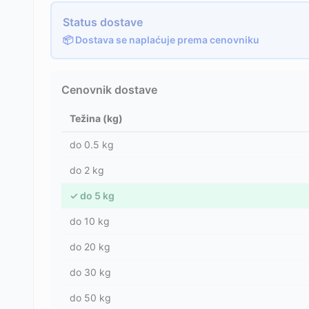
Status dostave
📦 Dostava se naplaćuje prema cenovniku
Cenovnik dostave
Težina (kg)
do
0.5
kg
do
2
kg
✓
do
5
kg
do
10
kg
do
20
kg
do
30
kg
do
50
kg