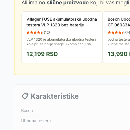
Ali imamo
slične proizvode
koji bi vas mogli
Villager FUSE akumulatorska ubodna
Bosch Ubod
testera VLP 1320 bez baterije
CT 06033
(
12
)
(
7
VLP 1320 je akumulatorska ubodna testera
bodna testera
koja pruža obilje snage u kombinaciji sa
kućne majstor
izvanrednim rukovanjem i preciznošću. Ova
Kompaktna i p
12,199
RSD
13,990
ubodna testera pravi...
maksimalnu pr
📋
Karakteristike
Bosch
Ubodna testera