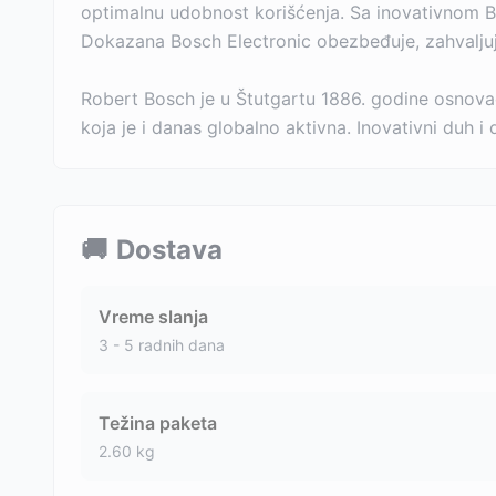
optimalnu udobnost korišćenja. Sa inovativnom Bos
Dokazana Bosch Electronic obezbeđuje, zahvaljuju
Robert Bosch je u Štutgartu 1886. godine osnova
koja je i danas globalno aktivna. Inovativni duh 
🚚
Dostava
Vreme slanja
3 - 5 radnih dana
Težina paketa
2.60
kg