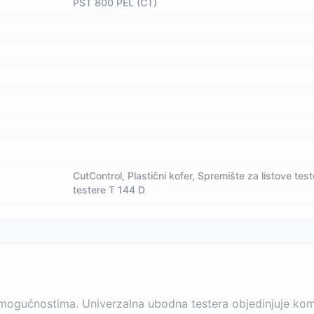
PST 800 PEL (CT)
CutControl, Plastični kofer, Spremište za listove tester
testere T 144 D
ogućnostima. Univerzalna ubodna testera objedinjuje komp