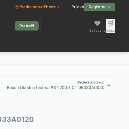
Pratite narudžbenicu
Prijava
Registracija
❤️
🛒
Pretraži
Sačuvano
Korpa
g
Sledeći proizvod
→
Bosch Ubodna testera PST 700 E CT 06033A0020
6033A0120