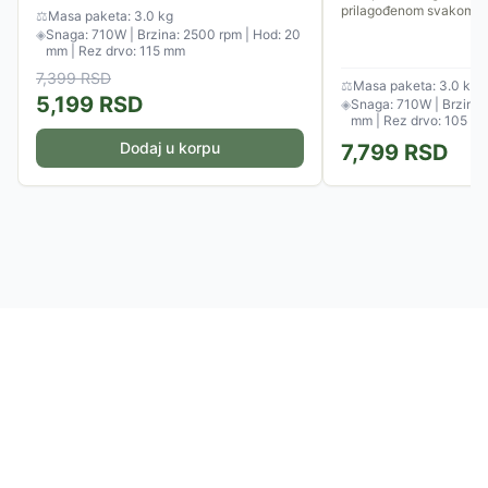
motoru i ergonomskom...
prilagođenom svakom...
⚖
Masa paketa: 3.0 kg
◈
Snaga: 710W | Brzina: 2500 rpm | Hod: 20
mm | Rez drvo: 115 mm
7,399
RSD
⚖
Masa paketa: 3.0 kg
5,199
RSD
◈
Snaga: 710W | Brzina:
mm | Rez drvo: 105 m
Dodaj u korpu
7,799
RSD