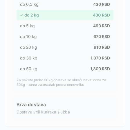
do
0.5
kg
430
RSD
✓
do
2
kg
430
RSD
do
5
kg
490
RSD
do
10
kg
670
RSD
do
20
kg
910
RSD
do
30
kg
1,070
RSD
do
50
kg
1,300
RSD
Za pakete preko 50kg dostava se obračunava: cena za
50kg + cena za ostatak prema cenovniku
Brza dostava
Dostavu vrši kurirska služba