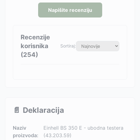
Napišite recenziju
Recenzije
korisnika
Sortiraj:
(
254
)
📄
Deklaracija
Naziv
Einhell BS 350 E - ubodna testera
proizvoda:
(43.203.59)