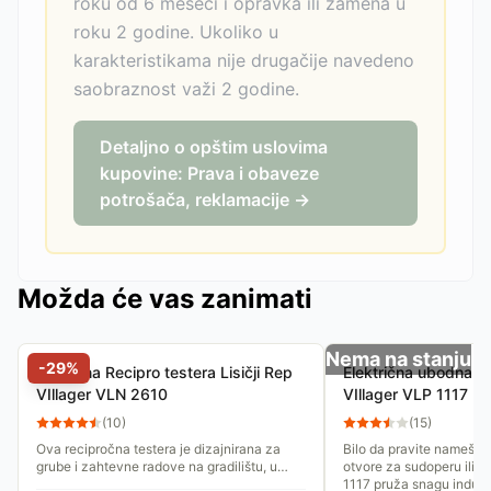
roku od 6 meseci i opravka ili zamena u
roku 2 godine. Ukoliko u
karakteristikama nije drugačije navedeno
saobraznost važi 2 godine.
Detaljno o opštim uslovima
kupovine: Prava i obaveze
potrošača, reklamacije →
Možda će vas zanimati
Nema na stanju
-
29
%
Povratna Recipro testera Lisičji Rep
Električna ubodna t
VIllager VLN 2610
VIllager VLP 1117
(
10
)
(
15
)
Ova recipročna testera je dizajnirana za
Bilo da pravite nameštaj
grube i zahtevne radove na gradilištu, u
otvore za sudoperu ili k
bašti ili radionici. Zahvaljujući snažnom
1117 pruža snagu industr