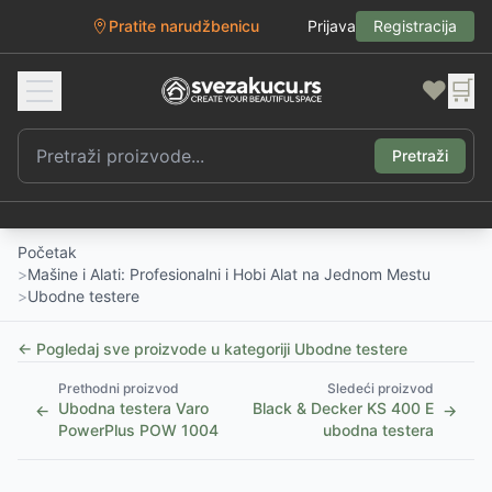
Pratite narudžbenicu
Prijava
Registracija
❤️
🛒
Pretraži
Početak
>
Mašine i Alati: Profesionalni i Hobi Alat na Jednom Mestu
>
Ubodne testere
← Pogledaj sve proizvode u kategoriji
Ubodne testere
Prethodni proizvod
Sledeći proizvod
Ubodna testera Varo
Black & Decker KS 400 E
←
→
PowerPlus POW 1004
ubodna testera
1
/
5