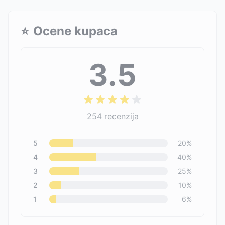
⭐
Ocene kupaca
3.5
254
recenzija
5
20
%
4
40
%
3
25
%
2
10
%
1
6
%