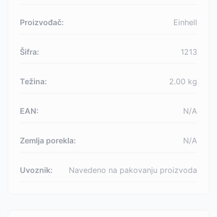
Proizvođač:
Einhell
Šifra:
1213
Težina:
2.00
kg
EAN:
N/A
Zemlja porekla:
N/A
Uvoznik:
Navedeno na pakovanju proizvoda