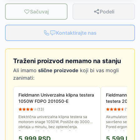
Sačuvaj
Podeli
Kontaktirajte nas
Traženi proizvod nemamo na stanju
Ali imamo
slične proizvode
koji bi vas mogli
zanimati:
Fieldmann Univerzalna klipna testera
Fieldmann Akum
1050W FDPO 201050-E
testera 20V (bez
FDUP 70405-0
(
13
)
(
13
)
Električna univerzalna klipna testera sa
Akumulatorska ubo
motorom snage 1050W. Postiže do 3000
savršeno sečenje b
obrtaja u minutu, bez opterećenja.
Pored ergonomske 
Ergonomski rukohvat koji može da se...
obezbeđuje i moguc
5,999
RSD
5,599
RSD