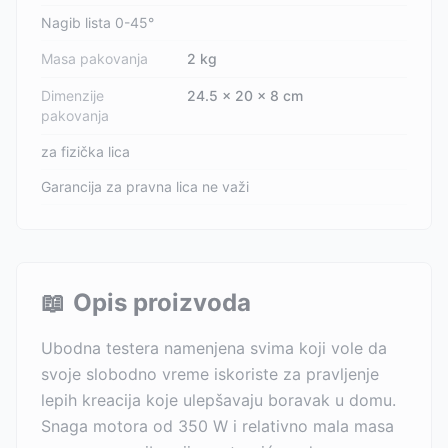
Nagib lista 0-45°
Masa pakovanja
2 kg
Dimenzije
24.5 x 20 x 8 cm
pakovanja
za fizička lica
Garancija za pravna lica ne važi
📖
Opis proizvoda
Ubodna testera namenjena svima koji vole da
svoje slobodno vreme iskoriste za pravljenje
lepih kreacija koje ulepšavaju boravak u domu.
Snaga motora od 350 W i relativno mala masa