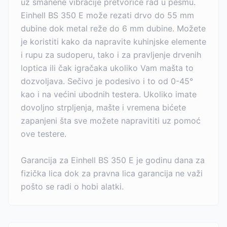
uz smanene vibracije pretvoriće rad u pesmu.
Einhell BS 350 E može rezati drvo do 55 mm
dubine dok metal reže do 6 mm dubine. Možete
je koristiti kako da napravite kuhinjske elemente
i rupu za sudoperu, tako i za pravljenje drvenih
loptica ili čak igračaka ukoliko Vam mašta to
dozvoljava. Sečivo je podesivo i to od 0-45°
kao i na većini ubodnih testera. Ukoliko imate
dovoljno strpljenja, mašte i vremena bićete
zapanjeni šta sve možete napravititi uz pomoć
ove testere.
Garancija za Einhell BS 350 E je godinu dana za
fizička lica dok za pravna lica garancija ne važi
pošto se radi o hobi alatki.