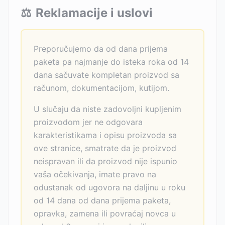
⚖️
Reklamacije i uslovi
Preporučujemo da od dana prijema
paketa pa najmanje do isteka roka od 14
dana sačuvate kompletan proizvod sa
računom, dokumentacijom, kutijom.
U slučaju da niste zadovoljni kupljenim
proizvodom jer ne odgovara
karakteristikama i opisu proizvoda sa
ove stranice, smatrate da je proizvod
neispravan ili da proizvod nije ispunio
vaša očekivanja, imate pravo na
odustanak od ugovora na daljinu u roku
od 14 dana od dana prijema paketa,
opravka, zamena ili povraćaj novca u