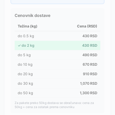
Cenovnik dostave
Težina (kg)
Cena (RSD)
do
0.5
kg
430
RSD
✓
do
2
kg
430
RSD
do
5
kg
490
RSD
do
10
kg
670
RSD
do
20
kg
910
RSD
do
30
kg
1,070
RSD
do
50
kg
1,300
RSD
Za pakete preko 50kg dostava se obračunava: cena za
50kg + cena za ostatak prema cenovniku