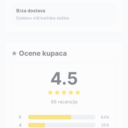
Brza dostava
Dostavu vrši kurirska služba
⭐
Ocene kupaca
4.5
69
recenzija
5
64
%
4
25
%