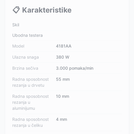
📋
Karakteristike
Skil
Ubodna testera
Model
4181AA
Ulazna snaga
380 W
Brzina sečiva
3.000 pomaka/min
Radna sposobnost
55 mm
rezanja u drvetu
Radna sposobnost
10 mm
rezanja u
aluminijumu
Radna sposobnost
4 mm
rezanja u čeliku