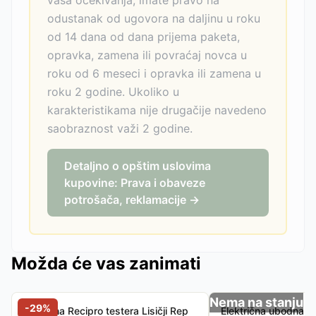
vaša očekivanja, imate pravo na
odustanak od ugovora na daljinu u roku
od 14 dana od dana prijema paketa,
opravka, zamena ili povraćaj novca u
roku od 6 meseci i opravka ili zamena u
roku 2 godine. Ukoliko u
karakteristikama nije drugačije navedeno
saobraznost važi 2 godine.
Detaljno o opštim uslovima
kupovine: Prava i obaveze
potrošača, reklamacije →
Možda će vas zanimati
Nema na stanju
-
29
%
Povratna Recipro testera Lisičji Rep
Električna ubodna t