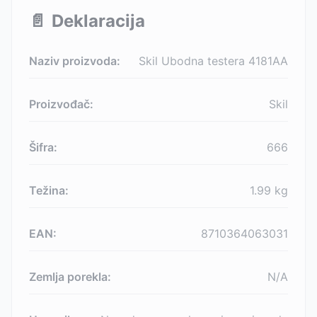
📄
Deklaracija
Naziv proizvoda:
Skil Ubodna testera 4181AA
Proizvođač:
Skil
Šifra:
666
Težina:
1.99
kg
EAN:
8710364063031
Zemlja porekla:
N/A