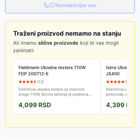
Kontaktirajte nas
Traženi proizvod nemamo na stanju
Ali imamo
slične proizvode
koji bi vas mogli
zanimati:
Fieldmann Ubodna testera 710W
Iskra Ubodna te
FDP 200712-E
JS400
(
12
)
(
57
)
Električna ubodna testera sa motorom
Električna ubodna te
snage 710W. Brzina sečenja je podesiva,
proizvoda, snage 
što obezbeđuje preciznost u radu.
podešavanja brzine 
4,099
RSD
4,399
RSD
Ergonomski rukohvat omogućava udoban...