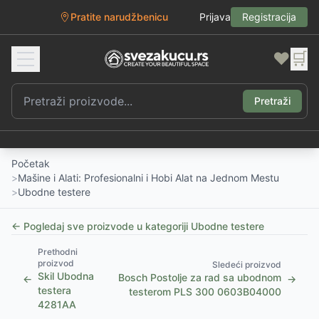
Pratite narudžbenicu
Prijava
Registracija
❤️
🛒
Pretraži
Početak
>
Mašine i Alati: Profesionalni i Hobi Alat na Jednom Mestu
>
Ubodne testere
← Pogledaj sve proizvode u kategoriji
Ubodne testere
Prethodni
proizvod
Sledeći proizvod
Skil Ubodna
Bosch Postolje za rad sa ubodnom
←
→
testera
testerom PLS 300 0603B04000
4281AA