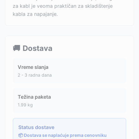
za kabl je veoma praktičan za skladištenje
kabla za napajanje.
🚚
Dostava
Vreme slanja
2 - 3 radna dana
Težina paketa
1.99
kg
Status dostave
📦 Dostava se naplaćuje prema cenovniku