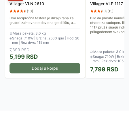
VIllager VLN 2610
VIllager VLP 1117
(
10
)
(
15
)
Ova recipročna testera je dizajnirana za
Bilo da pravite nameštaj
grube i zahtevne radove na gradilištu, u
otvore za sudoperu ili k
bašti ili radionici. Zahvaljujući snažnom
1117 pruža snagu industr
motoru i ergonomskom...
prilagođenom svakom...
⚖
Masa paketa: 3.0 kg
◈
Snaga: 710W | Brzina: 2500 rpm | Hod: 20
mm | Rez drvo: 115 mm
7,399
RSD
⚖
Masa paketa: 3.0 kg
5,199
RSD
◈
Snaga: 710W | Brzina:
mm | Rez drvo: 105 m
Dodaj u korpu
7,799
RSD