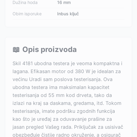
Dužina hoda
16 mm
Obim isporuke
Inbus ključ
📖
Opis proizvoda
Skil 4181 ubodna testera je veoma kompaktna i
lagana. Efikasan motor od 380 W je idealan za
većinu Uradi sam poslova testerisanja. Ova
ubodna testera ima maksimalan kapacitet
testerisanja od 55 mm kod drveta, tako da
izlazi na kraj sa daskama, gredama, itd. Tokom
testerisanja, imate podršku zgodnih funkcija
kao što je uređaj za oduvavanje prašine za
jasan pregled Vašeg rada. Priključak za usisivač
obezbeđuje čistije radno okruženje, a osigurač