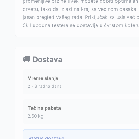
promenljive brzine uvek možete dobiti optimalan 
drvetu, tako da izlazi na kraj sa većinom dasaka,
jasan pregled Vašeg rada. Priključak za usisivač 
Skil ubodna testera se dostavlja u čvrstom koferu 
🚚
Dostava
Vreme slanja
2 - 3 radna dana
Težina paketa
2.60
kg
Status dostave