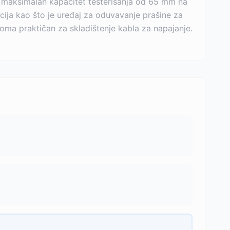
ma maksimalan kapacitet testerisanja od 65 mm na
cija kao što je uređaj za oduvavanje prašine za
eoma praktičan za skladištenje kabla za napajanje.