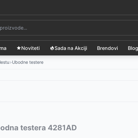
ama
Noviteti
Sada na Akciji
Brendovi
Blo
Mestu
>
Ubodne testere
10
vode:
bodna testera 4281AD
-
5199
RSD
201050-E
799
RSD
-
5999
RSD