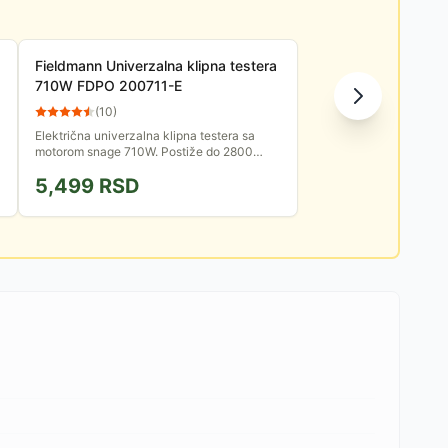
Fieldmann Univerzalna klipna testera
710W FDPO 200711-E
(
10
)
Električna univerzalna klipna testera sa
motorom snage 710W. Postiže do 2800
obrtaja u minutu, bez opterećenja.
5,499
RSD
Ergonomski rukohvat omogućava udoban...