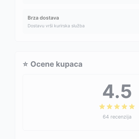
Brza dostava
Dostavu vrši kurirska služba
⭐
Ocene kupaca
4.5
64
recenzija