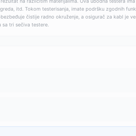
rezultat na različitim materijalima. Ova ubodna testera i
 greda, itd. Tokom testerisanja, imate podršku zgodnih funk
obezbeđuje čistije radno okruženje, a osigurač za kabl je v
sa tri sečiva testere.