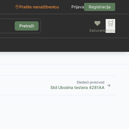
Pratite narudžbenicu
Prijava
Registracija
❤️
🛒
Pretraži
Sačuvano
Korpa
g
Sledeći proizvod
→
Skil Ubodna testera 4281AA