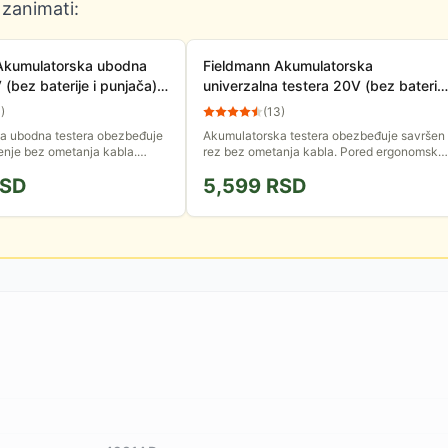
 zanimati:
Akumulatorska ubodna
Fieldmann Akumulatorska
 (bez baterije i punjača)
univerzalna testera 20V (bez baterije
5-0
i punjača) FDUO 70505-0
3
)
(
13
)
a ubodna testera obezbeđuje
Akumulatorska testera obezbeđuje savršen
enje bez ometanja kabla.
rez bez ometanja kabla. Pored ergonomske
mske ručke, udoban rad
ručke, brza stezna glava takođe
SD
5,599
RSD
mogućnost podešavanja...
obezbeđuje udoban rad. Baterija i...