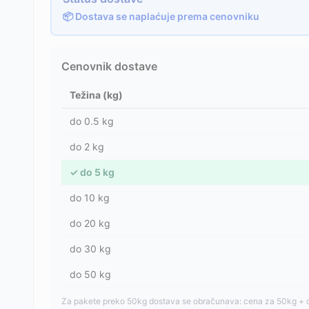
📦 Dostava se naplaćuje prema cenovniku
Cenovnik dostave
Težina (kg)
do
0.5
kg
do
2
kg
✓
do
5
kg
do
10
kg
do
20
kg
do
30
kg
do
50
kg
Za pakete preko 50kg dostava se obračunava: cena za 50kg + 