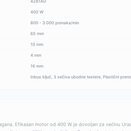
4281AD
400 W
800 - 3.000 pomaka/min
65 mm
10 mm
4 mm
16 mm
Inbus ključ, 3 sečiva ubodne testere, Plastični preno
agana. Efikasan motor od 400 W je dovoljan za većinu Urad