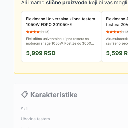
Ali imamo
slične proizvode
koji bi vas mogli
Fieldmann Univerzalna klipna testera
Fieldmann 
1050W FDPO 201050-E
testera 20V
FDUP 7040
(
13
)
(
1
Električna univerzalna klipna testera sa
Akumulatorsk
motorom snage 1050W. Postiže do 3000
savršeno seč
obrtaja u minutu, bez opterećenja.
Pored ergono
5,999
RSD
5,599
R
Ergonomski rukohvat koji može da se...
obezbeđuje i 
📋
Karakteristike
Skil
Ubodna testera