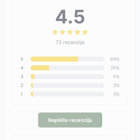
4.5
73
recenzija
5
64
%
4
25
%
3
5
%
2
3
%
1
3
%
Napišite recenziju