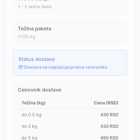
1 - 2 radna dana
Težina paketa
17.00
kg
Status dostave
📦 Dostava se naplaćuje prema cenovniku
Cenovnik dostave
Težina (kg)
Cena (RSD)
do
0.5
kg
430
RSD
do
2
kg
430
RSD
do
5
kg
490
RSD