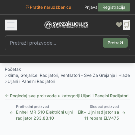
Pratite narudžbenicu
Prijava
Registracija
❤️
🛒
Pretraži
Početak
>
Klime, Grejalice, Radijatori, Ventilatori - Sve Za Grejanje i Hlađenj
>
Uljani i Panelni Radijatori
← Pogledaj sve proizvode u kategoriji
Uljani i Panelni Radijatori
Prethodni proizvod
Sledeći proizvod
Einhell MR 510 Električni uljni
Elit+ Uljni radijator sa
←
→
radijator 233.83.10
11 rebara ELV475