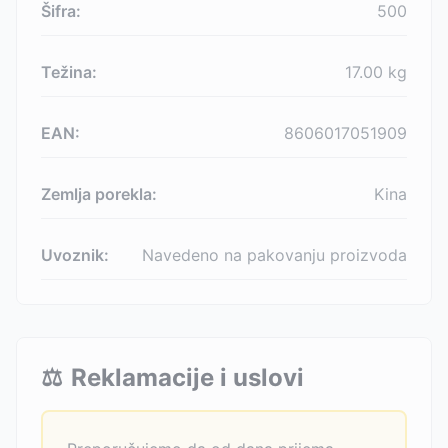
Šifra:
500
Težina:
17.00
kg
EAN:
8606017051909
Zemlja porekla:
Kina
Uvoznik:
Navedeno na pakovanju proizvoda
⚖️
Reklamacije i uslovi