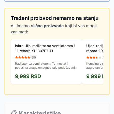
Traženi proizvod nemamo na stanju
Ali imamo
slične proizvode
koji bi vas mogli
zanimati:
Iskra Uljni radijator sa ventilatorom i
Uljani radijator 
11 rebara YL-B07FT-11
rebara 2900W P
(
58
)
(
12
)
Radijator sa ventilatorom. Termostat i
Kombinuje dugotrajn
podesiva snaga omogućavaju podešavanje
zagrevanjem ventila
i održavanje optimalne temperature, kao i
rešenje za dogreva
9,999
RSD
9,999
RSD
podešavanje vremena rada...
Sa 13 rebara i...
📋
Karakteristike