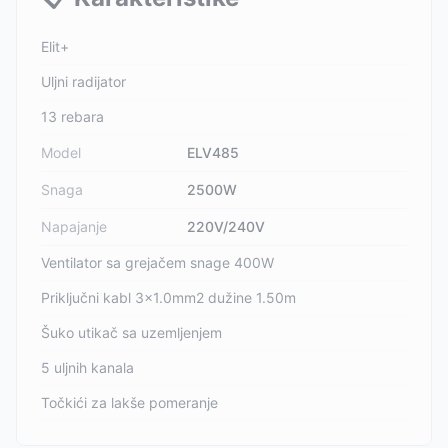
Elit+
Uljni radijator
13 rebara
Model
ELV485
Snaga
2500W
Napajanje
220V/240V
Ventilator sa grejačem snage 400W
Priključni kabl 3x1.0mm2 dužine 1.50m
Šuko utikač sa uzemljenjem
5 uljnih kanala
Točkići za lakše pomeranje