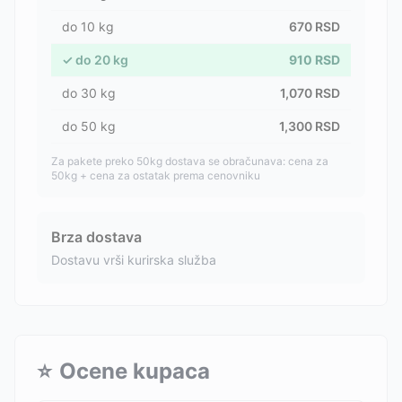
do
10
kg
670
RSD
✓
do
20
kg
910
RSD
do
30
kg
1,070
RSD
do
50
kg
1,300
RSD
Za pakete preko 50kg dostava se obračunava: cena za
50kg + cena za ostatak prema cenovniku
Brza dostava
Dostavu vrši kurirska služba
⭐
Ocene kupaca