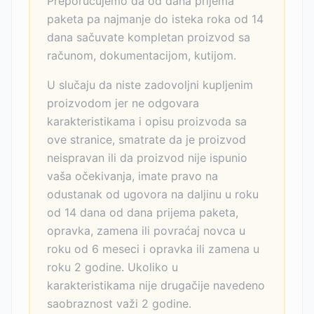
Preporučujemo da od dana prijema
paketa pa najmanje do isteka roka od 14
dana sačuvate kompletan proizvod sa
računom, dokumentacijom, kutijom.
U slučaju da niste zadovoljni kupljenim
proizvodom jer ne odgovara
karakteristikama i opisu proizvoda sa
ove stranice, smatrate da je proizvod
neispravan ili da proizvod nije ispunio
vaša očekivanja, imate pravo na
odustanak od ugovora na daljinu u roku
od 14 dana od dana prijema paketa,
opravka, zamena ili povraćaj novca u
roku od 6 meseci i opravka ili zamena u
roku 2 godine. Ukoliko u
karakteristikama nije drugačije navedeno
saobraznost važi 2 godine.