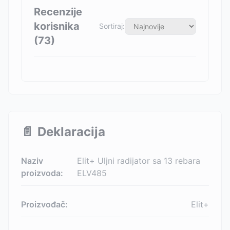
Recenzije
korisnika
Sortiraj:
(
73
)
📄
Deklaracija
Naziv
Elit+ Uljni radijator sa 13 rebara
proizvoda:
ELV485
Proizvođač:
Elit+