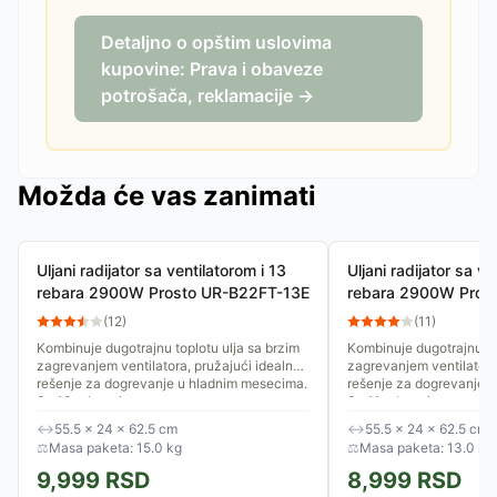
Detaljno o opštim uslovima
kupovine: Prava i obaveze
potrošača, reklamacije →
Možda će vas zanimati
Uljani radijator sa ventilatorom i 13
Uljani radijator sa ve
rebara 2900W Prosto UR-B22FT-13E
rebara 2900W Pros
(
12
)
(
11
)
Kombinuje dugotrajnu toplotu ulja sa brzim
Kombinuje dugotrajnu to
zagrevanjem ventilatora, pružajući idealno
zagrevanjem ventilatora
rešenje za dogrevanje u hladnim mesecima.
rešenje za dogrevanje 
Sa 13 rebara i...
Sa 11 rebara i...
↔
55.5 × 24 × 62.5 cm
↔
55.5 × 24 × 62.5 cm
⚖
Masa paketa: 15.0 kg
⚖
Masa paketa: 13.0 kg
9,999
RSD
8,999
RSD