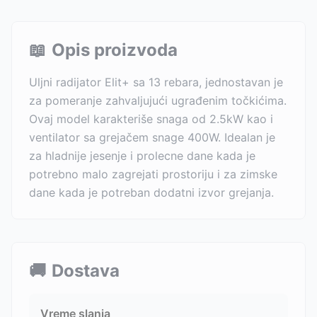
📖
Opis proizvoda
Uljni radijator Elit+ sa 13 rebara, jednostavan je
za pomeranje zahvaljujući ugrađenim točkićima.
Ovaj model karakteriše snaga od 2.5kW kao i
ventilator sa grejačem snage 400W. Idealan je
za hladnije jesenje i prolecne dane kada je
potrebno malo zagrejati prostoriju i za zimske
dane kada je potreban dodatni izvor grejanja.
🚚
Dostava
Vreme slanja