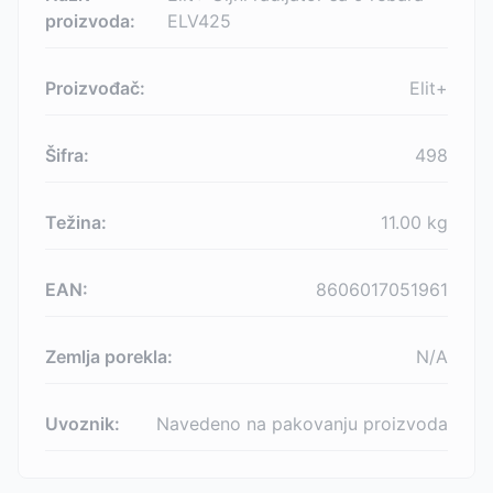
proizvoda:
ELV425
Proizvođač:
Elit+
Šifra:
498
Težina:
11.00
kg
EAN:
8606017051961
Zemlja porekla:
N/A
Uvoznik:
Navedeno na pakovanju proizvoda