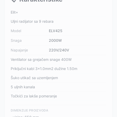
Elit+
Uljni radijator sa 9 rebara
Model
ELV425
Snaga
2000W
Napajanje
220V/240V
Ventilator sa grejačem snage 400W
Priključni kabl 3x1.0mm2 dužine 1.50m
Šuko utikač sa uzemljenjem
5 uljnih kanala
Točkići za lakše pomeranje
DIMENZIJE PROIZVODA