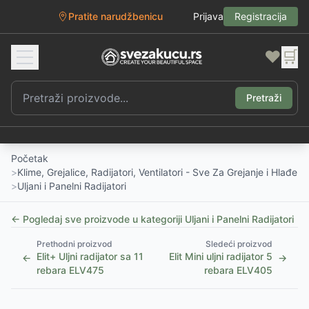
Pratite narudžbenicu
Prijava
Registracija
❤️
🛒
Pretraži
Početak
>
Klime, Grejalice, Radijatori, Ventilatori - Sve Za Grejanje i Hlađenj
>
Uljani i Panelni Radijatori
← Pogledaj sve proizvode u kategoriji
Uljani i Panelni Radijatori
Prethodni proizvod
Sledeći proizvod
Elit+ Uljni radijator sa 11
Elit Mini uljni radijator 5
←
→
rebara ELV475
rebara ELV405