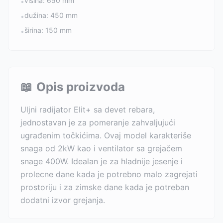
visina: 650 mm
•
dužina: 450 mm
•
širina: 150 mm
•
📖
Opis proizvoda
Uljni radijator Elit+ sa devet rebara,
jednostavan je za pomeranje zahvaljujući
ugrađenim točkićima. Ovaj model karakteriše
snaga od 2kW kao i ventilator sa grejačem
snage 400W. Idealan je za hladnije jesenje i
prolecne dane kada je potrebno malo zagrejati
prostoriju i za zimske dane kada je potreban
dodatni izvor grejanja.