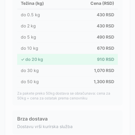
Težina (kg)
Cena (RSD)
do
0.5
kg
430
RSD
do
2
kg
430
RSD
do
5
kg
490
RSD
do
10
kg
670
RSD
✓
do
20
kg
910
RSD
do
30
kg
1,070
RSD
do
50
kg
1,300
RSD
Za pakete preko 50kg dostava se obračunava: cena za
50kg + cena za ostatak prema cenovniku
Brza dostava
Dostavu vrši kurirska služba