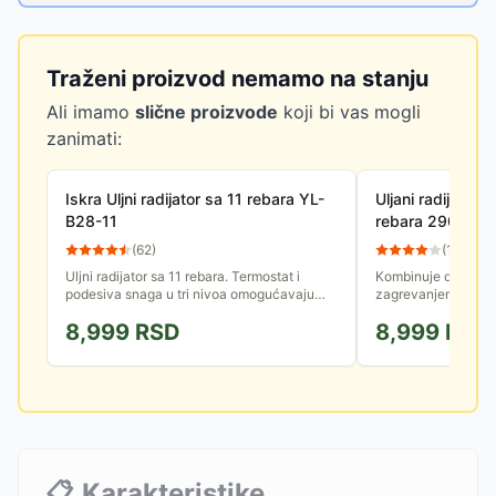
Traženi proizvod nemamo na stanju
Ali imamo
slične proizvode
koji bi vas mogli
zanimati:
Iskra Uljni radijator sa 11 rebara YL-
Uljani radijator s
B28-11
rebara 2900W P
(
62
)
(
11
)
Uljni radijator sa 11 rebara. Termostat i
Kombinuje dugotrajn
podesiva snaga u tri nivoa omogućavaju
zagrevanjem ventila
podešavanje i održavanje optimalne
rešenje za dogreva
8,999
RSD
8,999
RSD
temperature.
Sa 11 rebara i...
📋
Karakteristike