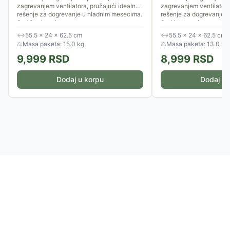
zagrevanjem ventilatora, pružajući idealno
zagrevanjem ventilatora
rešenje za dogrevanje u hladnim mesecima.
rešenje za dogrevanje 
Sa 13 rebara i...
Sa 11 rebara i...
↔
55.5 × 24 × 62.5 cm
↔
55.5 × 24 × 62.5 cm
⚖
Masa paketa: 15.0 kg
⚖
Masa paketa: 13.0 kg
9,999
RSD
8,999
RSD
Dodaj u korpu
Dodaj u 