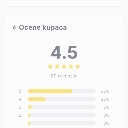
⭐
Ocene kupaca
4.5
80
recenzija
5
65
%
4
25
%
3
5
%
2
3
%
1
3
%