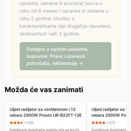
opravka, zamena ili povraćaj novca u
roku od 6 meseci i opravka ili zamena u
roku 2 godine. Ukoliko u
karakteristikama nije drugačije navedeno
saobraznost važi 2 godine.
Detaljno o opštim uslovima
kupovine: Prava i obaveze
potrošača, reklamacije →
Možda će vas zanimati
Uljani radijator sa ventilatorom i 13
Uljani radijator sa ve
rebara 2900W Prosto UR-B22FT-13E
rebara 2900W Pros
(
12
)
(
11
)
Kombinuje dugotrajnu toplotu ulja sa brzim
Kombinuje dugotrajnu to