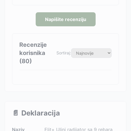
Napišite recenziju
Recenzije
korisnika
Sortiraj:
(
80
)
📄
Deklaracija
Naziv
Elit+ Uljni radijator sa 9 rebara