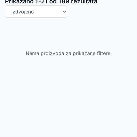
Sortiranje proizvoda
Prikazano 1-
21
od
189
rezultata
Nema proizvoda za prikazane filtere.