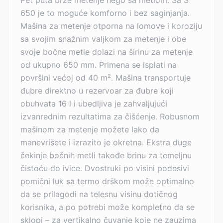
Pet puta brže metenje nego sa metlom: Sa S
650 je to moguće komforno i bez saginjanja.
Mašina za metenje otporna na lomove i koroziju
sa svojim snažnim valjkom za metenje i obe
svoje bočne metle dolazi na širinu za metenje
od ukupno 650 mm. Primena se isplati na
površini većoj od 40 m². Mašina transportuje
đubre direktno u rezervoar za đubre koji
obuhvata 16 l i ubedljiva je zahvaljujući
izvanrednim rezultatima za čišćenje. Robusnom
mašinom za metenje možete lako da
manevrišete i izrazito je okretna. Ekstra duge
čekinje bočnih metli takođe brinu za temeljnu
čistoću do ivice. Dvostruki po visini podesivi
pomični luk sa termo drškom može optimalno
da se prilagodi na telesnu visinu dotičnog
korisnika, a po potrebi može kompletno da se
sklopi – za vertikalno čuvanje koje ne zauzima