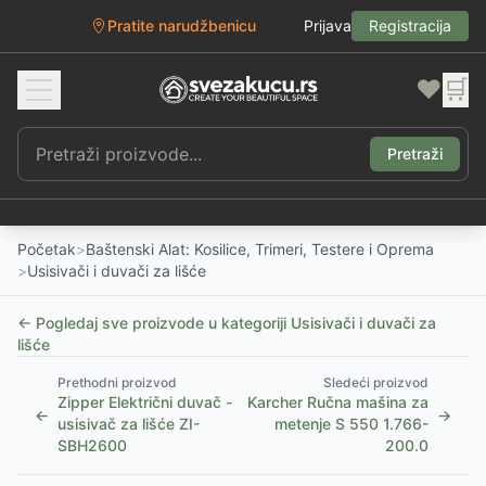
Pratite narudžbenicu
Prijava
Registracija
❤️
🛒
Pretraži
Početak
>
Baštenski Alat: Kosilice, Trimeri, Testere i Oprema
>
Usisivači i duvači za lišće
← Pogledaj sve proizvode u kategoriji
Usisivači i duvači za
lišće
Prethodni proizvod
Sledeći proizvod
Zipper Električni duvač -
Karcher Ručna mašina za
←
→
usisivač za lišće ZI-
metenje S 550 1.766-
SBH2600
200.0