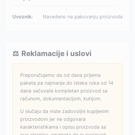
Uvoznik:
Navedeno na pakovanju proizvoda
⚖️
Reklamacije i uslovi
Preporučujemo da od dana prijema
paketa pa najmanje do isteka roka od 14
dana sačuvate kompletan proizvod sa
računom, dokumentacijom, kutijom.
U slučaju da niste zadovoljni kupljenim
proizvodom jer ne odgovara
karakteristikama i opisu proizvoda sa
ove stranice, smatrate da je proizvod