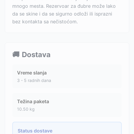
mnogo mesta. Rezervoar za đubre može lako
da se skine i da se sigurno odloži ili isprazni
bez kontakta sa nečistoćom.
🚚
Dostava
Vreme slanja
3 - 5 radnih dana
Težina paketa
10.50
kg
Status dostave