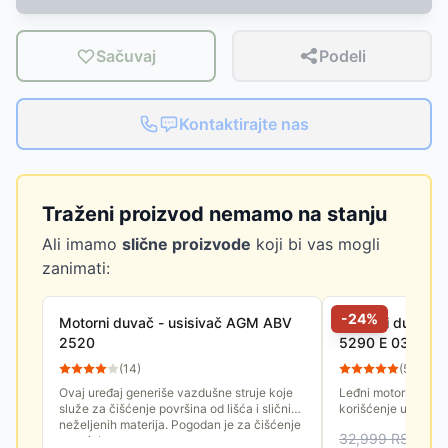
Sačuvaj
Podeli
Kontaktirajte nas
Traženi proizvod nemamo na stanju
Ali imamo
slične proizvode
koji bi vas mogli
zanimati:
-
24
%
Motorni duvač - usisivač AGM ABV
Motorni duvač za
2520
5290 E 037054
(
14
)
(
57
)
Ovaj uređaj generiše vazdušne struje koje
Leđni motorni duvač
služe za čišćenje površina od lišća i sličnih
korišćenje u komun
neželjenih materija. Pogodan je za čišćenje
čišćenje ulica, trav
32,999
RSD
travnjaka, staza,...
terena...