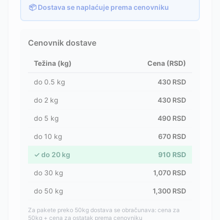
📦 Dostava se naplaćuje prema cenovniku
Cenovnik dostave
Težina (kg)
Cena (RSD)
do
0.5
kg
430
RSD
do
2
kg
430
RSD
do
5
kg
490
RSD
do
10
kg
670
RSD
✓
do
20
kg
910
RSD
do
30
kg
1,070
RSD
do
50
kg
1,300
RSD
Za pakete preko 50kg dostava se obračunava: cena za
50kg + cena za ostatak prema cenovniku