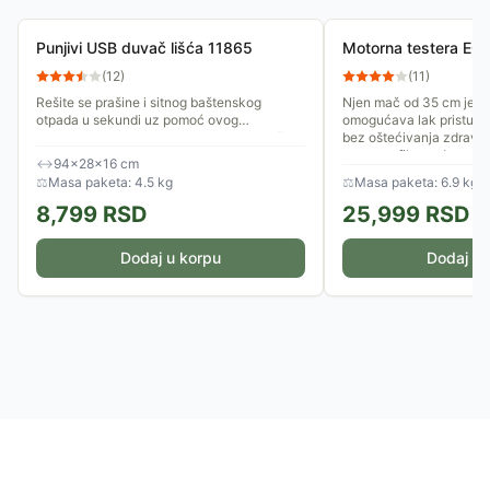
Punjivi USB duvač lišća 11865
Motorna testera E
(
12
)
(
11
)
Rešite se prašine i sitnog baštenskog
Njen mač od 35 cm je id
otpada u sekundi uz pomoć ovog
omogućava lak pristup u
kompaktnog i prenosnog punjivog duvača.
bez oštećivanja zdravih 
Dizajniran kao višenamenski bežični...
opasno efikasna!
↔
94×28×16 cm
⚖
Masa paketa: 4.5 kg
⚖
Masa paketa: 6.9 kg
8,799
RSD
25,999
RSD
Dodaj u korpu
Dodaj u 