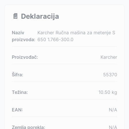
📄
Deklaracija
Naziv
Karcher Ručna mašina za metenje S
proizvoda:
650 1.766-300.0
Proizvođač:
Karcher
Šifra:
55370
Težina:
10.50
kg
EAN:
N/A
Zemlja porekla:
N/A