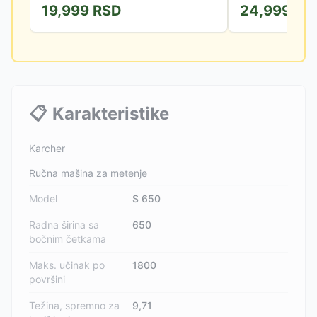
19,999
RSD
24,999
RS
📋
Karakteristike
Karcher
Ručna mašina za metenje
Model
S 650
Radna širina sa
650
bočnim četkama
Maks. učinak po
1800
površini
Težina, spremno za
9,71