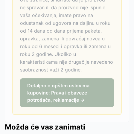
neispravan ili da proizvod nije ispunio
vaša očekivanja, imate pravo na
odustanak od ugovora na daljinu u roku
od 14 dana od dana prijema paketa,
opravka, zamena ili povraćaj novca u
roku od 6 meseci i opravka ili zamena u
roku 2 godine. Ukoliko u
karakteristikama nije drugačije navedeno
saobraznost važi 2 godine.
Detaljno o opštim uslovima
kupovine: Prava i obaveze
potrošača, reklamacije →
Možda će vas zanimati