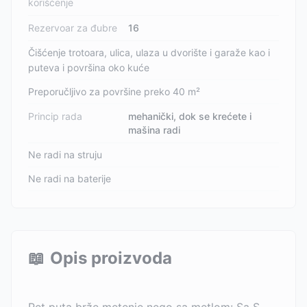
korišćenje
Rezervoar za đubre
16
Čišćenje trotoara, ulica, ulaza u dvorište i garaže kao i
puteva i površina oko kuće
Preporučljivo za površine preko 40 m²
Princip rada
mehanički, dok se krećete i
mašina radi
Ne radi na struju
Ne radi na baterije
📖
Opis proizvoda