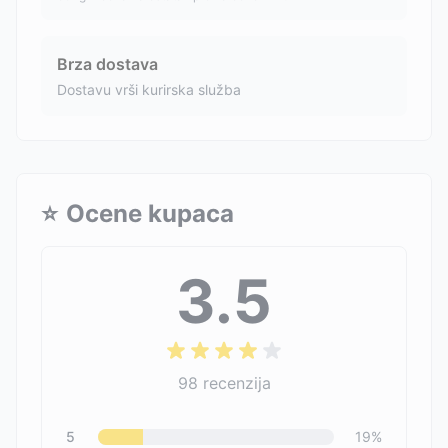
Brza dostava
Dostavu vrši kurirska služba
⭐
Ocene kupaca
3.5
98
recenzija
5
19
%