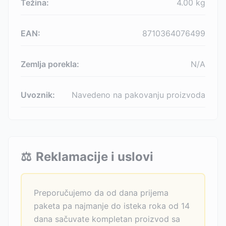
Težina:
4.00
kg
EAN:
8710364076499
Zemlja porekla:
N/A
Uvoznik:
Navedeno na pakovanju proizvoda
⚖️
Reklamacije i uslovi
Preporučujemo da od dana prijema
paketa pa najmanje do isteka roka od 14
dana sačuvate kompletan proizvod sa