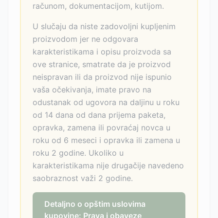
računom, dokumentacijom, kutijom.
U slučaju da niste zadovoljni kupljenim
proizvodom jer ne odgovara
karakteristikama i opisu proizvoda sa
ove stranice, smatrate da je proizvod
neispravan ili da proizvod nije ispunio
vaša očekivanja, imate pravo na
odustanak od ugovora na daljinu u roku
od 14 dana od dana prijema paketa,
opravka, zamena ili povraćaj novca u
roku od 6 meseci i opravka ili zamena u
roku 2 godine. Ukoliko u
karakteristikama nije drugačije navedeno
saobraznost važi 2 godine.
Detaljno o opštim uslovima
kupovine: Prava i obaveze