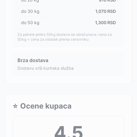
do
30
kg
1,070
RSD
do
50
kg
1,300
RSD
Za pakete preko 50kg dostava se obračunava: cena za
50kg + cena za ostatak prema cenovniku
Brza dostava
Dostavu vrši kurirska služba
⭐
Ocene kupaca
4.5