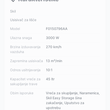
Skil
Usisivač za lišće
Model
F0150796AA
Ulazna snaga
3000 W
Brzina izduvavanja
270 km/h
vazduha
Zapremina usisivača
13 m³/min
Odnos usitnjavanja
10:1
Kapacitet vreće za
45 ltr
sakupljanje trave
Obim isporuke
Vreća za skupljanje, Naramenica,
Skil Easy Storage šina
zakačenje, Uputstvo za
upotrebu