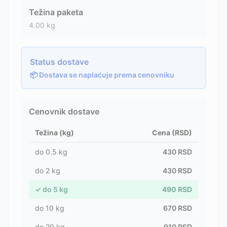
Težina paketa
4.00
kg
Status dostave
📦 Dostava se naplaćuje prema cenovniku
Cenovnik dostave
Težina (kg)
Cena (RSD)
do
0.5
kg
430
RSD
do
2
kg
430
RSD
✓
do
5
kg
490
RSD
do
10
kg
670
RSD
do
20
kg
910
RSD