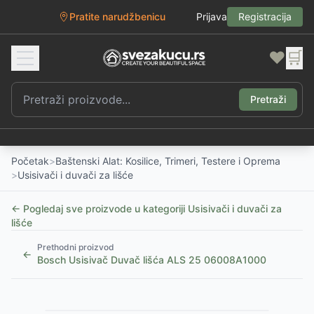
Pratite narudžbenicu
Prijava
Registracija
❤️
🛒
Pretraži
Početak
>
Baštenski Alat: Kosilice, Trimeri, Testere i Oprema
>
Usisivači i duvači za lišće
← Pogledaj sve proizvode u kategoriji
Usisivači i duvači za
lišće
Prethodni proizvod
←
Bosch Usisivač Duvač lišća ALS 25 06008A1000