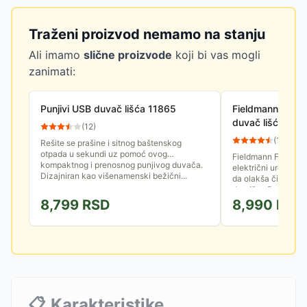
Traženi proizvod nemamo na stanju
Ali imamo
slične proizvode
koji bi vas mogli
zanimati:
Punjivi USB duvač lišća 11865
Fieldmann FZF 4
duvač lišća
(
12
)
(
12
)
Rešite se prašine i sitnog baštenskog
otpada u sekundi uz pomoć ovog
Fieldmann FZF 405
kompaktnog i prenosnog punjivog duvača.
električni uređaj za
Dizajniran kao višenamenski bežični...
da olakša čišćenje
dvorišta. Praktični a
8,799
RSD
8,990
RSD
📋
Karakteristike