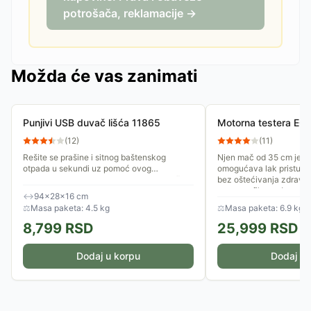
potrošača, reklamacije →
Možda će vas zanimati
Punjivi USB duvač lišća 11865
Motorna testera E
(
12
)
(
11
)
Rešite se prašine i sitnog baštenskog
Njen mač od 35 cm je id
otpada u sekundi uz pomoć ovog
omogućava lak pristup u
kompaktnog i prenosnog punjivog duvača.
bez oštećivanja zdravih 
Dizajniran kao višenamenski bežični...
opasno efikasna!
↔
94×28×16 cm
⚖
Masa paketa: 4.5 kg
⚖
Masa paketa: 6.9 kg
8,799
RSD
25,999
RSD
Dodaj u korpu
Dodaj u 