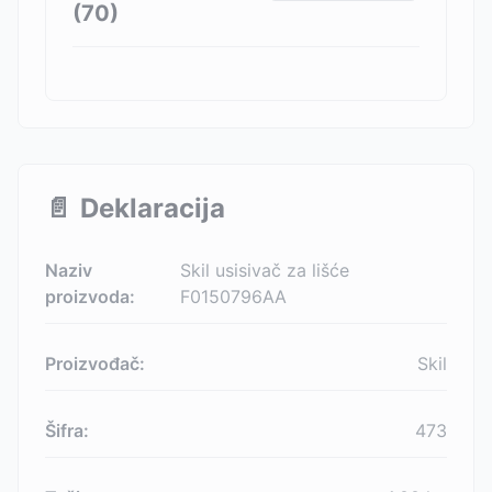
(
70
)
📄
Deklaracija
Naziv
Skil usisivač za lišće
proizvoda:
F0150796AA
Proizvođač:
Skil
Šifra:
473