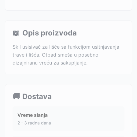
📖
Opis proizvoda
Skil usisivač za lišće sa funkcijom usitnjavanja
trave i lišća. Otpad smeša u posebno
dizajniranu vreću za sakupljanje.
🚚
Dostava
Vreme slanja
2 - 3 radna dana