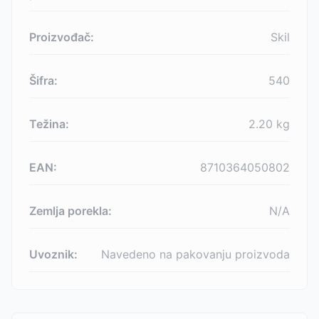
Proizvođač:
Skil
Šifra:
540
Težina:
2.20
kg
EAN:
8710364050802
Zemlja porekla:
N/A
Uvoznik:
Navedeno na pakovanju proizvoda