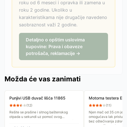
roku od 6 meseci i opravka ili zamena u
roku 2 godine. Ukoliko u
karakteristikama nije drugačije navedeno
saobraznost važi 2 godine.
Detaljno o opštim uslovima
kupovine: Prava i obaveze
potrošača, reklamacije →
Možda će vas zanimati
Punjivi USB duvač lišća 11865
Motorna testera E
(
12
)
(
11
)
Rešite se prašine i sitnog baštenskog
Njen mač od 35 cm je id
otpada u sekundi uz pomoć ovog
omogućava lak pristup u
kompaktnog i prenosnog punjivog duvača.
bez oštećivanja zdravih 
Dizajniran kao višenamenski bežični...
opasno efikasna!