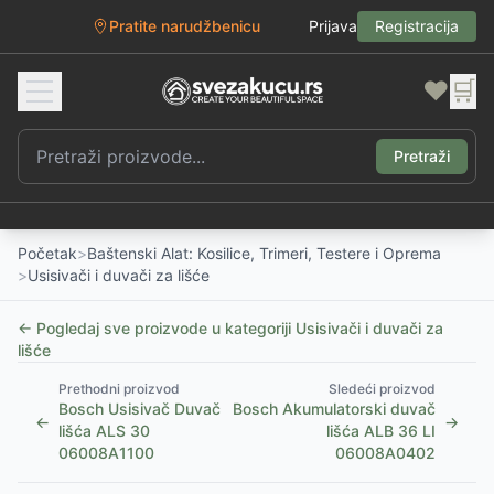
Pratite narudžbenicu
Prijava
Registracija
❤️
🛒
Pretraži
Početak
>
Baštenski Alat: Kosilice, Trimeri, Testere i Oprema
>
Usisivači i duvači za lišće
← Pogledaj sve proizvode u kategoriji
Usisivači i duvači za
lišće
Prethodni proizvod
Sledeći proizvod
Bosch Usisivač Duvač
Bosch Akumulatorski duvač
←
→
lišća ALS 30
lišća ALB 36 LI
06008A1100
06008A0402