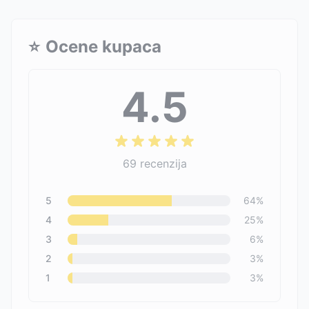
⭐
Ocene kupaca
4.5
69
recenzija
5
64
%
4
25
%
3
6
%
2
3
%
1
3
%