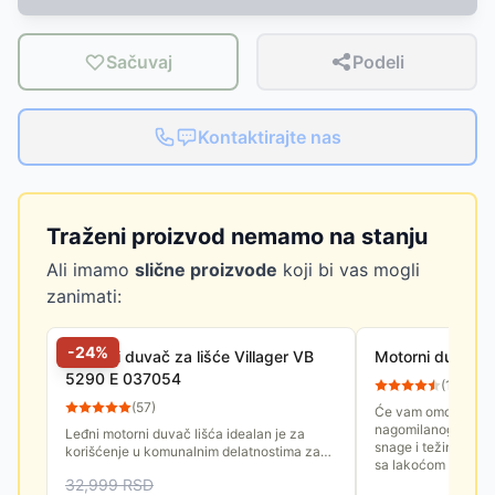
Sačuvaj
Podeli
Kontaktirajte nas
Traženi proizvod nemamo na stanju
Ali imamo
slične proizvode
koji bi vas mogli
zanimati:
-
24
%
Motorni duvač za lišće Villager VB
Motorni duvač l
5290 E 037054
(
11
)
(
57
)
Će vam omogućiti da
nagomilanog opalog
Leđni motorni duvač lišća idealan je za
snage i težine koji
korišćenje u komunalnim delatnostima za
sa lakoćom rukovanj
čišćenje ulica, travnjaka, parkova, sportskih
32,999
RSD
terena...