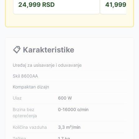
24,999
RSD
41,999
RS
📋
Karakteristike
Uređaj za usisavanje i oduvavanje
Skil 8600AA
Kompaktan dizajn
Ulaz
600 W
Brzina bez
0-16000 o/min
opterećenja
Količina vazduha
3,3 m³/min
Težina
1,7 kg