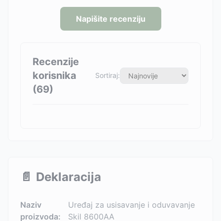
Napišite recenziju
Recenzije
korisnika
Sortiraj:
(
69
)
📄
Deklaracija
Naziv
Uređaj za usisavanje i oduvavanje
proizvoda:
Skil 8600AA