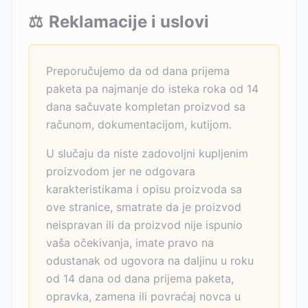
⚖️
Reklamacije i uslovi
Preporučujemo da od dana prijema
paketa pa najmanje do isteka roka od 14
dana sačuvate kompletan proizvod sa
računom, dokumentacijom, kutijom.
U slučaju da niste zadovoljni kupljenim
proizvodom jer ne odgovara
karakteristikama i opisu proizvoda sa
ove stranice, smatrate da je proizvod
neispravan ili da proizvod nije ispunio
vaša očekivanja, imate pravo na
odustanak od ugovora na daljinu u roku
od 14 dana od dana prijema paketa,
opravka, zamena ili povraćaj novca u