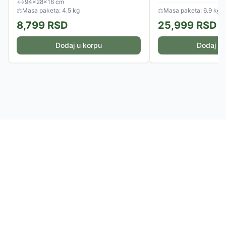
↔
94×28×16 cm
⚖
Masa paketa: 4.5 kg
⚖
Masa paketa: 6.9 kg
8,799
RSD
25,999
RSD
Dodaj u korpu
Dodaj u 