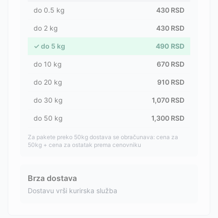
do
0.5
kg
430
RSD
do
2
kg
430
RSD
✓
do
5
kg
490
RSD
do
10
kg
670
RSD
do
20
kg
910
RSD
do
30
kg
1,070
RSD
do
50
kg
1,300
RSD
Za pakete preko 50kg dostava se obračunava: cena za
50kg + cena za ostatak prema cenovniku
Brza dostava
Dostavu vrši kurirska služba