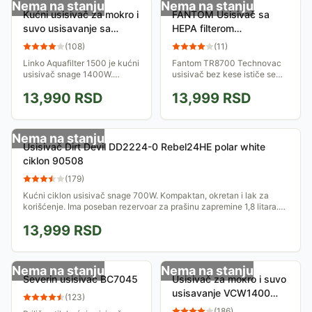
Nema na stanju
Nema na stanju
Kućni usisivač za mokro i
FANTOM Usisivač sa
suvo usisavanje sa
HEPA filterom
vodeniim filterom Linko
TECHNOVAC TR 8700
(
108
)
(
11
)
Aquafilter 1500
Linko Aquafilter 1500 je kućni
Fantom TR8700 Technovac
usisivač snage 1400W.
usisivač bez kese ističe se
Predviđen je za suvo i mokro
svojim mogućnostima
13,990
RSD
13,999
RSD
usisavanje.
usisavanja i lakoćom
korišćenja, pružajući uspešne
performanse čišćenja u...
Nema na stanju
Usisivač Dirt Devil DD2224-0 Rebel24HE polar white
ciklon 90508
(
179
)
Kućni ciklon usisivač snage 700W. Kompaktan, okretan i lak za
korišćenje. Ima poseban rezervoar za prašinu zapremine 1,8 litara.
Četka je podesiva za...
13,999
RSD
Nema na stanju
Nema na stanju
Severin usisivač BC7045
Usisivač za mokro i suvo
usisavanje VCW1400
(
123
)
150100130
(
186
)