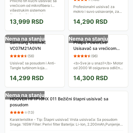
Prilično tih kućni usisivač sa
vrećicom od mikrofibera i
Profesionalni usisivač za
višestrukim sistemom
mokro i suvo usisavanje, za
filtracije. Obezbeđuje
usisavanje prašine, čvrstih
nesmetan rad u krugu od 9
13,999
RSD
14,290
RSD
tela i nezapaljivih tečnosti,
metara od mesta...
zapremina INOX kanistera
za...
Nema na stanju
Nema na stanju
Samsung Usisivač
Philips PowerLife
VC07M21A0VN
Usisavač sa vrećicom
FC8454/01
(
56
)
(
96
)
Usisivač sa posudom i Anti-
<b>Sve je u snazi!</b> Motor
Tangle turbinom koja
od 2000 W osigurava odlične
obezbeđuje da ne dođe do
rezultate čišćenja. Sjajni
14,299
RSD
14,300
RSD
zapušenja. Snaga: 700W sa
rezultati čišćenja na svim
kontrolom na kućištu. Usisna
vrstama podova uz usisavač
sanga: 180W.
PowerLife...
Nema na stanju
HOOVER HF1P10HX 011 Bežični štapni usisivač sa
posudom
(
13
)
Karakteristike - Tip: Štapni usisivač Vrsta usisivača: Sa posudom
Snaga: 165W Filter: Perivi filter Baterija: Li-Ion, 2.200mAh,Punjenje
do 5...