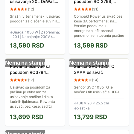
usisavanje 20L DeWalt
posudom RO 3799,
DXV20P
750W
(
12
)
(
31
)
Snažni višenamenski usisivač
Compakt Power usisivač bez
pogodan za čišćenje suvih ili
kese 3A performansi: na
mokrih površina. Snaga
čvrstim podovima, u
motora je 1050W. Može se
energetskoj efikasnosti i
◈
Snaga: 1050 W | Zapremina:
koristiti u domaćinstvu,
ponovnom emitovanju prašine
20 l | Napajanje: 230V /
radionici,...
50Hz
13,590
RSD
13,599
RSD
Nema na stanju
Nema na stanju
Rowenta usisivač sa
Sencor SVC 1035TQ
posudom RO3784
3AAA usisivač
usisavač, 750w
(
17
)
(
14
)
Usisivač sa posudom za
Sencor SVC 1035TQ je
prašinu je efikasan za
moćan i tih usisivač s HEPA
usisavanje prašine i dlaka
filterom. Ciklonska
kućnih ljubimaca. Rowenta
tehnologija osigurava snažno
↔
38 × 28 × 25.5 cm
usisvač, bez kese, sadrži
usisavanje, a teleskopska cev
◈
plastika
unapređeni MonoCyclonic...
prilagodbu visini...
13,699
RSD
13,799
RSD