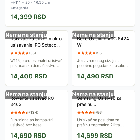
↔
111 × 25 × 16.35 cm
◈
magenta
14,399
RSD
Nema na stanju
Nema na stanju
Usisivač za suvo i mokro
Beko Usisivač VCC 6424
usisavanje IPC Soteco
WI
W115
(
55
)
(
55
)
W115 je profesionalni usisivač
Je savremenog dizajna,
prikladan za domaćinstvo.
posebno pogodan za osobe
Služi za suvo i mokro
sklone alergijama
14,400
RSD
14,490
RSD
usisavanje. Ima veliki
zahvaljujući Hepa Filteru H12.
rezervoar zapremine 21 litar.
Snaga motora ovog usisivača
je 2400W
Nema na stanju
Nema na stanju
Rowenta usisivač RO
Samsung Usisivač za
3463
prašinu
VC07M3110VB/GE
(
134
)
(
56
)
Funkcionalan kompaktni
Usisivač sa posudom za
usisivač bez kese,
prašinu zapremine 2 litra.
jednostavan za upotrebu,
Snaga usisavanja je 190W.
14,690
RSD
14,699
RSD
prenošenje i odlaganje.
Zahavljujući potrošnji energije
od samo 700W pripada