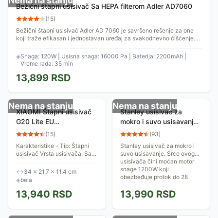
Nema na stanju
Bežični štapni usisivač Sa HEPA filterom Adler AD7060
(
15
)
Bežični štapni usisivač Adler AD 7060 je savršeno rešenje za one
koji traže efikasan i jednostavan uređaj za svakodnevno čišćenje.
Sa svojim...
◈
Snaga: 120W | Usisna snaga: 16000 Pa | Baterija: 2200mAh |
Vreme rada: 35 min
13,899
RSD
Nema na stanju
Nema na stanju
XIAOMI Štapni usisivač
Stanley usisivač za
G20 Lite EU
mokro i suvo usisavanje
(BHR8195EU)
SX20P
(
15
)
(
93
)
Karakteristike - Tip: Štapni
Stanley usisivač za mokro i
usisivač Vrsta usisivača: Sa
suvo usisavanje. Srce ovog
posudom Snaga: 215W Usisna
usisivača čini moćan motor
snaga: 18.000Pa Filter: 5-
snage 1200W koji
↔
34 × 21.7 × 11.4 cm
stepena filtracija Baterija: Do
obezbeđuje protok do 28
◈
bela
45min...
litara vazduha u sekundi.
13,940
RSD
13,990
RSD