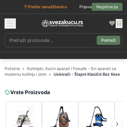
Pratite narudžbenicu
Prijava
Registracija
❤️
🛒
Pretraži
Početna
>
Kuhinjski, Kućni aparati i Posuđe - Svi aparati za
modernu kuhinju i dom
>
Usisivači - Štapni Klasični Bez Kese
Vrste Proizvoda