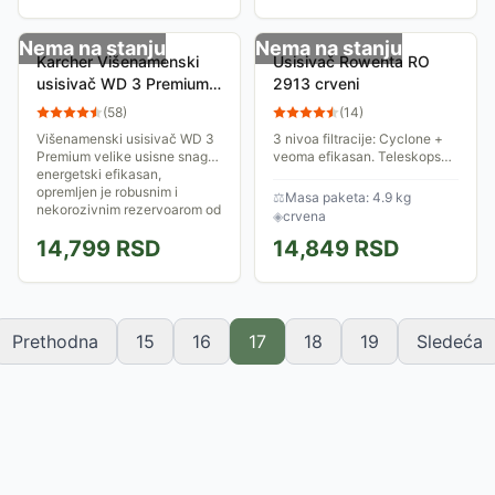
energetskoj klasi A.
Nema na stanju
Nema na stanju
Karcher Višenamenski
Usisivač Rowenta RO
usisivač WD 3 Premium
2913 crveni
1.629-840.0
(
58
)
(
14
)
Višenamenski usisivač WD 3
3 nivoa filtracije: Cyclone +
Premium velike usisne snage,
veoma efikasan. Teleskopska
energetski efikasan,
metalna cev + XL sa cetkom.
opremljen je robusnim i
Dodatak 2 u 1 za uske otvore
⚖
Masa paketa: 4.9 kg
nekorozivnim rezervoarom od
◈
crvena
17 l i patronskim...
14,799
RSD
14,849
RSD
Prethodna
15
16
17
18
19
Sledeća