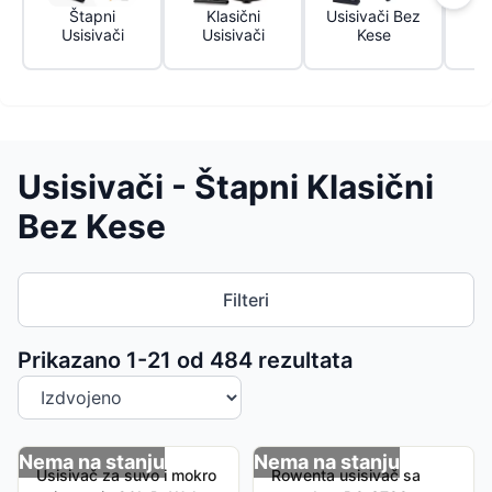
Štapni
Klasični
Usisivači Bez
Z
Usisivači
Usisivači
Kese
Usisivači - Štapni Klasični
Bez Kese
Filteri
Sortiranje proizvoda
Prikazano 1-
21
od
484
rezultata
Nema na stanju
Nema na stanju
Usisivač za suvo i mokro
Rowenta usisivač sa