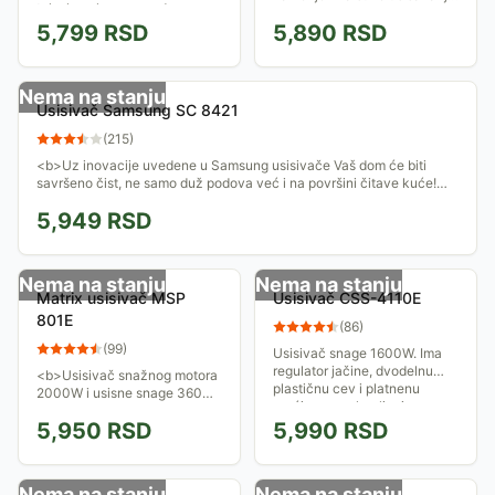
teleskopsku cev sa dva
Ima metalnu, teleskopsku
nastavka za usisavanje,
5,799
RSD
5,890
RSD
cev, automatsko
petostepeni sistem filtriranja
namotavanje kabla i
i...
potenciometar - za kontrolu...
Nema na stanju
Usisivač Samsung SC 8421
(
215
)
<b>Uz inovacije uvedene u Samsung usisivače Vaš dom će biti
savršeno čist, ne samo duž podova već i na površini čitave kuće!
</b>
5,949
RSD
Nema na stanju
Nema na stanju
Matrix usisivač MSP
Usisivač CSS-4110E
801E
(
86
)
(
99
)
Usisivač snage 1600W. Ima
regulator jačine, dvodelnu
<b>Usisivač snažnog motora
plastičnu cev i platnenu
2000W i usisne snage 360W,
vrećicu za sakupljanje
daljinsko upravljanje, 2 HEPA
prašine.
5,950
RSD
5,990
RSD
filtera, 3 komada dopunskog
pribora za čišćenje ...</b>
Nema na stanju
Nema na stanju