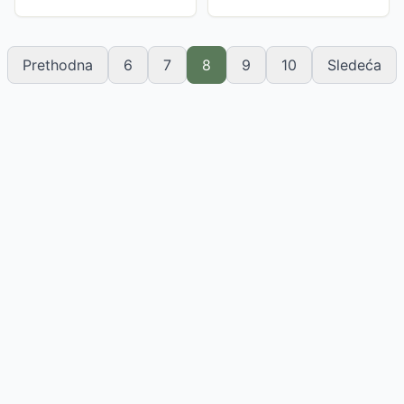
opremljen. Meki start, tihi rad i
opremljen. Meki start, tihi rad i
elektronsku regulaciju...
elektronsku regulaciju...
Prethodna
6
7
8
9
10
Sledeća