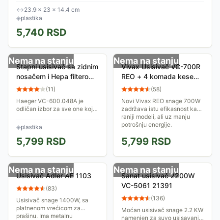
↔
23.9 × 23 × 14.4 cm
◈
plastika
5,740
RSD
Nema na stanju
Nema na stanju
Štapni usisivač sa zidnim
Vivax Usisivač VC-700R
nosačem i Hepa filterom
REO + 4 komada kese
Haeger VC-600.048A
jednokratne
(
11
)
(
58
)
Haeger VC-600.048A je
Novi Vivax REO snage 700W
odličan izbor za sve one koji
zadržava istu efikasnost kao i
traže praktičan, efikasan i
raniji modeli, ali uz manju
jednostavan za upotrebu
potrošnju energije.
◈
plastika
štapni usisivač. Njegove
5,799
RSD
5,799
RSD
brojne funkcije i...
Nema na stanju
Nema na stanju
Usisivač Adler AE 1103
Sanat usisivač 2200W
VC-5061 21391
(
83
)
(
136
)
Usisivač snage 1400W, sa
platnenom vrećicom za
Moćan usisivač snage 2.2 KW
prašinu. Ima metalnu
namenjen za suvo usisavanje.