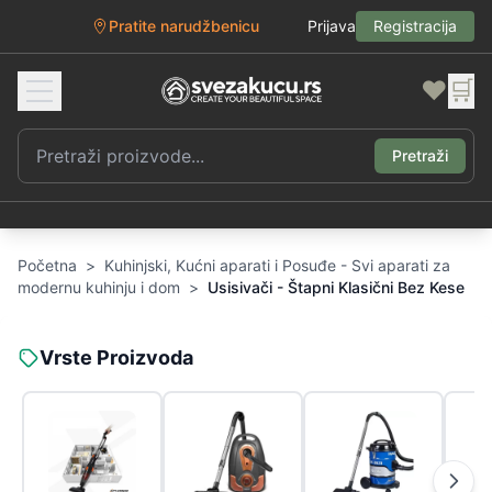
Pratite narudžbenicu
Prijava
Registracija
❤️
🛒
Pretraži
Početna
>
Kuhinjski, Kućni aparati i Posuđe - Svi aparati za
modernu kuhinju i dom
>
Usisivači - Štapni Klasični Bez Kese
Vrste Proizvoda