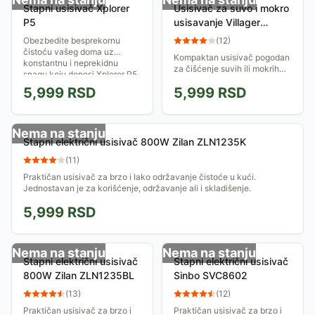
Štapni usisivač Xplorer
Usisivač za suvo i mokro
P5
usisavanje Villager
VillyVac 10 HU
Obezbedite besprekornu
(
12
)
čistoću vašeg doma uz
Kompaktan usisivač pogodan
konstantnu i neprekidnu
za čišćenje suvih ili mokrih
snagu koju donosi Xplorer P5
površina. Zahvaljujući
štapni usisivač sa kablom. Sa
5,999
RSD
5,999
RSD
točkićima lako se pomera na
lakoćom se...
potrebno mesto. Zapremina
posude ovog...
Nema na stanju
Štapni električni usisivač 800W Zilan ZLN1235K
(
11
)
Praktičan usisivač za brzo i lako održavanje čistoće u kući.
Jednostavan je za korišćenje, održavanje ali i skladišenje.
5,999
RSD
Nema na stanju
Nema na stanju
Štapni električni usisivač
Štapni električni usisivač
800W Zilan ZLN1235BL
Sinbo SVC8602
(
13
)
(
12
)
Praktičan usisivač za brzo i
Praktičan usisivač za brzo i