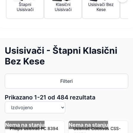
Štapni
Klasični
Usisivači Bez
Z
Usisivači
Usisivači
Kese
Usisivači - Štapni Klasični
Bez Kese
Filteri
Sortiranje proizvoda
Prikazano 1-
21
od
484
rezultata
Nema na stanju
Nema na stanju
Philips usisivač FC 8394
Usisivač Colossus CSS-