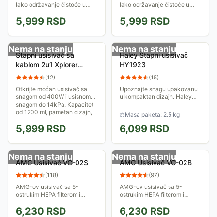
lako održavanje čistoće u
lako održavanje čistoće u
kući. Jednostavan je za
kući. Usisivač Sinbo
5,999
RSD
5,999
RSD
korišćenje, održavanje ali i
SVC8602 radi veoma tiho,
skladišenje.
nivo buke motora je svega
62db. Poseduje filter...
Nema na stanju
Nema na stanju
Štapni usisivač sa
Haley Štapni usisivač
kablom 2u1 Xplorer
HY1923
Redkey P5
(
12
)
(
15
)
Otkrijte moćan usisivač sa
Upoznajte snagu upakovanu
snagom od 400W i usisnom
u kompaktan dizajn. Haley
snagom do 14kPa. Kapacitet
HY-1923 je štapni usisivač
od 1200 ml, pametan dizajn,
koji briše granicu između
⚖
Masa paketa: 2.5 kg
višestruki filteri, i dodatne
laganih kućnih aparata i
5,999
RSD
6,099
RSD
četke...
snažnih usisivača....
Nema na stanju
Nema na stanju
AMG Usisivač VC-02S
AMG Usisivač VC-02B
(
118
)
(
97
)
AMG-ov usisivač sa 5-
AMG-ov usisivač sa 5-
ostrukim HEPA filterom i
ostrukim HEPA filterom i
kapacitetom posude za
kapacitetom posude za
6,230
RSD
6,230
RSD
prašinu 3l. Standardno
prašinu 3l. Standardno