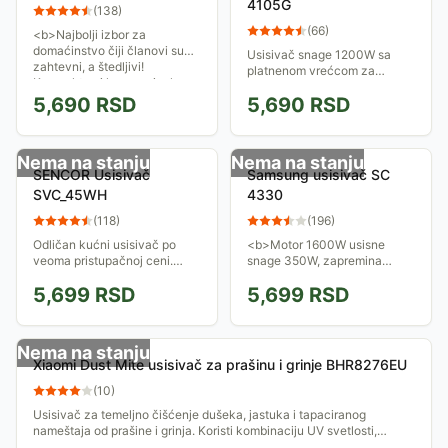
4105G
(
138
)
(
66
)
<b>Najbolji izbor za
domaćinstvo čiji članovi su
Usisivač snage 1200W sa
zahtevni, a štedljivi!
platnenom vrećcom za
Kompaktan i lagan, a ipak
prašinu zapremine 1.5 lit.
snažan i efikasan! Privlačan i
5,690
RSD
5,690
RSD
Usisna snaga ovog usisivača
karakterističan...
je 140W.
Nema na stanju
Nema na stanju
SENCOR Usisivač
Samsung usisivač SC
SVC_45WH
4330
(
118
)
(
196
)
Odličan kućni usisivač po
<b>Motor 1600W usisne
veoma pristupačnoj ceni.
snage 350W, zapremina
Koristi papirnu kesu za
posude 1.3 l, automatsko
5,699
RSD
5,699
RSD
prašinu i ima snagu 1400W.
namotavanje kabla ...</b>
Poseduje termostat za
pregrevanje motora,...
Nema na stanju
Xiaomi Dust Mite usisivač za prašinu i grinje BHR8276EU
(
10
)
Usisivač za temeljno čišćenje dušeka, jastuka i tapaciranog
nameštaja od prašine i grinja. Koristi kombinaciju UV svetlosti,
snažnog usisavanja i...