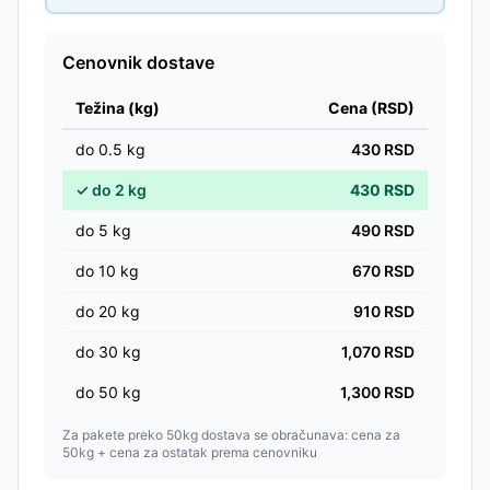
Cenovnik dostave
Težina (kg)
Cena (RSD)
do
0.5
kg
430
RSD
✓
do
2
kg
430
RSD
do
5
kg
490
RSD
do
10
kg
670
RSD
do
20
kg
910
RSD
do
30
kg
1,070
RSD
do
50
kg
1,300
RSD
Za pakete preko 50kg dostava se obračunava: cena za
50kg + cena za ostatak prema cenovniku