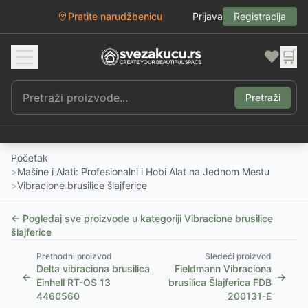
Pratite narudžbenicu
Prijava
Registracija
❤️
🛒
Pretraži
Početak
>
Mašine i Alati: Profesionalni i Hobi Alat na Jednom Mestu
>
Vibracione brusilice šlajferice
← Pogledaj sve proizvode u kategoriji
Vibracione brusilice
šlajferice
Prethodni proizvod
Sledeći proizvod
Delta vibraciona brusilica
Fieldmann Vibraciona
←
→
Einhell RT-OS 13
brusilica Šlajferica FDB
4460560
200131-E