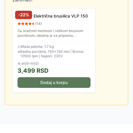
-
22
%
VIllager Električna brusilica VLP 150
(
14
)
Sa snažnim motorom i velikom brusnom
površinom, idealna je za pripremu
nameštaja, vrata i drugih velikih površina za
farbanje ili lakiranje,...
⚖
Masa paketa: 1.7 kg
◈
Radna površina: 150×150 mm | Brzina:
12500 rpm | Napon: 230V
4,499
RSD
3,499
RSD
Dodaj u korpu