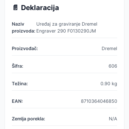
📄
Deklaracija
Naziv
Uređaj za graviranje Dremel
proizvoda:
Engraver 290 F0130290JM
Proizvođač:
Dremel
Šifra:
606
Težina:
0.90
kg
EAN:
8710364046850
Zemlja porekla:
N/A