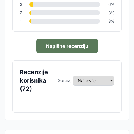
3
6
%
2
3
%
1
3
%
Napišite recenziju
Recenzije
korisnika
Sortiraj:
(
72
)