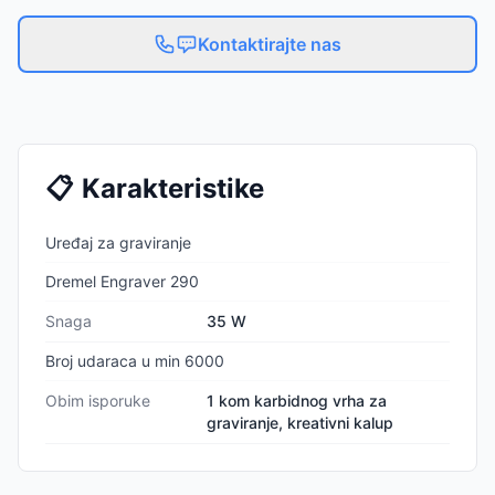
Kontaktirajte nas
📋
Karakteristike
Uređaj za graviranje
Dremel Engraver 290
Snaga
35 W
Broj udaraca u min 6000
Obim isporuke
1 kom karbidnog vrha za
graviranje, kreativni kalup