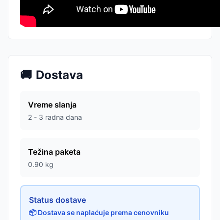
🚚
Dostava
Vreme slanja
2 - 3 radna dana
Težina paketa
0.90
kg
Status dostave
📦 Dostava se naplaćuje prema cenovniku