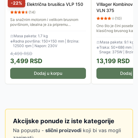
-
22
%
VIllager Električna brusilica VLP 150
VIllager Kombinovana
VLN 375
(
14
)
(
10
)
Sa snažnim motorom i velikom brusnom
površinom, idealna je za pripremu
Ono što je čini posebno
nameštaja, vrata i drugih velikih površina za
klasičnog brusnog kamen
farbanje ili lakiranje,...
Ima ugrađenu LED lampu
⚖
Masa paketa: 1.7 kg
vratu i uveličavajuće sta
◈
Radna površina: 150×150 mm | Brzina:
⚖
Masa paketa: 9.1 kg
12500 rpm | Napon: 230V
◈
Traka: 50×686 mm | Di
Snaga: 375W | Brzina:
4,499
RSD
3,499
RSD
13,199
RSD
Dodaj u korpu
Dodaj u 
Akcijske ponude iz iste kategorije
Na popustu -
slični proizvodi
koji bi vas mogli
zanimati: