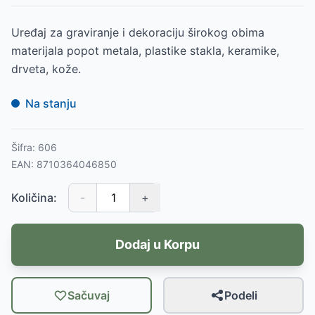
Uređaj za graviranje i dekoraciju širokog obima
materijala popot metala, plastike stakla, keramike,
drveta, kože.
Na stanju
Šifra:
606
EAN:
8710364046850
Količina:
-
+
Dodaj u Korpu
Sačuvaj
Podeli