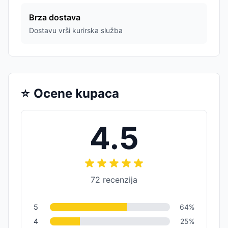
Brza dostava
Dostavu vrši kurirska služba
⭐
Ocene kupaca
4.5
72
recenzija
5
64
%
4
25
%