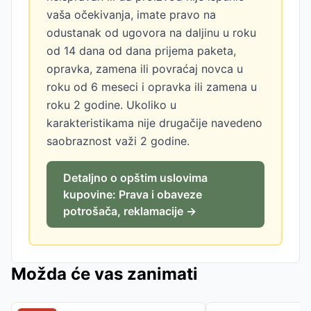
vaša očekivanja, imate pravo na
odustanak od ugovora na daljinu u roku
od 14 dana od dana prijema paketa,
opravka, zamena ili povraćaj novca u
roku od 6 meseci i opravka ili zamena u
roku 2 godine. Ukoliko u
karakteristikama nije drugačije navedeno
saobraznost važi 2 godine.
Detaljno o opštim uslovima
kupovine: Prava i obaveze
potrošača, reklamacije →
Možda će vas zanimati