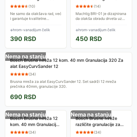
(
10
)
(
14
)
Ne samo da olakšava rad, već
Machtig BRI-01 je dizajnirana
i garantuje kvalitetne
da olakša obradu drveta uz
rezultate svaki put. Bez
minimalan napor i maksimalnu
obzira na tip projekta,
preciznost. Bez obzira na to
◈
hrom-vanadijum čelik
◈
hrom-vanadijum čelik
Machtig BRI-03 će zadovoljiti
da li radite na velikim
390
RSD
450
RSD
sve vaše potrebe...
projektima...
Nema na stanju
Bosch Brusna mreža 12 kom. 40 mm Granulacija 320 Za
alat EasyCurvSander 12
(
34
)
Brusna mreža za alat EasyCurvSander 12. Set sadrži 12 mreža
prečnika 40mm, granulacije 320.
690
RSD
Nema na stanju
Nema na stanju
Bosch Brusna mreža 12
Bosch Brusne mreže
kom. 40 mm Granulacija
različite granulacije za
80 Za alat
alat EasyCurvSander 12
(
34
)
(
34
)
EasyCurvSander 12
18 kom. 40 mm