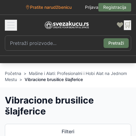
Pratite narudžbenicu
Prijava
Registracija
❤️
🛒
Pretraži
Početna
>
Mašine i Alati: Profesionalni i Hobi Alat na Jednom
Mestu
>
Vibracione brusilice šlajferice
Vibracione brusilice
šlajferice
Filteri