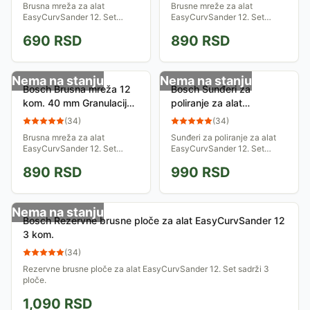
Brusna mreža za alat
Brusne mreže za alat
EasyCurvSander 12. Set
EasyCurvSander 12. Set
sadrži 12 mreža prečnika
sadrži 18 mreža prečnika
690
RSD
890
RSD
40mm, granulacije 80.
40mm, granulacije 80, 180 i
320.
Nema na stanju
Nema na stanju
Bosch Brusna mreža 12
Bosch Sunđeri za
kom. 40 mm Granulacija
poliranje za alat
180 Za alat
EasyCurvSander 12 6
(
34
)
(
34
)
EasyCurvSander 12
kom. 40 mm
Brusna mreža za alat
Sunđeri za poliranje za alat
EasyCurvSander 12. Set
EasyCurvSander 12. Set
sadrži 12 mreža prečnika
sadrži 6 sunđera prečnika
890
RSD
990
RSD
40mm, granulacije 180.
40mm.
Nema na stanju
Bosch Rezervne brusne ploče za alat EasyCurvSander 12
3 kom.
(
34
)
Rezervne brusne ploče za alat EasyCurvSander 12. Set sadrži 3
ploče.
1,090
RSD