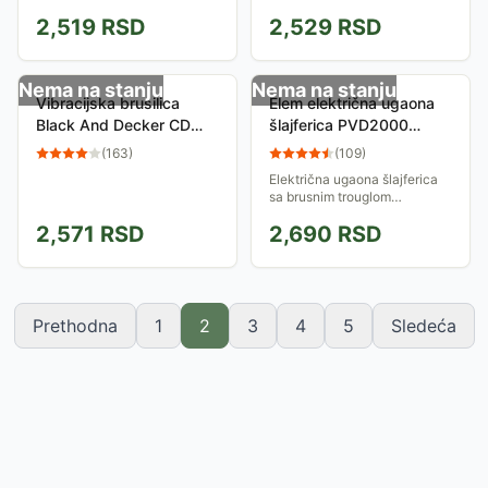
drveta, keramike i još mnogo
2,519
RSD
2,529
RSD
drugih materijala.
Nema na stanju
Nema na stanju
Vibracijska brusilica
Elem električna ugaona
Black And Decker CD
šlajferica PVD2000
400
7584672959/2
(
163
)
(
109
)
Električna ugaona šlajferica
sa brusnim trouglom
dimenzija 90x90x90mm.
2,571
RSD
2,690
RSD
Motor snage 180W postiže i
do 10.000 obrtaja u minuti.
Prethodna
1
2
3
4
5
Sledeća