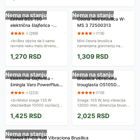
Nema na stanju
Nema na stanju
Einhell BSS 150
Čeona mini brusilica W-
električna šlajferica -
MS 3 72500313
šmirgla (44.604.90)
(
269
)
(
118
)
<b>Bez obzira da li samo
Mini čeona brusilica
ravnate neku malu drvenu
namenjena graviranju na
površinu ili šmirglate vrata
različitim tipovima
1,270
RSD
1,309
RSD
Einhell BSS 150 je odlična
materijala.Isporuka sa
alatka naročito za amatere.
šablonima i nastavcima
Motor snage 150...
Nema na stanju
Nema na stanju
Električna šlajferica -
Brusilica vibraciona
šmirgla Varo PowerPlus
trouglasta OS105D
POW 4010
130200040
(
223
)
(
119
)
<b>Motor snage 135 W
Snaga: 105 W, broj vibracija:
obezbeđuje 10000 oscilacija
12000 /min, dimenzija brusne
u minuti.Brusna površina je
ploče: 140 x 140 x 80 mm
1,425
RSD
2,025
RSD
dužine 187 a širine 90 mm.
</b>
Nema na stanju
Einhell BT-OS 150 Vibraciona Brusilica