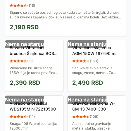
(
118
)
Sigurno se sećate poslednjeg puta kada ste nešto šmirglali, dlanovi
su bili krvavi i zapaljeni dok su vas mišići danima boleli. Bez obzira
da li samo...
2,190
RSD
Nema na stanju
Nema na stanju
Bavaria Vibraciona
Vibraciona šlajferica
brusilica Šlajferica BOS
AGM 150W 187x90 mm
150/2 4460591
012761
(
59
)
(
150
)
Vibraciona brusilica snage
Sačuvajte svoje zdravlje,
135W, čija je radna površina
snagu, vreme, nerve... Za
187x90mm. Priključuje se na
šmirglanje od sada možete
2,390
RSD
2,490
RSD
standardnu električnu mrežu.
koristiti ovu vibracionu
šlajfericu po vrlo prihvatljivoj
ceni, čija je...
Nema na stanju
Nema na stanju
Vibraciona brusilica
Gravirka električna W-
WDS105Mini 72210500
GM 13 74001330
(
111
)
(
105
)
Snaga: 105 W, broj oscilacija:
Alat za trajno graviranje
12000 /min
metala, stakla, plastike,