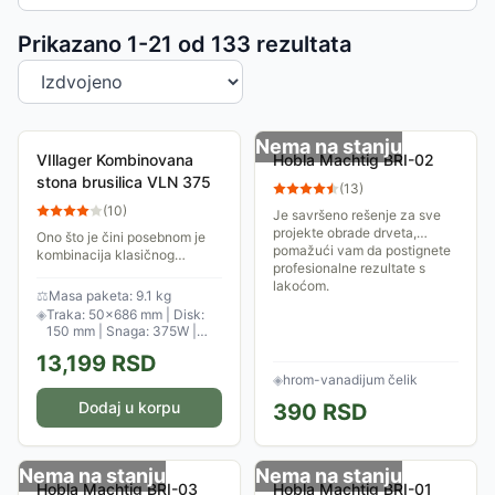
Sortiranje proizvoda
Prikazano 1-
21
od
133
rezultata
Nema na stanju
VIllager Kombinovana
Hobla Machtig BRI-02
stona brusilica VLN 375
(
13
)
(
10
)
Je savršeno rešenje za sve
projekte obrade drveta,
Ono što je čini posebnom je
pomažući vam da postignete
kombinacija klasičnog
profesionalne rezultate s
brusnog kamena i brusne
lakoćom.
trake. Ima ugrađenu LED
⚖
Masa paketa: 9.1 kg
lampu na fleksibilnom vratu i
◈
Traka: 50×686 mm | Disk:
uveličavajuće staklo...
150 mm | Snaga: 375W |
Brzina: 2850 rpm
13,199
RSD
◈
hrom-vanadijum čelik
Dodaj u korpu
390
RSD
Nema na stanju
Nema na stanju
Hobla Machtig BRI-03
Hobla Machtig BRI-01