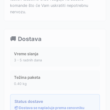
komande što će Vam uskratiti nepotrebnu
nervozu.
🚚
Dostava
Vreme slanja
3 - 5 radnih dana
Težina paketa
0.40
kg
Status dostave
📦 Dostava se naplaćuje prema cenovniku