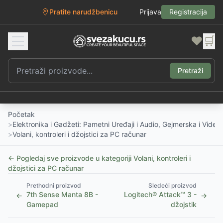
Pratite narudžbenicu
Prijava
Registracija
❤️
🛒
Pretraži
Početak
>
Elektronika i Gadžeti: Pametni Uređaji i Audio, Gejmerska i Vide
>
Volani, kontroleri i džojstici za PC računar
← Pogledaj sve proizvode u kategoriji
Volani, kontroleri i
džojstici za PC računar
Prethodni proizvod
Sledeći proizvod
7th Sense Manta 8B -
Logitech® Attack™ 3 -
←
→
Gamepad
džojstik