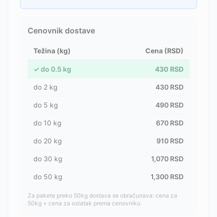
Cenovnik dostave
Težina (kg)
Cena (RSD)
✓
do
0.5
kg
430
RSD
do
2
kg
430
RSD
do
5
kg
490
RSD
do
10
kg
670
RSD
do
20
kg
910
RSD
do
30
kg
1,070
RSD
do
50
kg
1,300
RSD
Za pakete preko 50kg dostava se obračunava: cena za
50kg + cena za ostatak prema cenovniku