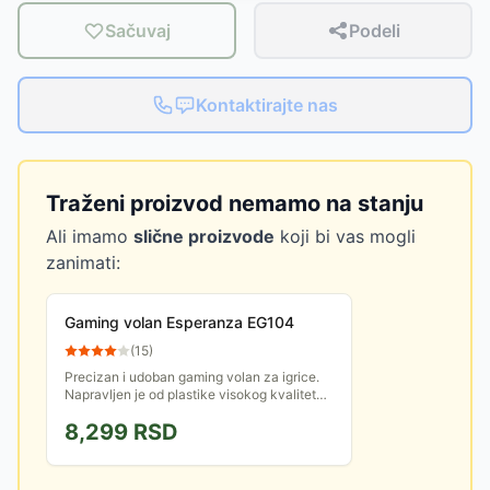
Sačuvaj
Podeli
Kontaktirajte nas
Traženi proizvod nemamo na stanju
Ali imamo
slične proizvode
koji bi vas mogli
zanimati:
Gaming volan Esperanza EG104
(
15
)
Precizan i udoban gaming volan za igrice.
Napravljen je od plastike visokog kvaliteta.
Stvara prijatan osećaj tokom vožnje uz
8,299
RSD
snažnu vibraciju i...