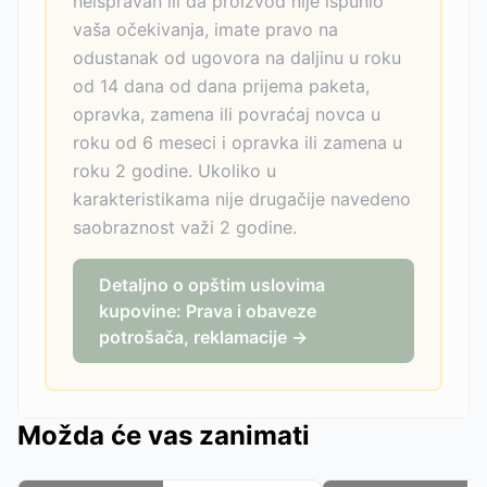
neispravan ili da proizvod nije ispunio
vaša očekivanja, imate pravo na
odustanak od ugovora na daljinu u roku
od 14 dana od dana prijema paketa,
opravka, zamena ili povraćaj novca u
roku od 6 meseci i opravka ili zamena u
roku 2 godine. Ukoliko u
karakteristikama nije drugačije navedeno
saobraznost važi 2 godine.
Detaljno o opštim uslovima
kupovine: Prava i obaveze
potrošača, reklamacije →
Možda će vas zanimati