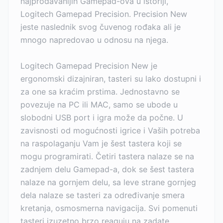
najprodavanijih Gamepad-ova u istoriji,
Logitech Gamepad Precision. Precision New
jeste naslednik svog čuvenog rođaka ali je
mnogo napredovao u odnosu na njega.
Logitech Gamepad Precision New je
ergonomski dizajniran, tasteri su lako dostupni i
za one sa kraćim prstima. Jednostavno se
povezuje na PC ili MAC, samo se ubode u
slobodni USB port i igra može da počne. U
zavisnosti od mogućnosti igrice i Vaših potreba
na raspolaganju Vam je šest tastera koji se
mogu programirati. Četiri tastera nalaze se na
zadnjem delu Gamepad-a, dok se šest tastera
nalaze na gornjem delu, sa leve strane gornjeg
dela nalaze se tasteri za određivanje smera
kretanja, osmosmerna navigacija. Svi pomenuti
tasteri izuzetno brzo reaguju na zadate