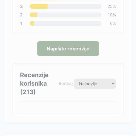
3
25
%
2
10
%
1
6
%
Napišite recenziju
Recenzije
korisnika
Sortiraj:
(
213
)