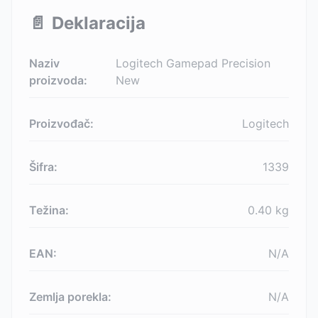
📄
Deklaracija
Naziv
Logitech Gamepad Precision
proizvoda:
New
Proizvođač:
Logitech
Šifra:
1339
Težina:
0.40
kg
EAN:
N/A
Zemlja porekla:
N/A