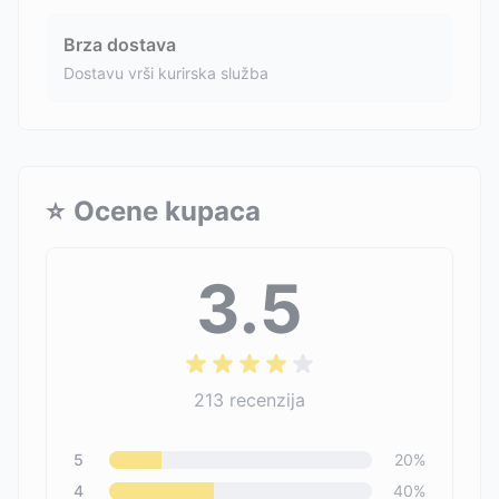
Brza dostava
Dostavu vrši kurirska služba
⭐
Ocene kupaca
3.5
213
recenzija
5
20
%
4
40
%