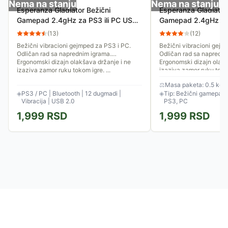
Nema na stanju
Nema na stanju
Esperanza Gladiator Bežični
Esperanza Gladiator
Gamepad 2.4gHz za PS3 ili PC USB
Gamepad 2.4gHz za 
EGG108G
EGG108W
(
13
)
(
12
)
Bežični vibracioni gejmped za PS3 i PC.
Bežični vibracioni gejm
Odličan rad sa naprednim igrama.
Odličan rad sa napredni
Ergonomski dizajn olakšava držanje i ne
Ergonomski dizajn olakš
izaziva zamor ruku tokom igre. ...
izaziva zamor ruku tokom
⚖
Masa paketa: 0.5 kg
◈
PS3 / PC | Bluetooth | 12 dugmadi |
◈
Tip: Bežični gamepad |
Vibracija | USB 2.0
PS3, PC
1,999
RSD
1,999
RSD