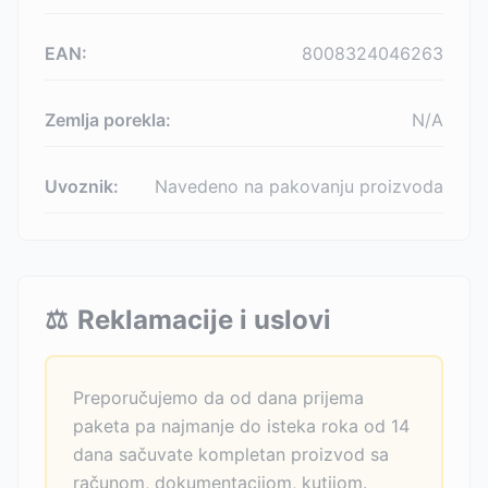
EAN:
8008324046263
Zemlja porekla:
N/A
Uvoznik:
Navedeno na pakovanju proizvoda
⚖️
Reklamacije i uslovi
Preporučujemo da od dana prijema
paketa pa najmanje do isteka roka od 14
dana sačuvate kompletan proizvod sa
računom, dokumentacijom, kutijom.