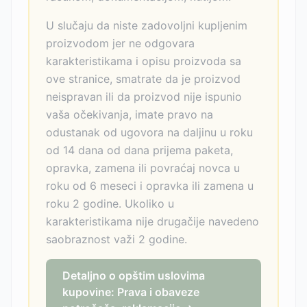
U slučaju da niste zadovoljni kupljenim
proizvodom jer ne odgovara
karakteristikama i opisu proizvoda sa
ove stranice, smatrate da je proizvod
neispravan ili da proizvod nije ispunio
vaša očekivanja, imate pravo na
odustanak od ugovora na daljinu u roku
od 14 dana od dana prijema paketa,
opravka, zamena ili povraćaj novca u
roku od 6 meseci i opravka ili zamena u
roku 2 godine. Ukoliko u
karakteristikama nije drugačije navedeno
saobraznost važi 2 godine.
Detaljno o opštim uslovima
kupovine: Prava i obaveze