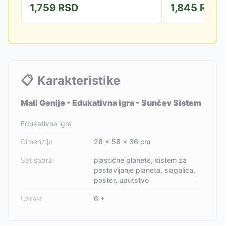
1,759
RSD
1,845
RSD
📋
Karakteristike
Mali Genije - Edukativna igra - Sunčev Sistem
Edukativna igra
Dimenzije
26 x 58 x 36 cm
Set sadrži
plastične planete, sistem za
postavljanje planeta, slagalica,
poster, uputstvo
Uzrast
6 +