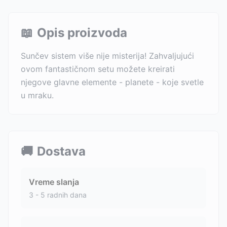
📖
Opis proizvoda
Sunčev sistem više nije misterija! Zahvaljujući
ovom fantastičnom setu možete kreirati
njegove glavne elemente - planete - koje svetle
u mraku.
🚚
Dostava
Vreme slanja
3 - 5 radnih dana