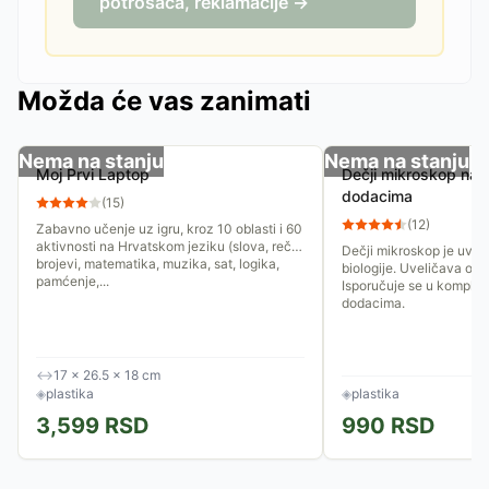
potrošača, reklamacije →
Možda će vas zanimati
Nema na stanju
Nema na stanju
Moj Prvi Laptop
Dečji mikroskop na b
dodacima
(
15
)
(
12
)
Zabavno učenje uz igru, kroz 10 oblasti i 60
aktivnosti na Hrvatskom jeziku (slova, reči,
Dečji mikroskop je uvodi
brojevi, matematika, muzika, sat, logika,
biologije. Uveličava od 200 do 1200
pamćenje,...
Isporučuje se u komple
dodacima.
↔
17 × 26.5 × 18 cm
◈
plastika
◈
plastika
3,599
RSD
990
RSD