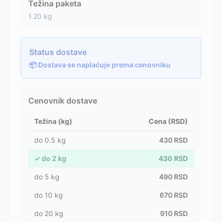
Težina paketa
1.20
kg
Status dostave
📦 Dostava se naplaćuje prema cenovniku
Cenovnik dostave
Težina (kg)
Cena (RSD)
do
0.5
kg
430
RSD
✓
do
2
kg
430
RSD
do
5
kg
490
RSD
do
10
kg
670
RSD
do
20
kg
910
RSD