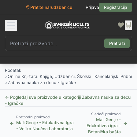
Pratite narudžbenicu
Prijava
Registracija
❤️
🛒
Pretraži
Početak
>
Online Knjižara: Knjige, Udžbenici, Školski i Kancelarijski Pribor
>
Zabavna nauka za decu - Igračke
← Pogledaj sve proizvode u kategoriji
Zabavna nauka za decu
- Igračke
Sledeći proizvod
Prethodni proizvod
Mali Genije -
Mali Genije - Edukativna Igra
←
→
Edukativna igra -
- Velika Naučna Laboratorija
Botanička bašta