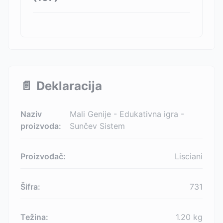
📄
Deklaracija
Naziv
Mali Genije - Edukativna igra -
proizvoda:
Sunčev Sistem
Proizvođač:
Lisciani
Šifra:
731
Težina:
1.20
kg