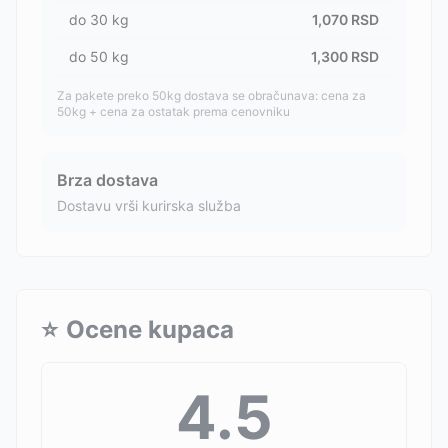
do
30
kg
1,070
RSD
do
50
kg
1,300
RSD
Za pakete preko 50kg dostava se obračunava: cena za
50kg + cena za ostatak prema cenovniku
Brza dostava
Dostavu vrši kurirska služba
⭐
Ocene kupaca
4.5