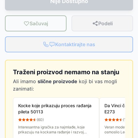
Nije Dostupno
Sačuvaj
Podeli
Kontaktirajte nas
Traženi proizvod nemamo na stanju
Ali imamo
slične proizvode
koji bi vas mogli
zanimati:
Kocke koje prikazuju proces rađanja
Da Vinci čamac
pileta 50113
E273
(
60
)
(
116
)
Interesantna igračka za najmlađe, koje
Veran model čamca 
prikazuju na kockama rađanje i razvoj
osmoslio Leonardo 
pileta, od jajeta do petla.
uputstva i biografi