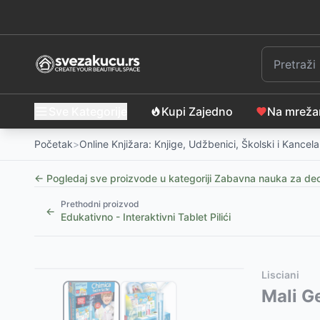
Sve Kategorije
Kupi Zajedno
Na mrež
Početak
>
Online Knjižara: Knjige, Udžbenici, Školski i Kancelar
← Pogledaj sve proizvode u kategoriji
Zabavna nauka za dec
Prethodni proizvod
←
Edukativno - Interaktivni Tablet Pilići
Slični proizvodi
Alternative za rasprodati proizvod
Lisciani
Moj Prvi Laptop
Ovaj proizvod nije dostupan, pogledajte slične proiz
-
3599
RSD
Mali G
Dečji mikroskop na baterije sa dodacima
Pino Toys Drvena slagalica Azbuka
-
1399
-
RSD
990
RSD