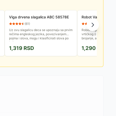
Viga drvena slagalica ABC 58578E
Robot Vaga Edukati
(
61
)
(
11
)
Uz ovu slagalicu deca se upoznaju sa prvim
Robot vaga je igračka koja pomaže deci
rečima engleskog jezika, povezivanjem
vrtićkog (i starijeg) do
pojma i slova, mogu i klasificirati slova po
brojanje, aritmetiku, fizi
bojama
1,319
RSD
1,290
RSD