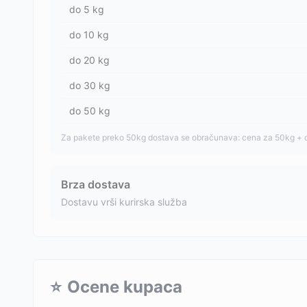
do
5
kg
do
10
kg
do
20
kg
do
30
kg
do
50
kg
Za pakete preko 50kg dostava se obračunava: cena za 50kg + 
Brza dostava
Dostavu vrši kurirska služba
⭐
Ocene kupaca