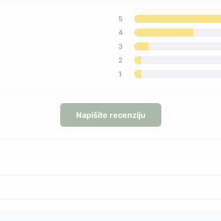
5
4
3
2
1
Napišite recenziju