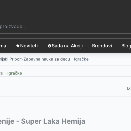
ama
Noviteti
Sada na Akciji
Brendovi
Blo
ijski Pribor
>
Zabavna nauka za decu - Igračke
u - Igračke
Ma
vode:
enije - Super Laka Hemija