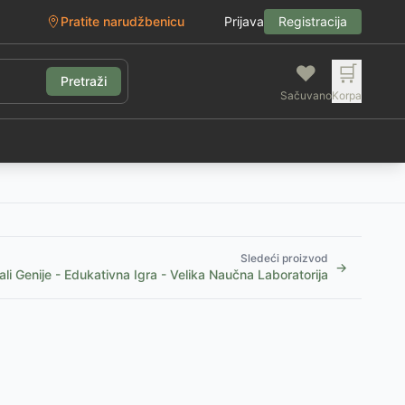
Pratite narudžbenicu
Prijava
Registracija
❤️
🛒
Pretraži
Sačuvano
Korpa
g
Sledeći proizvod
→
li Genije - Edukativna Igra - Velika Naučna Laboratorija