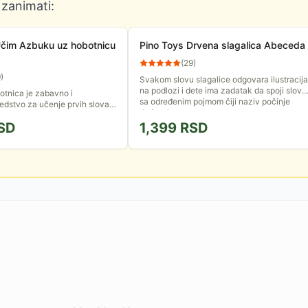
 zanimati:
Učim Azbuku uz hobotnicu
Pino Toys Drvena slagalica Abeceda
(
29
)
9
)
Svakom slovu slagalice odgovara ilustracija
na podlozi i dete ima zadatak da spoji slovo
otnica je zabavno i
sa određenim pojmom čiji naziv počinje
edstvo za učenje prvih slova i
datim slovom.
deset.
SD
1,399
RSD