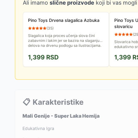
Ali imamo
slične proizvode
koji bi vas mogli
Pino Toys Drvena slagalica Azbuka
Pino Toys 
slovaricu
(
35
)
(
2
Slagalica koja proces učenja slova čini
zabavnim i lakim jer se bazira na slaganju
Slovarica hob
delova na drvenu podlogu sa ilustracijama.
edukativno sr
brojeva do tri
1,399
RSD
1,399
R
📋
Karakteristike
Mali Genije - Super Laka Hemija
Edukativna Igra