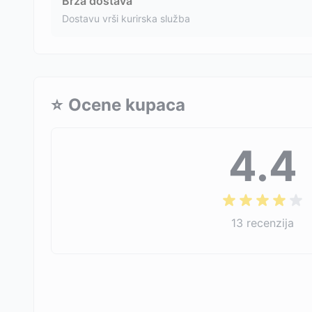
Brza dostava
Dostavu vrši kurirska služba
⭐
Ocene kupaca
4.4
13
recenzija