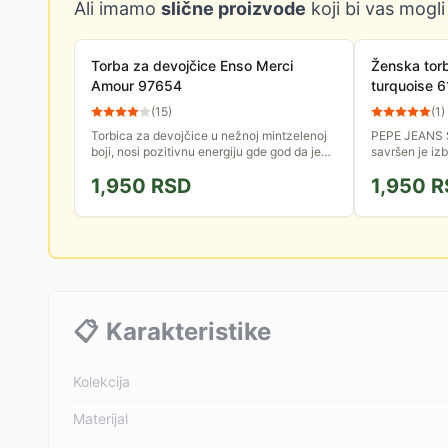
Ali imamo
slične proizvode
koji bi vas mogli
Torba za devojčice Enso Merci
Ženska tor
Amour 97654
turquoise 
(
15
)
(
1
)
Torbica za devojčice u nežnoj mintzelenoj
PEPE JEANS 
boji, nosi pozitivnu energiju gde god da je
savršen je iz
poneseš! Ima džep i podesivi kaiš. Kao
kada su potreb
1,950
RSD
1,950
R
završni detalj,...
moderan izgl
📋
Karakteristike
Kolekcija
Materijal