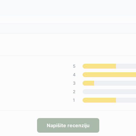
5
4
3
2
1
Napišite recenziju