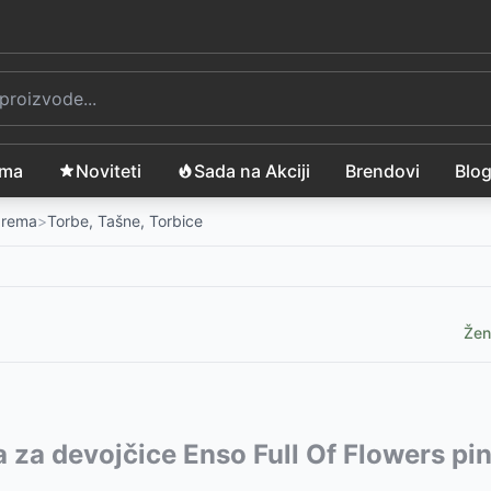
ama
Noviteti
Sada na Akciji
Brendovi
Blo
Oprema
>
Torbe, Tašne, Torbice
Žen
641
vode:
a za devojčice Enso Full Of Flowers pi
-
3099
RSD
099
RSD
RSD