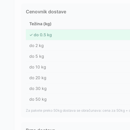
Cenovnik dostave
Težina (kg)
✓
do
0.5
kg
do
2
kg
do
5
kg
do
10
kg
do
20
kg
do
30
kg
do
50
kg
Za pakete preko 50kg dostava se obračunava: cena za 50kg + 