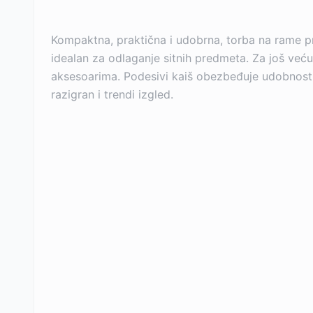
Kompaktna, praktična i udobrna, torba na rame pru
idealan za odlaganje sitnih predmeta. Za još već
aksesoarima. Podesivi kaiš obezbeđuje udobnost i 
razigran i trendi izgled.