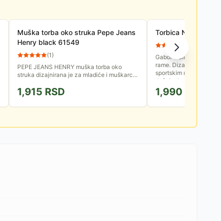
Muška torba oko struka Pepe Jeans
Torbica Na Rame Gab
Henry black 61549
(
11
)
(
1
)
Gabol Training 234968 j
rame. Dizajnirana je sa
PEPE JEANS HENRY muška torba oko
sportskim motivima, čin
n
struka dizajnirana je za mladiće i muškarce
dečake koji vole aktivnos
koji vole slobodu pokreta, moderan sportski
1,915
RSD
1,990
RSD
izgled i praktične asesoare...