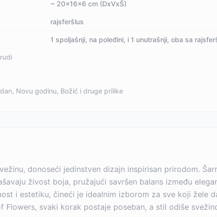
~ 20x16x6 cm (DxVxŠ)
rajsferšlus
1 spoljašnji, na poleđini, i 1 unutrašnji, oba sa rajsf
rudi
dan, Novu godinu, Božić i druge prilike
 svežinu, donoseći jedinstven dizajn inspirisan prirodom. Šar
šavaju živost boja, pružajući savršen balans između eleganc
ost i estetiku, čineći je idealnim izborom za sve koji žele 
f Flowers, svaki korak postaje poseban, a stil odiše svežin