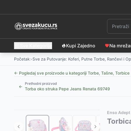
Sve Kategorije
Kupi Zajedno
Na mrež
Početak
>
Sve za Putovanje: Koferi, Putne Torbe, Rančevi i 
← Pogledaj sve proizvode u kategoriji
Torbe, Tašne, Torbice
Prethodni proizvod
←
Torba oko struka Pepe Jeans Renata 69749
Slični proizvodi
Alternative za rasprodati proizvod
Enso Adept
Muška torbica za ruku Pepe Jeans Dorking khaki 74
Ovaj proizvod nije dostupan, pogledajte slične proiz
Torbic
Muška torba oko struka PJL Dorking black 74674
Torba za devojčice Enso Merci Amour 97654
-
1950
-
3