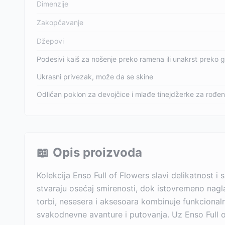
Dimenzije
Zakopčavanje
Džepovi
Podesivi kaiš za nošenje preko ramena ili unakrst preko g
Ukrasni privezak, može da se skine
Odličan poklon za devojčice i mlađe tinejdžerke za rođen
📖
Opis proizvoda
Kolekcija Enso Full of Flowers slavi delikatnost i
stvaraju osećaj smirenosti, dok istovremeno nagla
torbi, nesesera i aksesoara kombinuje funkcionaln
svakodnevne avanture i putovanja. Uz Enso Full o