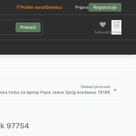
Pratite narudžbenicu
Prijava
Registracija
❤️
🛒
Pretraži
Sačuvano
Korpa
g
Sledeći proizvod
→
ska torba za laptop Pepe Jeans Sprig bordeaux 79166
nk 97754