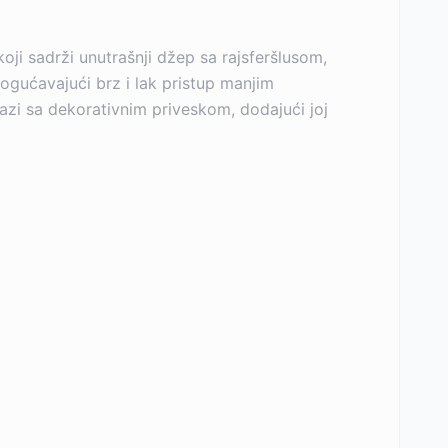
oji sadrži unutrašnji džep sa rajsferšlusom,
ogućavajući brz i lak pristup manjim
lazi sa dekorativnim priveskom, dodajući joj