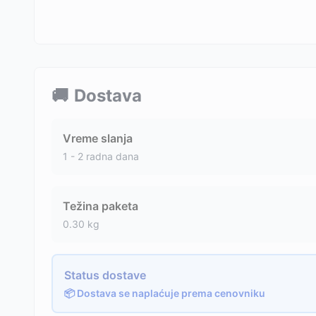
🚚
Dostava
Vreme slanja
1 - 2 radna dana
Težina paketa
0.30
kg
Status dostave
📦 Dostava se naplaćuje prema cenovniku