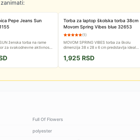
 zanimati:
bica Pepe Jeans Sun
Torba za laptop školska torba 38cm
61155
Movom Spring Vibes blue 32653
(
1
)
SUN ženska torba na rame
MOVOM SPRING VIBES torba za školu
bor za svakodnevne aktivnosti
dimenzija 38 x 28 x 6 cm predstavlja ideala
ni praktičnost, lagan dizajn i
izbor za učenice i tinejdžerke koje žele spoj
SD
1,925
RSD
ed.
funkcionalnosti,...
Full Of Flowers
polyester