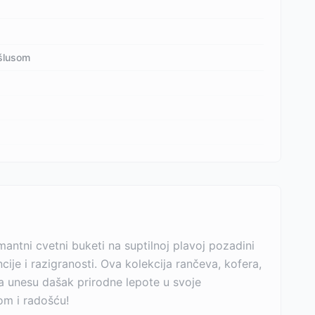
eršlusom
mantni cvetni buketi na suptilnoj plavoj pozadini
ije i razigranosti. Ova kolekcija rančeva, kofera,
da unesu dašak prirodne lepote u svoje
om i radošću!