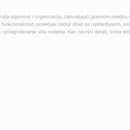
ža sigurnost i organizaciju, zahvaljujući glavnom odeljku k
u funkcionalnost, poseduje zadnji džep sa rajsferšlusom, om
prilagođavanje stilu nošenja. Kao završni detalj, torba do