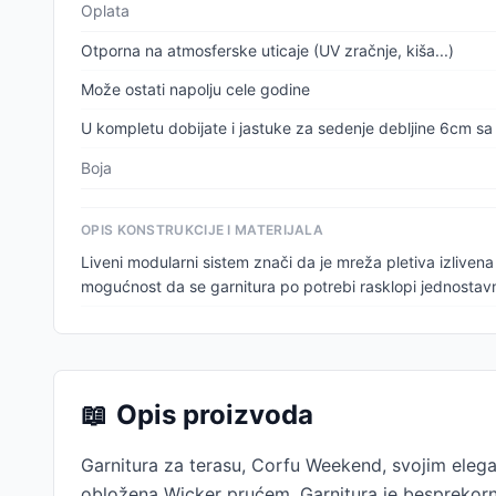
Oplata
Otporna na atmosferske uticaje (UV zračnje, kiša...)
Može ostati napolju cele godine
U kompletu dobijate i jastuke za sedenje debljine 6cm sa 
Boja
OPIS KONSTRUKCIJE I MATERIJALA
Liveni modularni sistem znači da je mreža pletiva izliven
mogućnost da se garnitura po potrebi rasklopi jednostav
📖
Opis proizvoda
Garnitura za terasu, Corfu Weekend, svojim elegant
obložena Wicker prućem. Garnitura je besprekorno 