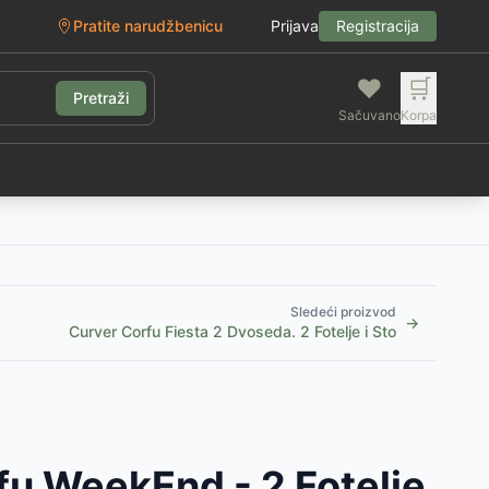
Pratite narudžbenicu
Prijava
Registracija
❤️
🛒
Pretraži
Sačuvano
Korpa
g
Sledeći proizvod
→
Curver Corfu Fiesta 2 Dvoseda. 2 Fotelje i Sto
fu WeekEnd - 2 Fotelje