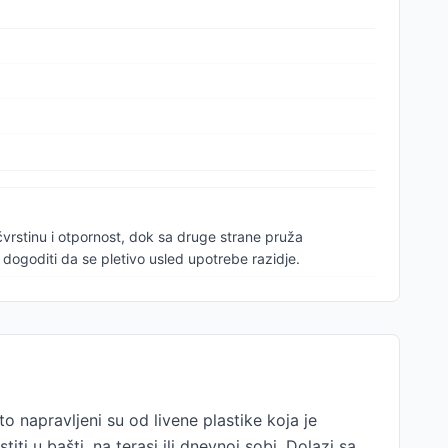
čvrstinu i otpornost, dok sa druge strane pruža
ogoditi da se pletivo usled upotrebe razidje.
o napravljeni su od livene plastike koja je
i u bašti, na terasi ili dnevnoj sobi. Dolazi sa