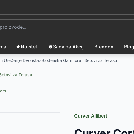
ama
Noviteti
Sada na Akciji
Brendovi
Blo
 i Uređenje Dvorišta
>
Baštenske Garniture i Setovi za Terasu
Setovi za Terasu
 cm
Curver Allibert
999
RSD
Curver Cor
taklom
-
6999
RSD