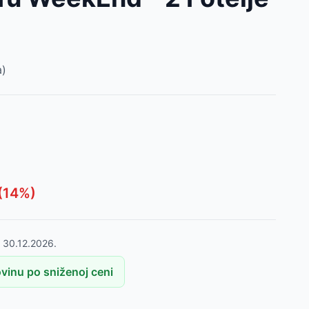
)
(
14
%)
o
30.12.2026.
vinu po sniženoj ceni