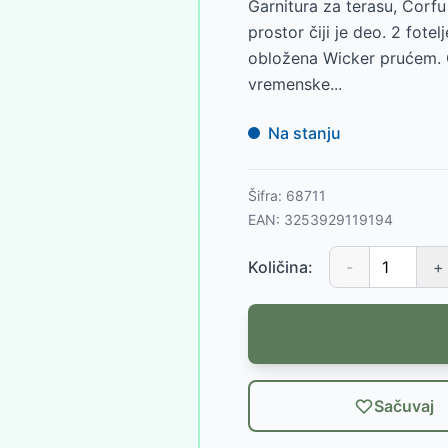
Garnitura za terasu, Corf
prostor čiji je deo. 2 fotel
obložena Wicker prućem. 
vremenske...
Na stanju
Šifra:
68711
EAN:
3253929119194
Količina:
-
+
Sačuvaj