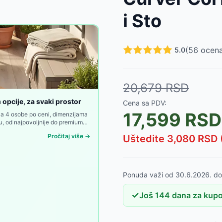
ločom, Crni
-
9450
RSD
i Sto
je i Stočić, Bež
-
22000
RSD
otelje, Crna
-
20700
RSD
SD
(
56
ocena
5.0
999
RSD
03
RSD
20,679
RSD
opcije, za svaki prostor
Cena sa PDV:
17,599
RSD
e za 4 osobe po ceni, dimenzijama
u, od najpovoljnije do premium
Pročitaj više →
Uštedite
3,080
RSD 
Ponuda važi od
30.6.2026.
d
✓
Još
144
dana
za kupo