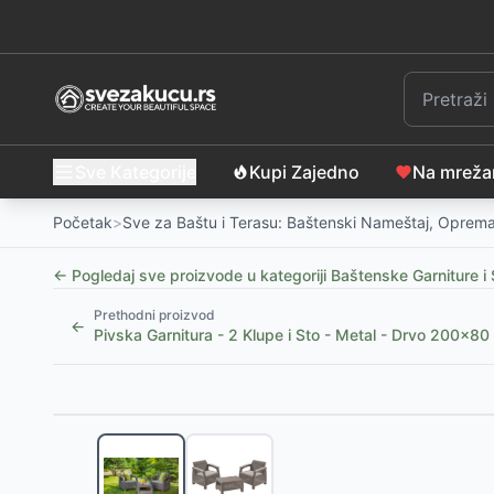
Sve Kategorije
Kupi Zajedno
Na mrež
Početak
>
Sve za Baštu i Terasu: Baštenski Nameštaj, Oprema
← Pogledaj sve proizvode u kategoriji
Baštenske Garniture i 
Prethodni proizvod
←
Pivska Garnitura - 2 Klupe i Sto - Metal - Drvo 200x80
Slični proizvodi
-
14
%
Baštenski Set Lorens - Sto sa Staklom i 2 Stolice
-
6
Baštenski Set Midnight Petal 2 - 2 Stolice i Sto sa S
BESPLATNA DOSTAVA