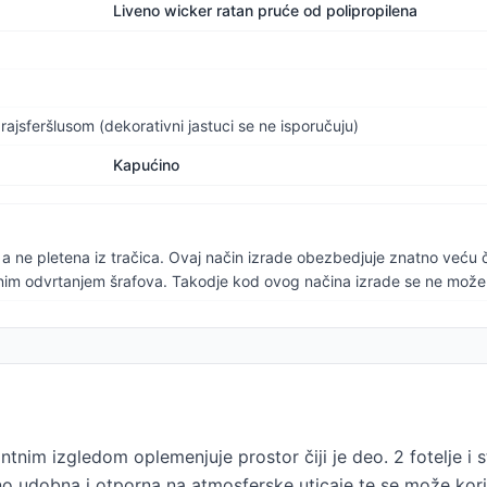
Liveno wicker ratan pruće od polipropilena
rajsferšlusom (dekorativni jastuci se ne isporučuju)
Kapućino
a a ne pletena iz tračica. Ovaj način izrade obezbedjuje znatno veću 
nim odvrtanjem šrafova. Takodje kod ovog načina izrade se ne može d
nim izgledom oplemenjuje prostor čiji je deo. 2 fotelje i st
udobna i otporna na atmosferske uticaje te se može koristit