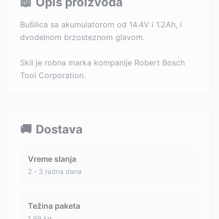
📖
Opis proizvoda
Bušilica sa akumulatorom od 14.4V i 1.2Ah, i
dvodelnom brzosteznom glavom.
Skil je robna marka kompanije Robert Bosch
Tool Corporation.
🚚
Dostava
Vreme slanja
2 - 3 radna dana
Težina paketa
1.99
kg