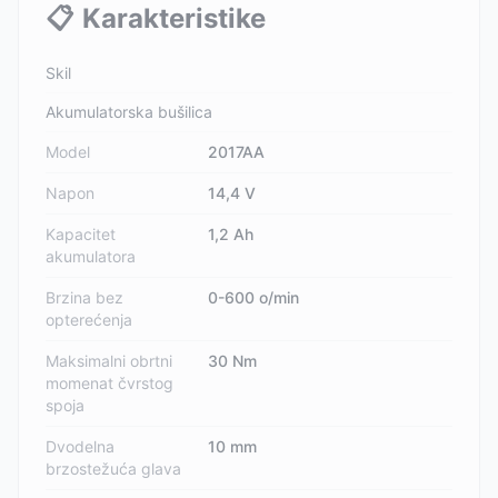
📋
Karakteristike
Skil
Akumulatorska bušilica
Model
2017AA
Napon
14,4 V
Kapacitet
1,2 Ah
akumulatora
Brzina bez
0-600 o/min
opterećenja
Maksimalni obrtni
30 Nm
momenat čvrstog
spoja
Dvodelna
10 mm
brzostežuća glava