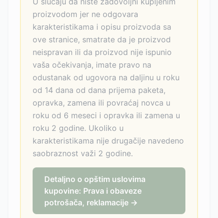
U slučaju da niste zadovoljni kupljenim
proizvodom jer ne odgovara
karakteristikama i opisu proizvoda sa
ove stranice, smatrate da je proizvod
neispravan ili da proizvod nije ispunio
vaša očekivanja, imate pravo na
odustanak od ugovora na daljinu u roku
od 14 dana od dana prijema paketa,
opravka, zamena ili povraćaj novca u
roku od 6 meseci i opravka ili zamena u
roku 2 godine. Ukoliko u
karakteristikama nije drugačije navedeno
saobraznost važi 2 godine.
Detaljno o opštim uslovima
kupovine: Prava i obaveze
potrošača, reklamacije →