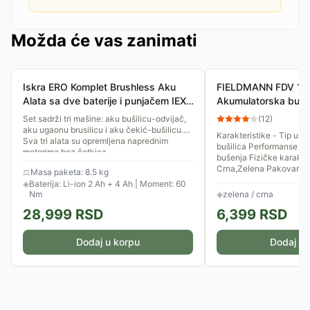
Možda će vas zanimati
Iskra ERO Komplet Brushless Aku
FIELDMANN FDV 10
Alata sa dve baterije i punjačem IEX-
Akumulatorska bušil
BR-6FC2040
(51 delova)
Set sadrži tri mašine: aku bušilicu-odvijač,
(
12
)
aku ugaonu brusilicu i aku čekić-bušilicu.
Karakteristike - Tip ur
Sva tri alata su opremljena naprednim
bušilica Performanse - Ostalo: 2 brzine
motorima bez četkica....
bušenja Fizičke karakteristike - Boja:
Crna,Zelena Pakovanje:.
⚖
Masa paketa: 8.5 kg
◈
Baterija: Li-ion 2 Ah + 4 Ah | Moment: 60
Nm
◈
zelena / crna
28,999
RSD
6,399
RSD
Dodaj u korpu
Dodaj u 