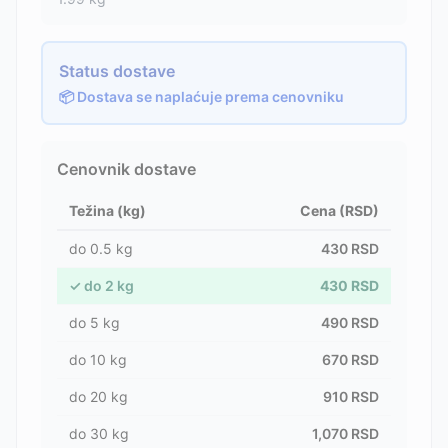
Status dostave
📦 Dostava se naplaćuje prema cenovniku
Cenovnik dostave
Težina (kg)
Cena (RSD)
do
0.5
kg
430
RSD
✓
do
2
kg
430
RSD
do
5
kg
490
RSD
do
10
kg
670
RSD
do
20
kg
910
RSD
do
30
kg
1,070
RSD