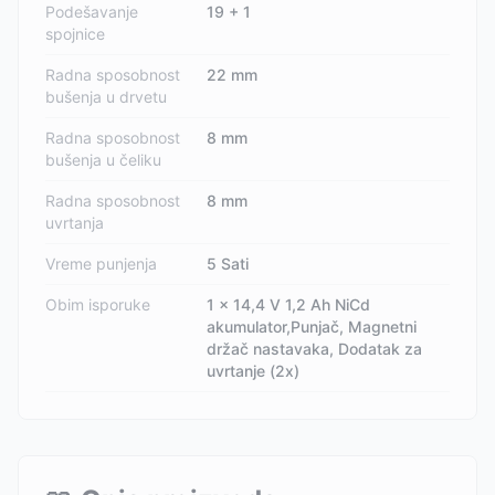
Podešavanje
19 + 1
spojnice
Radna sposobnost
22 mm
bušenja u drvetu
Radna sposobnost
8 mm
bušenja u čeliku
Radna sposobnost
8 mm
uvrtanja
Vreme punjenja
5 Sati
Obim isporuke
1 x 14,4 V 1,2 Ah NiCd
akumulator,Punjač, Magnetni
držač nastavaka, Dodatak za
uvrtanje (2x)