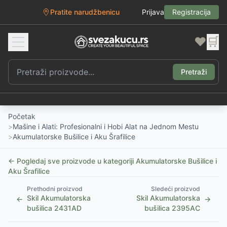
Pratite narudžbenicu
Prijava
Registracija
❤️
🛒
Pretraži
Početak
>
Mašine i Alati: Profesionalni i Hobi Alat na Jednom Mestu
>
Akumulatorske Bušilice i Aku Šrafilice
← Pogledaj sve proizvode u kategoriji
Akumulatorske Bušilice i
Aku Šrafilice
Prethodni proizvod
Sledeći proizvod
Skil Akumulatorska
Skil Akumulatorska
←
→
bušilica 2431AD
bušilica 2395AC