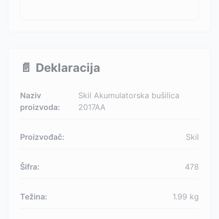
📄
Deklaracija
Naziv
Skil Akumulatorska bušilica
proizvoda:
2017AA
Proizvođač:
Skil
Šifra:
478
Težina:
1.99
kg