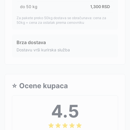
do
50
kg
1,300
RSD
Za pakete preko 50kg dostava se obračunava: cena za
50kg + cena za ostatak prema cenovniku
Brza dostava
Dostavu vrši kurirska služba
⭐
Ocene kupaca
4.5