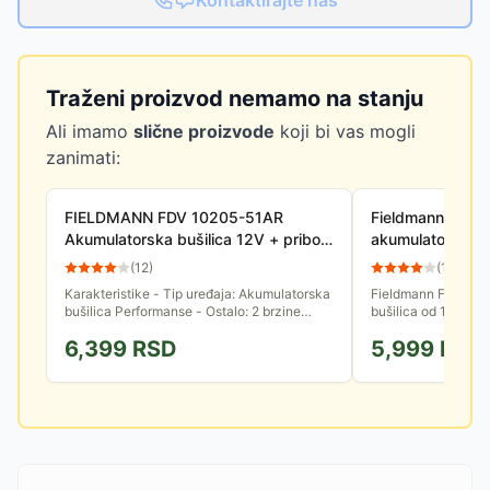
Kontaktirajte nas
Traženi proizvod nemamo na stanju
Ali imamo
slične proizvode
koji bi vas mogli
zanimati:
FIELDMANN FDV 10205-51AR
Fieldmann FDV 
Akumulatorska bušilica 12V + pribor
akumulatorska b
(51 delova)
(
12
)
(
11
)
Karakteristike - Tip uređaja: Akumulatorska
Fieldmann FDV 103
bušilica Performanse - Ostalo: 2 brzine
bušilica od 14,4V ko
bušenja Fizičke karakteristike - Boja:
širok spektar kućni
6,399
RSD
5,999
RSD
Crna,Zelena Pakovanje:...
projekata. Ova bušil