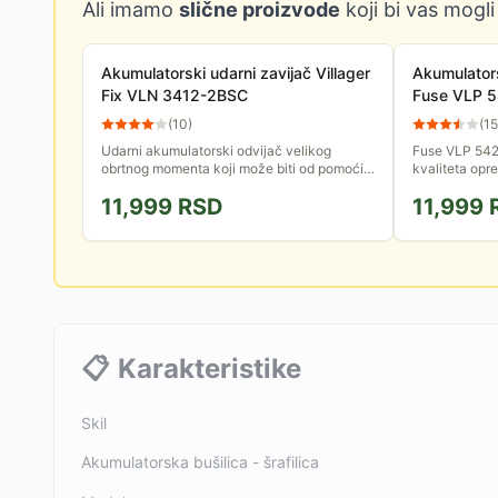
Ali imamo
slične proizvode
koji bi vas mogli
Akumulatorski udarni zavijač Villager
Akumulators
Fix VLN 3412-2BSC
Fuse VLP 5
(
10
)
(
15
Udarni akumulatorski odvijač velikog
Fuse VLP 542
obrtnog momenta koji može biti od pomoći
kvaliteta opr
mehaničarima prilikom odvrtanja velikih,
Dizajniran je 
11,999
RSD
11,999
spečenih zavrtanja.
obrtnog momen
📋
Karakteristike
Skil
Akumulatorska bušilica - šrafilica