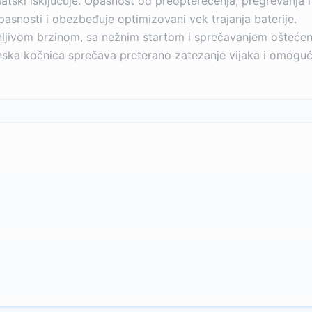
atski isključuje. Opasnost od preopterećenja, pregrevanja i
opasnosti i obezbeđuje optimizovani vek trajanja baterije.
nljivom brzinom, sa nežnim startom i sprečavanjem ošteć
nska kočnica sprečava preterano zatezanje vijaka i omoguću