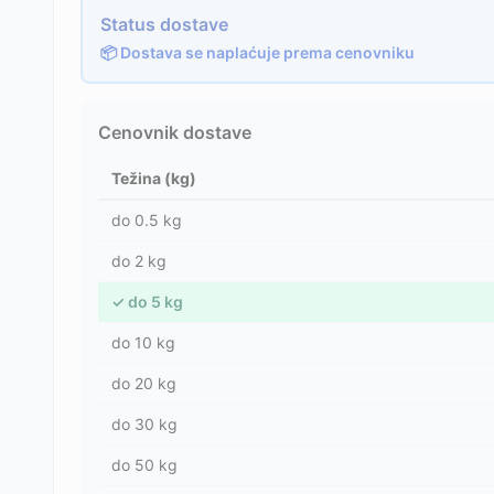
Status dostave
📦 Dostava se naplaćuje prema cenovniku
Cenovnik dostave
Težina (kg)
do
0.5
kg
do
2
kg
✓
do
5
kg
do
10
kg
do
20
kg
do
30
kg
do
50
kg