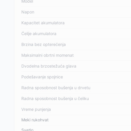
Model
Napon
Kapacitet akumulatora
Ćelije akumulatora
Brzina bez opterećenja
Maksimalni obrtni momenat
Dvodelna brzostežuća glava
Podešavanje spojnice
Radna sposobnost bušenja u drvetu
Radna sposobnost bušenja u čeliku
Vreme punjenja
Meki rukohvat
Svetlo