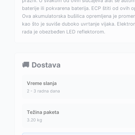
prazni. U svakom od ovih slučajeva alat se autom
baterije ili pokvarena baterija. ECP štiti od ovih 
Ova akumulatorska bušilica opremljena je prome
kao što je suviše duboko uvrtanje vijaka. Elektro
rada je obezbeđen LED reflektorom.
🚚
Dostava
Vreme slanja
2 - 3 radna dana
Težina paketa
3.20
kg