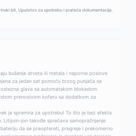
struki bit, Uputstvo za upotrebu i prateća dokumentacija,
aju bušenje drveta ili metala i naporne poslove
unjena za jedan sat pomoću brzog punjača sa
 brzostezna glava sa automatskom blokadom
čvrstom prenosivom koferu sa dodatkom za
vek je spremna za upotrebu! To što je bez efekta
e. Litijum-jon takođe sprečava samopražnjenje
 bateriju da se preoptereti, pregreje i prekomerno