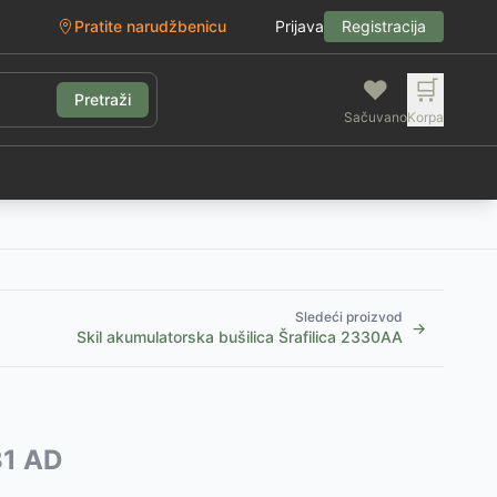
Pratite narudžbenicu
Prijava
Registracija
❤️
🛒
Pretraži
Sačuvano
Korpa
g
Sledeći proizvod
→
Skil akumulatorska bušilica Šrafilica 2330AA
31 AD