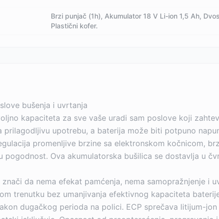
Brzi punjač (1h), Akumulator 18 V Li-ion 1,5 Ah, Dvo
Plastični kofer.
slove bušenja i uvrtanja
oljno kapaciteta za sve vaše uradi sam poslove koji zahtev
a prilagodljivu upotrebu, a baterija može biti potpuno nap
u regulacija promenljive brzine sa elektronskom kočnicom,
dnu pogodnost. Ova akumulatorska bušilica se dostavlja u 
 Ovo znači da nema efekat pamćenja, nema samopražnjenje i u
kom trenutku bez umanjivanja efektivnog kapaciteta baterij
a nakon dugačkog perioda na polici. ECP sprečava litijum-jon