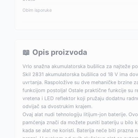
Obim isporuke
📖
Opis proizvoda
Vrlo snažna akumulatorska bušilica za najteže po
Skil 2831 akumulatorska bušilica od 18 V ima dov
uvrtanja. Raspoložive su dve mehaničke brzine z
funkcijom postolja! Ostale praktične funkcije s
vretena i LED reflektor koji pružaju dodatnu ra
odvijač sa dvostrukim krajem.
Ovaj alat nudi tehnologiju litijum-jon baterije.
pamćenja znači da možete puniti bateriju u bilo 
kada se alat ne koristi. Baterija neće biti prazn