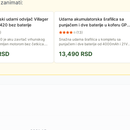
 zanimati:
ki udarni odvijač Villager
Udarna akumulatorska šrafilica sa
420 bez baterije
punjačem i dve baterije u koferu GP-
SS 450 LI
)
(
13
)
0 je aku zavrtač vrhunskog
Snažna udarna šrafilica u kompletu sa
emljen motorom bez četkica.
punjačem i dve baterije od 4000mAh i 21V.
da pruži pregršt snage i
Sve je lepo spakovano u praktičan kofer za
RSD
13,490
RSD
ta. Isporučuje se...
čuvanje i nošenje....