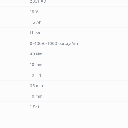
2831 AD
18 V
1,5 Ah
Li-jon
0-400/0-1600 obrtaja/min
40 Nm
10 mm
19 + 1
35 mm
10 mm
1 Sat