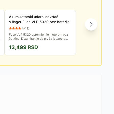
Akumulatorski udarni odvrtač
Villager Fuse VLP 5320 bez baterije
(
11
)
Fuse VLP 5320 opremljen je motorom bez
četkica. Dizajniran je da pruža izuzetno
visok obrtni momenat (250Nm). Isporučuje
13,499
RSD
se bez baterije i punjača.