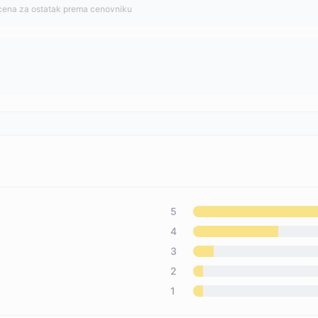
cena za ostatak prema cenovniku
5
4
3
2
1