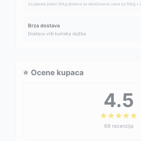
Za pakete preko 50kg dostava se obračunava: cena za 50kg + 
Brza dostava
Dostavu vrši kurirska služba
⭐
Ocene kupaca
4.5
69
recenzija