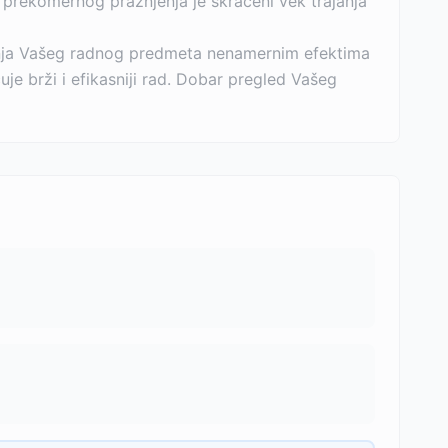
 prekomernog pražnjenja je skraćeni vek trajanja
enja Vašeg radnog predmeta nenamernim efektima
je brži i efikasniji rad. Dobar pregled Vašeg