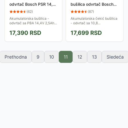
odvrtač Bosch PSR 14,4
bušilica odvrtač Bosch
LI-2 060397340N
Uneo 0603984024
(
62
)
(
87
)
Akumulatorska bušilica -
Akumulatorska čekić bušilica
odvrtač sa PBA 14,4V 2,5Ah
- odvrtač sa 10,8
akumulatorom. Brzo-stezna
akumulatorom. Dostiže do
17,390
RSD
17,699
RSD
glava omogućava laku
900 obrtaja u praznom hodu i
promenu nastavaka u svakom
do 4800 udaraca u minutu.
trenutku. Isporučuje se...
Isporučuje se u koferu...
Prethodna
9
10
11
12
13
Sledeća