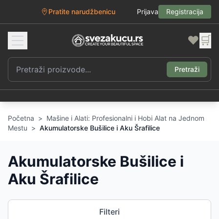
Pratite narudžbenicu
Prijava
Registracija
❤️
🛒
Pretraži
Početna
>
Mašine i Alati: Profesionalni i Hobi Alat na Jednom
Mestu
>
Akumulatorske Bušilice i Aku Šrafilice
Akumulatorske Bušilice i
Aku Šrafilice
Filteri