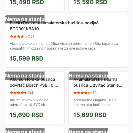
15,490
RSD
15,590
RSD
nošenje, zajedno sa
glava omogućava laku
punjačem, dve baterije od 12V
promenu nastavaka u svakom
i 1.5Ah i setom...
trenutku. Isporučuje se sa...
Nema na stanju
Black+Decker akumulatorska bušilica-odvijač
BCD001KBA10
(
12
)
Akumulatorska Li-Ion bušilica visokih performansi Ultra lagana sa
kompaktnim dizajnom idealna je za sve uslove rada
15,599
RSD
Nema na stanju
Nema na stanju
Akumulatorska bušilica
Akumulatorska udarna
odvrtač Bosch PSB 10,8
bušilica Odvrtač Stanley
Li-2 0603983923
FatMax FMC021S2
(
94
)
(
58
)
10,8V Dve baterije Kofer
Akumulatorska bušilica -
Kompaktna i lagana 10,8V
odvrtač sa 10,8V/2Ah
udarna aku bušilica sa
akumulatorom. Brzo-stezna
gumiranom drškom. Dolazi sa
15,690
RSD
15,699
RSD
glava omogućava laku
2 baterije i koferom.
promenu nastavaka u svakom
trenutku. Isporučuje se sa...
Nema na stanju
Nema na stanju