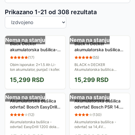
Sortiranje proizvoda
Prikazano 1-
21
od
308
rezultata
Nema na stanju
Nema na stanju
Black Decker
Black n Decker
akumulatorska bušilica-­
akumulatorska bušilica
odvijač BDCDD12KB
odvijač BDCDD12BAT
(
17
)
(
55
)
Obim isporuke: 2x1.5 Ah Li-
BLACK n DECKER
Ion akumulator, punjač i kofer.
Akumulatorska bušilica
BDCDD12BAT sa Li-Ion
15,299
RSD
15,299
RSD
baterijom, kapaciteta 1.5 Ah,
sa poklon priborom.
Kompaktna i lagana bušilica
idealna za...
Nema na stanju
Nema na stanju
Akumulatorska bušilica
Akumulatorska bušilica
odvrtač Bosch EasyDrill
odvrtač Bosch PSR 14.4
1200 sa priborom i dve
LI 0603954322
(
12
)
(
130
)
baterije 06039D3007
Akumulatorska bušilica -
Akumulatorska bušilica -
odvrtač EasyDrill 1200 dolazi
odvrtač sa 14,4V
u praktičnom koferu za
akumulatorom. Brzo-stezna