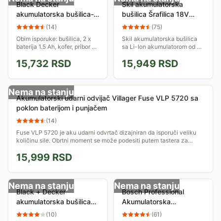
Black Decker
Skil akumulatorska
akumulatorska bušilica-­
bušilica Šrafilica 18V
odvijač BDCDC18K1BA
2532AA
(
14
)
(
75
)
Obim isporuke: bušilica, 2 x
Skil akumulatorska bušilica
baterija 1.5 Ah, kofer, pribor 20
sa Li-Ion akumulatorom od po
delova
18V i 1.5Ah. Ima brzosteznu
15,732
RSD
15,949
RSD
glavu sa prihvatom od 10mm.
Nema na stanju
Akumulatorski udarni odvijač Villager Fuse VLP 5720 sa
poklon baterijom i punjačem
(
14
)
Fuse VLP 5720 je aku udarni odvrtač dizajniran da isporuči veliku
količinu sile. Obrtni moment se može podesiti putem tastera za
biranje. Uređaj se...
15,999
RSD
Nema na stanju
Nema na stanju
Black + Decker
Bosch Professional
akumulatorska bušilica
Akumulatorska
odvijač 18V LI-Ion
vibraciona bušilica GSB
(
10
)
(
61
)