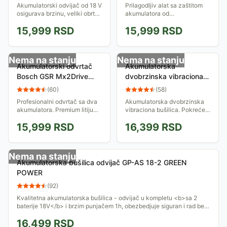
BDCDC18B
120-LI 06019F3006
Akumulatorski odvijač od 18 V
Prilagodljiv alat sa zaštitom
osigurava brzinu, veliki obrtni
akumulatora od
moment i vreme rada na
preopterećenja, pregrevanja i
15,999
RSD
15,999
RSD
jednom punjenju baterije
dubinskog pražnjenja. LED
pogodnom za bušenje i...
lampa
Nema na stanju
Nema na stanju
Akumulatorski odvrtač
Akumulatorska
Bosch GSR Mx2Drive
dvobrzinska vibraciona
Professional sa dva
bušilica Bosch
(
60
)
(
58
)
akumulatora
EasyImpact 12
Profesionalni odvrtač sa dva
Akumulatorska dvobrzinska
06019A2101
060398390D
akumulatora. Premium litijum-
vibraciona bušilica. Pokreće
jonska tehnologija za duži
je Li-Ion akumulator, 12V,
15,999
RSD
16,399
RSD
vek trajanja i nepobedivu
2.5Ah. Ima brzo-steznu glavu
izdržljivost akumulatora.
od 10mm i meki rukohvat za
Promenljiva...
udobniji...
Nema na stanju
Akumulatorska bušilica odvijač GP-AS 18-2 GREEN
POWER
(
92
)
Kvalitetna akumulatorska bušilica - odvijač u kompletu <b>sa 2
baterije 18V</b> i brzim punjačem 1h, obezbedjuje siguran i rad bez
prestanka
16,499
RSD