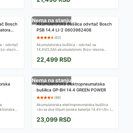
Nema na stanju
tač Bosch
Akumulatorska bušilica odvrtač Bosch
atora
PSB 14.4 LI-2 0603982408
(
63
)
a - odvrtač
Akumulatorska bušilica - odvrtač sa
Brzo-stezna
14,4V/2,5Ah akumulatorom. Brzo-stezna
stavaka.
glava omogućava laku promenu nastavaka.
22,499
RSD
Isporučuje se sa punjačem, u koferu...
Nema na stanju
orska
Akumulatorska elektropneumatska
bušilica GP-BH 14.4 GREEN POWER
(
86
)
sa
Akumulatorska elektropneumatska bušilica
ektronska
<b>sa dve litijum jonske baterije 14.4V</b> i
etkice
brzim punjačem: 1h, obezbedjuje siguran i brzi
23,099
RSD
rad bez...