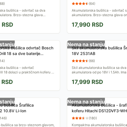
323
0603972926
68
)
(
64
)
ka bušilica - odvrtač sa dva
Akumulatorska bušilica - odvrtač 
ulatora. Brzo-stezna glava
akumulatora. Brzo-stezna glava 
laku promenu nastavaka u
laku promenu nastavaka u svakom 
0
RSD
17,990
RSD
utku. Isporučuje se sa...
Isporučuje se sa...
stanju
Nema na stanju
rska bušilica odvrtač Bosch
Skil akumulatorska bušilica Šr
rill 18 sa dve baterije
18V 2531AB
002
14
)
(
66
)
ka bušilica - odvrtač
Skil akumulatorska bušilica sa dva
ill 18 dolazi u praktičnom koferu za
akumulatora od po 18V i 1.5Ah. Im
jedno sa punjačem i dve baterije
glavu sa prihvatom od 10mm.
RSD
17,999
RSD
Ah.
stanju
Nema na stanju
 bušilica Šrafilica
Akumulatorska bušilica - šrafi
 10.8V Li-Ion
koferu Hitachi DS12DVF3-WH
146
)
(
180
)
bušilica sa brzo-steznom glavom,
Kompaktna akumulatorska bušilica -