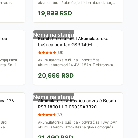
n rad na
akumulatora. Pokreće je Li-Ion akumulator,
čuje se u
12V, 2.5Ah. Ima brzo-steznu glavu od 10mm i
19,899
RSD
meki rukohvat za...
Nema na stanju
lica
Bosch Professional Akumulatorska
bušilica odvrtač GSR 140-LI
06019F8000
(
56
)
ojoj klasi.
Akumulatorska bušilica - odvrtač sa
ta. Sa Li-
akumulatorom od 14.4V i 1.5Ah. Elektronska
 pouzdan i
zaštita ćelija, izmenljive grafitne četkice
20,999
RSD
Nema na stanju
ica 12V
Akumulatorska bušilica odvrtač Bosch
PSB 1800 LI-2 06039A3320
(
63
)
 Broj
Akumulatorska bušilica - odvrtač sa 18V/1,5Ah
ska
akumulatorom. Brzo-stezna glava omogućava
a 10 mm,
laku promenu nastavaka. Isporučuje se sa
21,490
RSD
punjačem, u koferu...