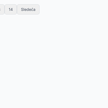
3
14
Sledeća