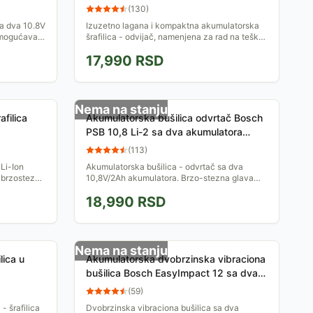
(
130
)
sa dva 10.8V
Izuzetno lagana i kompaktna akumulatorska
omogućava
šrafilica - odvijač, namenjena za rad na teško
trenutku.
pristupačnim mestima. Dolazi u koferu sa dve
17,990
RSD
baterije,...
Nema na stanju
afilica
Akumulatorska bušilica odvrtač Bosch
PSB 10,8 Li-2 sa dva akumulatora
0603983924
(
113
)
 Li-Ion
Akumulatorska bušilica - odvrtač sa dva
a brzosteznu
10,8V/2Ah akumulatora. Brzo-stezna glava
omogućava laku promenu nastavaka u
18,990
RSD
svakom trenutku. Isporučuje se sa...
Nema na stanju
lica u
Akumulatorska dvobrzinska vibraciona
bušilica Bosch EasyImpact 12 sa dva
akumulatora 060398390E
(
59
)
 šrafilica
Dvobrzinska vibraciona bušilica sa dva