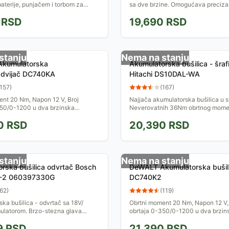
baterije, punjačem i torbom za
sa dve brzine. Omogućava preciza
gonomski dizajn i veoma mala
teško pristupačnim mestima. Isporu
RSD
19,690
RSD
je idealnom...
koferu sa dve...
stanju
Nema na stanju
Akumulatorska bušilica - šrafi
Odvijač DC740KA
Hitachi DS10DAL-WA
157
)
(
167
)
ent 20 Nm, Napon 12 V, Broj
Najjača akumulatorska bušilica u sv
350/0-1200 u dva brzinska
Neverovatnih 36Nm obrtnog momen
rzostezna glava promera 10 mm,
ion baterijom od 1,5Ah obezbeđuje
0
RSD
20,390
RSD
terije 1.3 Ah, Male...
precizan rad i na...
stanju
Nema na stanju
rska bušilica odvrtač Bosch
DeWALT Akumulatorska bušil
I-2 060397330G
DC740K2
62
)
(
119
)
ka bušilica - odvrtač sa 18V/
Obrtni moment 20 Nm, Napon 12 V,
ulatorom. Brzo-stezna glava
obrtaja 0-350/0-1200 u dva brzin
laku promenu nastavaka u
stepena, Brzostezna glava promer
9
RSD
21,390
RSD
utku. Isporučuje se sa...
Kapacitet baterije 2.0 Ah, Male...