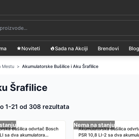
ama
Noviteti
Sada na Akciji
Brendovi
Blo
om Mestu
>
Akumulatorske Bušilice i Aku Šrafilice
u Šrafilice
o 1-
21
od
308
rezultata
 proizvoda
stanju
Nema na stanju
rska bušilica odvrtač Bosch
Akumulatorska bušilica odvr
LI sa dva akumulatora
PSR 10,8 LI-2 sa dva akumul