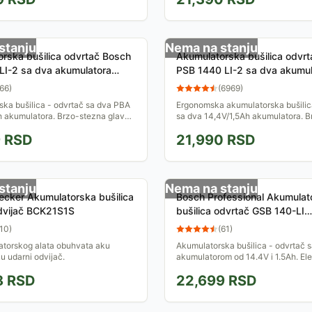
stanju
Nema na stanju
rska bušilica odvrtač Bosch
Akumulatorska bušilica odvr
LI-2 sa dva akumulatora
PSB 1440 LI-2 sa dva akumul
40P
06039A3221
66
)
(
6969
)
ka bušilica - odvrtač sa dva PBA
Ergonomska akumulatorska bušilic
h akumulatora. Brzo-stezna glava
sa dva 14,4V/1,5Ah akumulatora. 
laku promenu nastavaka u
glava omogućava laku promenu na
9
RSD
21,990
RSD
utku. Isporučuje...
Isporučuje se sa...
stanju
Nema na stanju
ecker Akumulatorska bušilica
Bosch Professional Akumulat
odvijač BCK21S1S
bušilica odvrtač GSB 140-LI
06019F8200
10
)
(
61
)
atorskog alata obuhvata aku
Akumulatorska bušilica - odvrtač 
ku udarni odvijač.
akumulatorom od 14.4V i 1.5Ah. El
zaštita ćelija, izmenljive grafitne č
8
RSD
22,699
RSD