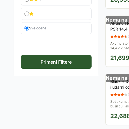
+
Nema na 
Akumulato
Sve ocene
PSR 14,4 
0603973
(
Akumulators
14,4V 2,5A
omogućava 
21,69
svakom tren
Primeni Filtere
Nema na 
Black + D
i udarni 
(
Set akumul
bušilicu i a
22,68