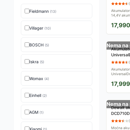
0603954
(
Akumulators
Fieldmann
(
13
)
14,4V akum
omogućava 
17,99
svakom tren
Villager
(
10
)
BOSCH
Nema na 
(
5
)
Akumulato
UniversalD
06039D4
Iskra
(
5
)
(
Akumulators
UniversalDr
Womax
nošenje, za
(
4
)
17,999
od 18V i 1.5
Einhell
(
2
)
Nema na 
Dewalt aku
AGM
(
1
)
DCD710D2
(
Moćna aku-
Xiaomi
(
1
)