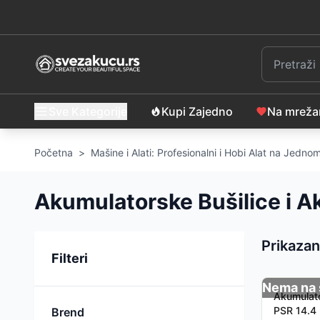
Sve Kategorije
Kupi Zajedno
Na mrež
Početna
>
Mašine i Alati: Profesionalni i Hobi Alat na Jedn
Akumulatorske Bušilice i Ak
Prikazan
Sortiranje
Filteri
Nema na 
Akumulato
PSR 14.4 
Brend