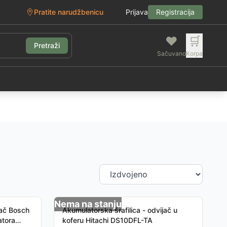
Pratite narudžbenicu
Prijava
Registracija
❤️
🛒
Pretraži
Sačuvano
Korpa
g
Nema na stanju
tač Bosch
Akumulatorska šrafilica - odvijač u
atora
koferu Hitachi DS10DFL-TA