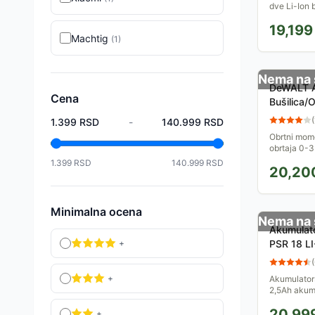
dve Li-Ion 
nošenje. Er
19,199
težina čine 
Machtig
(
1
)
Nema na 
DeWALT Akumulatorska
Cena
Bušilica/
(
1.399
RSD
-
140.999
RSD
Obrtni mom
obrtaja 0-
stepena, B
1.399
RSD
140.999
RSD
20,20
Kapacitet ba
Minimalna ocena
Nema na 
Akumulato
+
PSR 18 L
(
+
Akumulators
2,5Ah akum
omogućava 
20,99
svakom tren
+