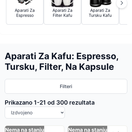
Aparati Za
Aparati Za
Aparati Za
Ap
Espresso
Filter Kafu
Tursku Kafu
Aparati Za Kafu: Espresso,
Tursku, Filter, Na Kapsule
Filteri
Sortiranje proizvoda
Prikazano 1-
21
od
300
rezultata
Nema na stanju
Nema na stanju