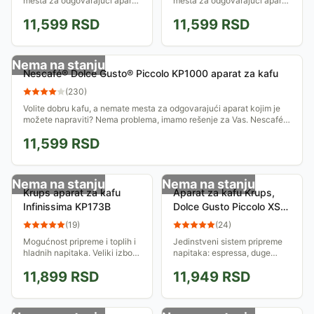
mesta za odgovarajući aparat
mesta za odgovarajući aparat
kojim je možete napraviti?
kojim je možete napraviti?
11,599
RSD
11,599
RSD
Nema problema, imamo
Nema problema, imamo
rešenje za Vas. Nescafé®
rešenje za Vas. Nescafé®
Dolce Gusto®...
Dolce Gusto®...
Nema na stanju
Nescafé® Dolce Gusto® Piccolo KP1000 aparat za kafu
(
230
)
Volite dobru kafu, a nemate mesta za odgovarajući aparat kojim je
možete napraviti? Nema problema, imamo rešenje za Vas. Nescafé®
Dolce Gusto®...
11,599
RSD
Nema na stanju
Nema na stanju
Krups aparat za kafu
Aparat za kafu Krups,
Infinissima KP173B
Dolce Gusto Piccolo XS
KP1A05
(
19
)
(
24
)
Mogućnost pripreme i toplih i
Jedinstveni sistem pripreme
hladnih napitaka. Veliki izbor
napitaka: espressa, duge
Dolce Gusto kapsula:
kafe, macchiatta.
11,899
RSD
11,949
RSD
Ristretto, Intense Espresso,
Jednostavna upotreba
Lungo, Cappuccino, Latte
NESCAFÉ Dolce Gusto
Macchiato,...
kapsula različitih ukusa