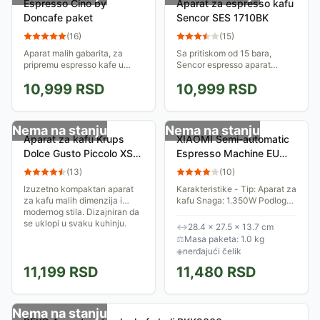
Espresso Cino by
Aparat za espresso kafu
Doncafe paket
Sencor SES 1710BK
(
16
)
(
15
)
Aparat malih gabarita, za
Sa pritiskom od 15 bara,
pripremu espresso kafe u
Sencor espresso aparat
kapsulama, kompaktan i
obezbeđuje optimalnu
10,999
RSD
10,999
RSD
jednostavan za upotrebu i
ekstrakciju arome i ukusa iz
održavanje, sa sopstvenim
kafe. Automatsko ispiranje
spremnikom za potrošene...
čuva higijenu aparata,...
Nema na stanju
Nema na stanju
Aparat za kafu Krups
XIAOMI Semi-automatic
Dolce Gusto Piccolo XS
Espresso Machine EU
KP1A3B
(BHR9798EU)
(
13
)
(
10
)
Izuzetno kompaktan aparat
Karakteristike - Tip: Aparat za
za kafu malih dimenzija i
kafu Snaga: 1.350W Podloga:
modernog stila. Dizajniran da
Neklizajuća Fizičke
se uklopi u svaku kuhinju.
karakteristike - Boja: Crno-
↔
28.4 × 27.5 × 13.7 cm
siva Dimenzije: 284mm x
⚖
Masa paketa: 1.0 kg
275mm x 137mm...
◈
nerđajući čelik
11,199
RSD
11,480
RSD
Nema na stanju