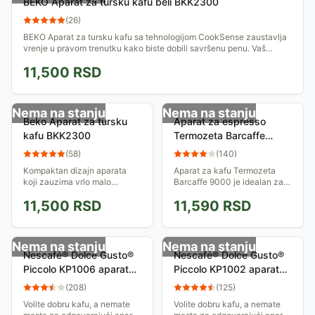
BEKO Aparat za tursku kafu beli BKK2300
(
26
)
BEKO Aparat za tursku kafu sa tehnologijom CookSense zaustavlja
vrenje u pravom trenutku kako biste dobili savršenu penu. Vaš
zadatak je samo da...
11,500
RSD
Nema na stanju
Nema na stanju
Beko Aparat za tursku
Aparat za espresso
kafu BKK2300
Termozeta Barcaffe
9000 74527A
(
58
)
(
140
)
Kompaktan dizajn aparata
Aparat za kafu Termozeta
koji zauzima vrlo malo
Barcaffe 9000 je idealan za
prostora, snage 670W.
pravljenje espresso kafe,
11,500
RSD
11,590
RSD
Autentični ukus turske kafe.
kapućina ili instant kafe. Ima
mlaznicu za dve šoljice kafe.
Snaga 850...
Nema na stanju
Nema na stanju
Nescafé® Dolce Gusto®
Nescafé® Dolce Gusto®
Piccolo KP1006 aparat
Piccolo KP1002 aparat
za kafu
za kafu
(
208
)
(
125
)
Volite dobru kafu, a nemate
Volite dobru kafu, a nemate