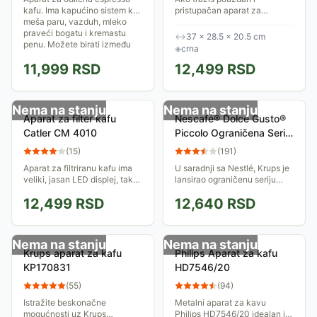
kafu. Ima kapućino sistem koji
pristupačan aparat za
meša paru, vazduh, mleko
espresso, Sencor SES 1721BK
praveći bogatu i kremastu
je odličan izbor.
↔
37 × 28.5 × 20.5 cm
penu. Možete birati između
◈
crna
jače i...
11,999
RSD
12,499
RSD
Nema na stanju
Nema na stanju
Aparat za filter kafu
Nescafé® Dolce Gusto®
Catler CM 4010
Piccolo Ograničena Serija
Agata Ruiz de la Prada -
(
15
)
(
191
)
Stars & Hearts
Aparat za filtriranu kafu ima
U saradnji sa Nestlé, Krups je
veliki, jasan LED displej, tako
lansirao ograničenu seriju
da možete lako da izaberete
Nescafe Dolce Gusto Piccolo,
12,499
RSD
12,640
RSD
vreme serviranja sveže kafe,
koje je dizajnirala čuvena
njen intenzitet i željeni broj...
modna kreatorka Agata Ruiz
de la...
Nema na stanju
Nema na stanju
Krups aparat za kafu
Philips Aparat za kafu
KP170831
HD7546/20
(
55
)
(
94
)
Istražite beskonačne
Metalni aparat za kavu
mogućnosti uz Krups
Philips HD7546/20 idealan je