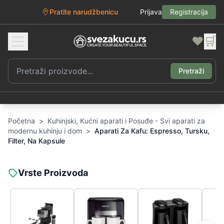
Pratite narudžbenicu
Prijava
Registracija
❤️
🛒
Pretraži
Početna
>
Kuhinjski, Kućni aparati i Posuđe - Svi aparati za
modernu kuhinju i dom
>
Aparati Za Kafu: Espresso, Tursku,
Filter, Na Kapsule
Vrste Proizvoda