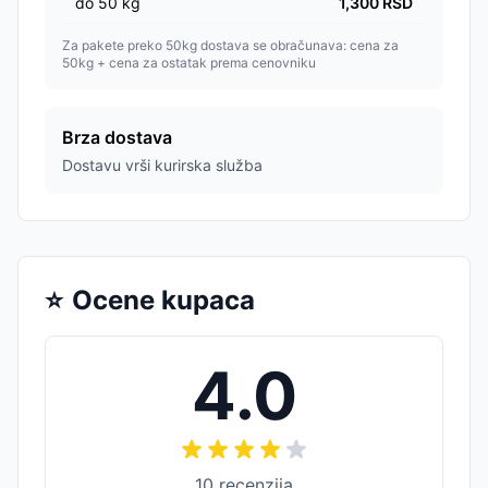
do
50
kg
1,300
RSD
Za pakete preko 50kg dostava se obračunava: cena za
50kg + cena za ostatak prema cenovniku
Brza dostava
Dostavu vrši kurirska služba
⭐
Ocene kupaca
4.0
10
recenzija