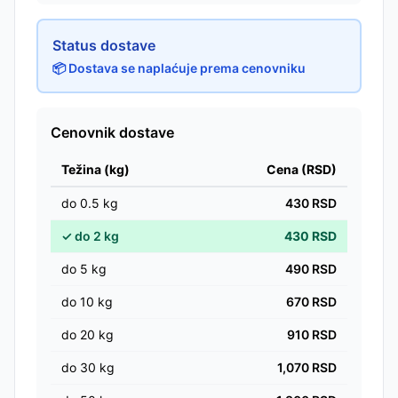
Status dostave
📦 Dostava se naplaćuje prema cenovniku
Cenovnik dostave
Težina (kg)
Cena (RSD)
do
0.5
kg
430
RSD
✓
do
2
kg
430
RSD
do
5
kg
490
RSD
do
10
kg
670
RSD
do
20
kg
910
RSD
do
30
kg
1,070
RSD