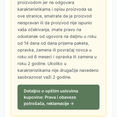
proizvodom jer ne odgovara
karakteristikama i opisu proizvoda sa
ove stranice, smatrate da je proizvod
neispravan ili da proizvod nije ispunio
vaša očekivanja, imate pravo na
odustanak od ugovora na daljinu u roku
od 14 dana od dana prijema paketa,
opravka, zamena ili povraćaj novca u
roku od 6 meseci i opravka ili zamena u
roku 2 godine. Ukoliko u
karakteristikama nije drugačije navedeno
saobraznost važi 2 godine.
Detaljno o opštim uslovima
kupovine: Prava i obaveze
potrošača, reklamacije →