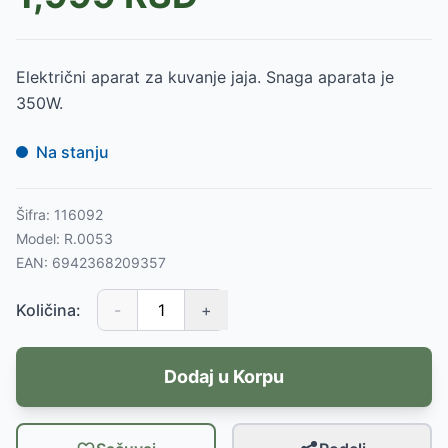
Električni aparat za kuvanje jaja. Snaga aparata je
350W.
Na stanju
Šifra:
116092
Model:
R.0053
EAN:
6942368209357
Količina:
-
+
Dodaj u Korpu