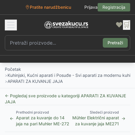
Pratite narudžbenicu
Prijava
Registracija
❤️
🛒
Pretraži
Početak
>
Kuhinjski, Kućni aparati i Posuđe - Svi aparati za modernu kuhinj
>
APARATI ZA KUVANJE JAJA
← Pogledaj sve proizvode u kategoriji
APARATI ZA KUVANJE
JAJA
Prethodni proizvod
Sledeći proizvod
Aparat za kuvanje do 14
Mühler Električni aparat
←
→
jaja na pari Muhler ME-272
za kuvanje jaja ME271