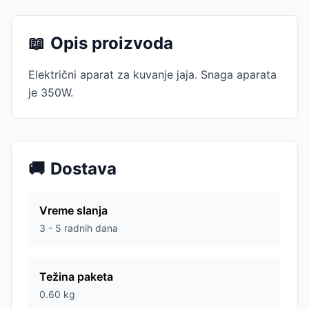
📖
Opis proizvoda
Električni aparat za kuvanje jaja. Snaga aparata
je 350W.
🚚
Dostava
Vreme slanja
3 - 5 radnih dana
Težina paketa
0.60
kg