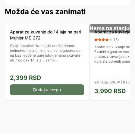
Možda će vas zanimati
Nema na stanju
Aparat za kuvanje do 14 jaja na pari
Aparat za kuvanje j
Muhler ME-272
(
15
)
Ovaj inovativni kuhinjski uređaj donosi
Aparat za kuvanje do ča
jedinstveni dizajn koji vam omogućava da
Zvučni signal će vas oba
na bazi vodene pare istovremeno skuvate
procesa kuvanja nakon 
od 7 do čak 14 jaja u samo...
koje ste odredili pomoću.
2,399
RSD
◈
Snaga: 500W | Kapacite
Dodaj u korpu
3,990
RSD