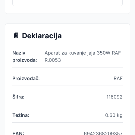
📄
Deklaracija
Naziv
Aparat za kuvanje jaja 350W RAF
proizvoda:
R.0053
Proizvođač:
RAF
Šifra:
116092
Težina:
0.60
kg
EAN:
6942368209357