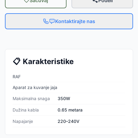
Sačuvaj
Podeli
Kontaktirajte nas
📋
Karakteristike
RAF
Aparat za kuvanje jaja
Maksimalna snaga
350W
Dužina kabla
0.65 metara
Napajanje
220–240V