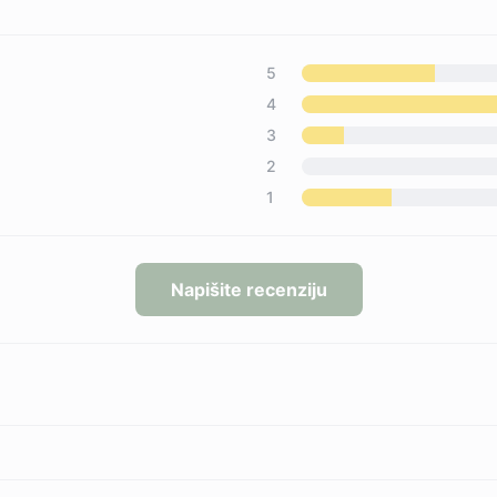
5
4
3
2
1
Napišite recenziju