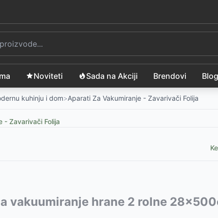
ama
Noviteti
Sada na Akciji
Brendovi
Blo
modernu kuhinju i dom
>
Aparati Za Vakumiranje - Zavarivači Folija
 - Zavarivači Folija
Ke
r ML-25500
vode:
 za vakuumiranje hrane 2 rolne 28x
-
939
RSD
V-99
2840
-
-
3099
1699
RSD
RSD