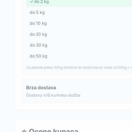
✓
do
2
kg
do
5
kg
do
10
kg
do
20
kg
do
30
kg
do
50
kg
Za pakete preko 50kg dostava se obračunava: cena za 50kg + 
Brza dostava
Dostavu vrši kurirska služba
⭐
Ocene kupaca