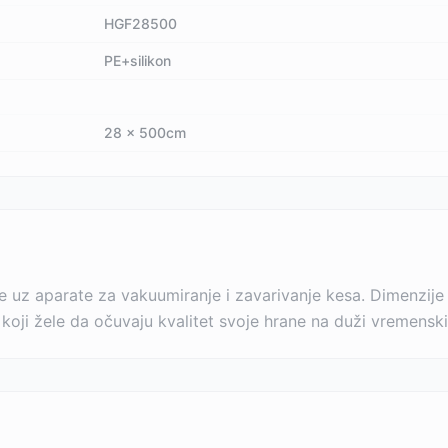
HGF28500
PE+silikon
28 x 500cm
e uz aparate za vakuumiranje i zavarivanje kesa. Dimenzije
koji žele da očuvaju kvalitet svoje hrane na duži vremenski