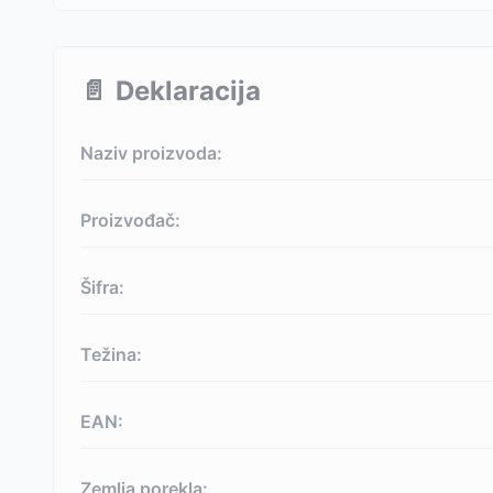
📄
Deklaracija
Naziv proizvoda:
Proizvođač:
Šifra:
Težina:
EAN:
Zemlja porekla: