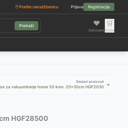
Pratite narudžbenicu
Prijava
Registracija
❤️
🛒
Pretraži
Sačuvano
Korpa
g
Sledeći proizvod
→
se za vakuumiranje hrane 50 kom. 20x30cm HGF2030
500cm HGF28500