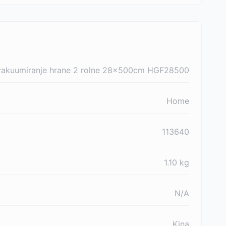
a vakuumiranje hrane 2 rolne 28x500cm HGF28500
Home
113640
1.10
kg
N/A
Kina