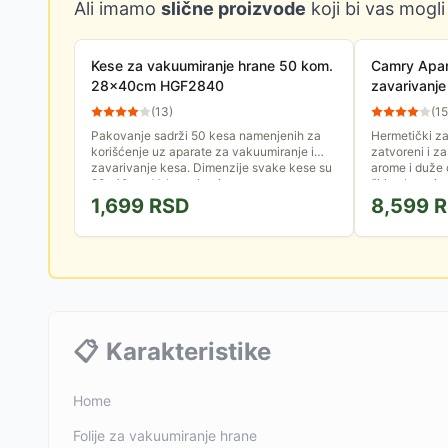
Ali imamo
slične proizvode
koji bi vas mogli
Kese za vakuumiranje hrane 50 kom.
Camry Apara
28x40cm HGF2840
zavarivanj
(
13
)
(
15
Pakovanje sadrži 50 kesa namenjenih za
Hermetički zat
korišćenje uz aparate za vakuumiranje i
zatvoreni i za
zavarivanje kesa. Dimenzije svake kese su
arome i duže 
28x40cm. Vakuumiranje...
širina kese je
1,699
RSD
8,599
R
📋
Karakteristike
Home
Folije za vakuumiranje hrane