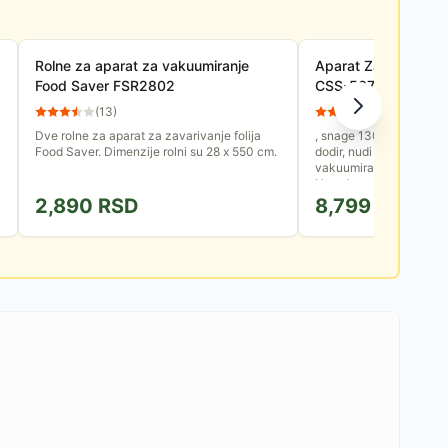
Rolne za aparat za vakuumiranje
Aparat Za Vakumira
Food Saver FSR2802
CSS-5077
(
13
)
(
11
)
Dve rolne za aparat za zavarivanje folija
, snage 130W, sa pame
Food Saver. Dimenzije rolni su 28 x 550 cm.
dodir, nudi 6 funkcija uk
vakuumiranje suvih i vl
Ugrađen nož za sečenje
2,890
RSD
8,799
RSD