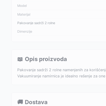
Model
Materijal
Pakovanje sadrži 2 rolne
Dimenzije
📖
Opis proizvoda
Pakovanje sadrži 2 rolne namenjenih za korišćenj
Vakuumiranje namirnica je idealno rešenje za one 
🚚
Dostava