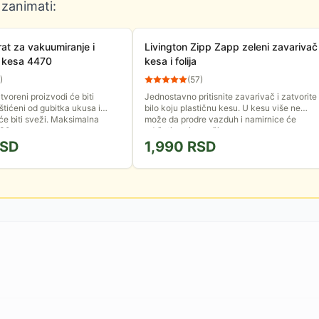
 zanimati:
t za vakuumiranje i
Livington Zipp Zapp zeleni zavarivač
e kesa 4470
kesa i folija
)
(
57
)
voreni proizvodi će biti
Jednostavno pritisnite zavarivač i zatvorite
štićeni od gubitka ukusa i
bilo koju plastičnu kesu. U kesu više ne
će biti sveži. Maksimalna
može da prodre vazduh i namirnice će
 30 cm,...
održati svoju svežinu...
SD
1,990
RSD